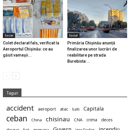
Social
Social
Colet declarat fals, verificat la
Primăria Chișinău anunță
Aeroportul Chișinău: ce au
finalizarea unor lucrări de
găsit vameșii...
reabilitare pe strada
Burebista:...
Taguri
accident
Capitala
aeroport
atac
balti
ceban
chisinau
deces
CNA
crima
China
Guvern
incendiu
droguri
furt
germania
Igor Dodon