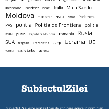
Maia Sandu
Italia
incident
inchisoare
israel
Moldova
Parlament
NATO
omor
moldovean
politia
Politia de Frontiera
politie
PAS
Rusia
romania
putin
Republica Moldova
PSRM
Ucraina
SUA
UE
trump
tragedie
Transnistria
vama
vasile tarlev
violenta
Subiectul Zilei este portalul tău de știri care aduce în prim-plan