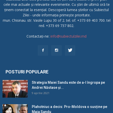
cele mai actuale și relevante evenimente. Cu știri de ultimă oră te
ținem conectat la esențial. Descoperă lumea știrilor cu Subiectul
Zilei - unde informația primește prioritate.
mun. Chisinau. str. Vasile Lupu 30 of 2. tel. of. +373 69 403 700. tel
red. +373 69 737 802.
Contactați-ne:
info@subiectulzilei.md
POSTURI POPULARE
Strategia Maiei Sandu este de a-l îngropa pe
Andrei Năstase și...
9 aprilie 2021
Plahotniuc a decis: Pro-Moldova o susține pe
Maia Sandu