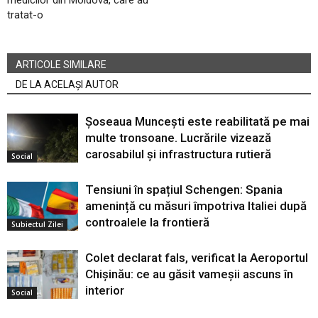
medicilor din Moldova, care au
tratat-o
ARTICOLE SIMILARE
DE LA ACELAȘI AUTOR
Șoseaua Muncești este reabilitată pe mai
multe tronsoane. Lucrările vizează
carosabilul și infrastructura rutieră
Social
Tensiuni în spațiul Schengen: Spania
amenință cu măsuri împotriva Italiei după
controalele la frontieră
Subiectul Zilei
Colet declarat fals, verificat la Aeroportul
Chișinău: ce au găsit vameșii ascuns în
interior
Social