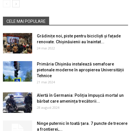
CELE MAI POPULARE
Grădinițe noi, piste pentru bicicliști și fațade
renovate. Chișinăuienii au înaintat...
24 mai 2022
Primăria Chișinău instalează semafoare
pietonale moderne în apropierea Universității
Tehnice
21 mai 2024
Alertă în Germania: Poliția împușcă mortal un
bărbat care amenința trecătorii...
28 august 2024
Ninge puternic în toată țara. 7 puncte de trecere
a frontierei,...