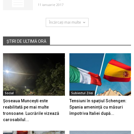
11 ianuarie 2017
Încărcați mai multe
ȘTIRI DE ULTIMĂ ORĂ
Social
Subiectul Zilei
Șoseaua Muncești este
Tensiuni în spațiul Schengen:
reabilitată pe mai multe
Spania amenință cu măsuri
tronsoane. Lucrările vizează
împotriva Italiei după...
carosabilul...