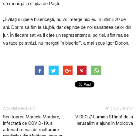
să meargă la slujba de Paști.
„Evitați slujbele bisericești, nu voi merge nici eu în ultimii 20 de
ani. Dorim să fim la slujbă, dar depinde de noi sănătatea celor din
jur. În fiecare sat va fi câte un reprezentant al poliției, sfințirea se
va face pe străzi, nu mergeţi în biserici”, a mai spus Igor Dodon.
Articolul precedent
Articolul următor
Scriitoarea Marcela Mardare,
VIDEO // Lumina Sfântă de la
infectată de COVID-19, a
Ierusalim a ajuns în Moldova
adresat mesaj de mulțumire