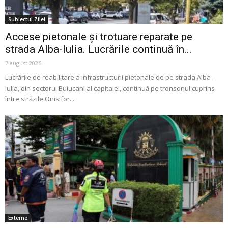
Subiectul Zilei
Accese pietonale și trotuare reparate pe
strada Alba-Iulia. Lucrările continuă în...
7 august 2026
Lucrările de reabilitare a infrastructurii pietonale de pe strada Alba-
Iulia, din sectorul Buiucani al capitalei, continuă pe tronsonul cuprins
între străzile Onisifor...
Externe