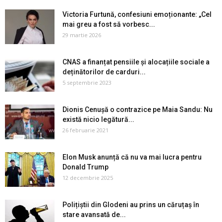
Victoria Furtună, confesiuni emoționante: „Cel
mai greu a fost să vorbesc...
29 martie 2026
CNAS a finanțat pensiile și alocațiile sociale a
deținătorilor de carduri...
5 septembrie 2023
Dionis Cenușă o contrazice pe Maia Sandu: Nu
există nicio legătură...
26 februarie 2021
Elon Musk anunță că nu va mai lucra pentru
Donald Trump
12 decembrie 2025
Polițiștii din Glodeni au prins un căruțaș în
stare avansată de...