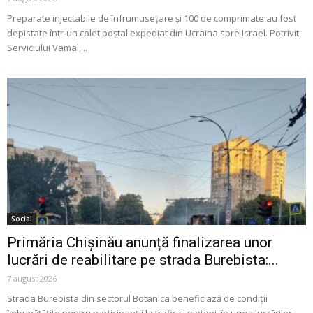
Preparate injectabile de înfrumusețare și 100 de comprimate au fost
depistate într-un colet poștal expediat din Ucraina spre Israel. Potrivit
Serviciului Vamal,...
Social
Primăria Chișinău anunță finalizarea unor
lucrări de reabilitare pe strada Burebista:...
7 august 2026
Strada Burebista din sectorul Botanica beneficiază de condiții