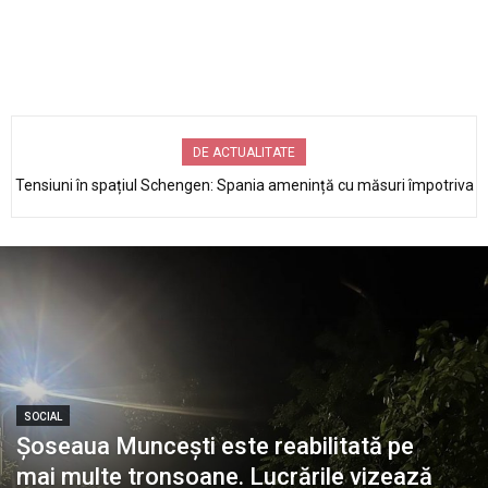
DE ACTUALITATE
Tensiuni în spațiul Schengen: Spania amenință cu măsuri împotriva
Colet declarat fals, verificat la Aeroportul Chișinău: ce au găsit
Italiei după controalele la frontieră
vameșii ascuns în interior
SOCIAL
Șoseaua Muncești este reabilitată pe
mai multe tronsoane. Lucrările vizează