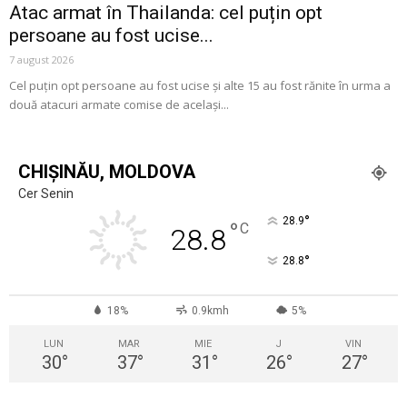
Atac armat în Thailanda: cel puțin opt
persoane au fost ucise...
7 august 2026
Cel puțin opt persoane au fost ucise și alte 15 au fost rănite în urma a
două atacuri armate comise de același...
CHIȘINĂU, MOLDOVA
Cer Senin
°
28.9
°
C
28.8
°
28.8
18%
0.9kmh
5%
LUN
MAR
MIE
J
VIN
30
°
37
°
31
°
26
°
27
°