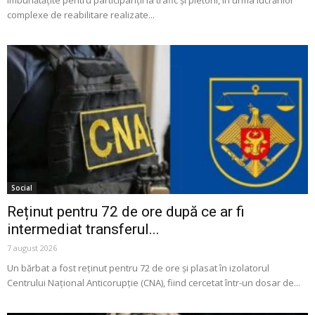
îmbunătățite pentru participanții la trafic și pietoni, în urma lucrărilor
complexe de reabilitare realizate...
Social
Reținut pentru 72 de ore după ce ar fi
intermediat transferul...
7 august 2026
Un bărbat a fost reținut pentru 72 de ore și plasat în izolatorul
Centrului Național Anticorupție (CNA), fiind cercetat într-un dosar de...