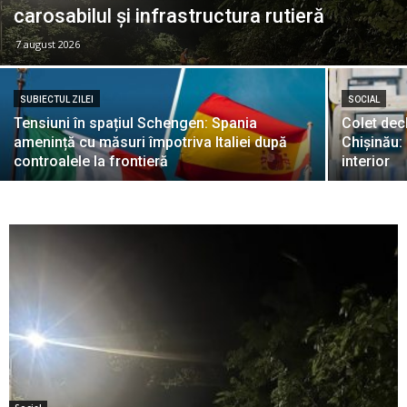
carosabilul și infrastructura rutieră
7 august 2026
SUBIECTUL ZILEI
SOCIAL
Tensiuni în spațiul Schengen: Spania
Colet decl
amenință cu măsuri împotriva Italiei după
Chișinău:
controalele la frontieră
interior