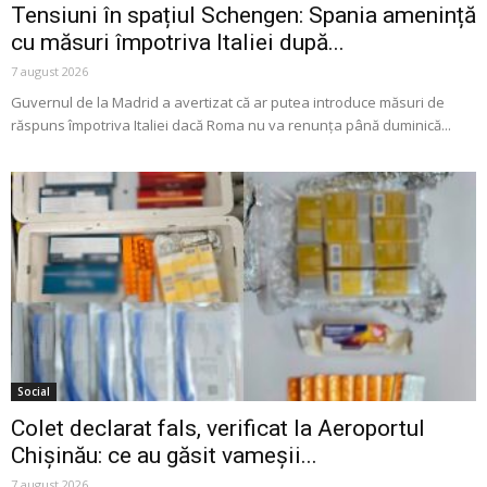
Tensiuni în spațiul Schengen: Spania amenință
cu măsuri împotriva Italiei după...
7 august 2026
Guvernul de la Madrid a avertizat că ar putea introduce măsuri de
răspuns împotriva Italiei dacă Roma nu va renunța până duminică...
Social
Colet declarat fals, verificat la Aeroportul
Chișinău: ce au găsit vameșii...
7 august 2026