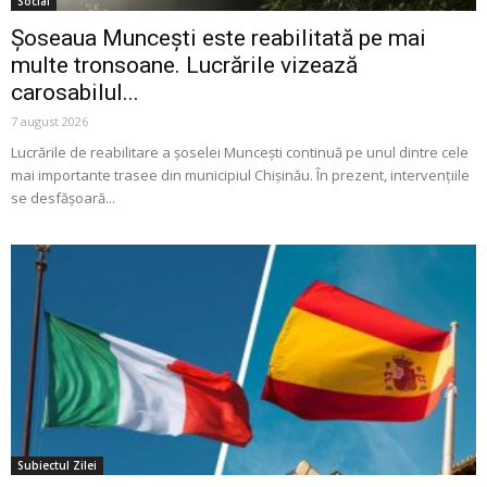
Social
Șoseaua Muncești este reabilitată pe mai
multe tronsoane. Lucrările vizează
carosabilul...
7 august 2026
Lucrările de reabilitare a șoselei Muncești continuă pe unul dintre cele
mai importante trasee din municipiul Chișinău. În prezent, intervențiile
se desfășoară...
Subiectul Zilei