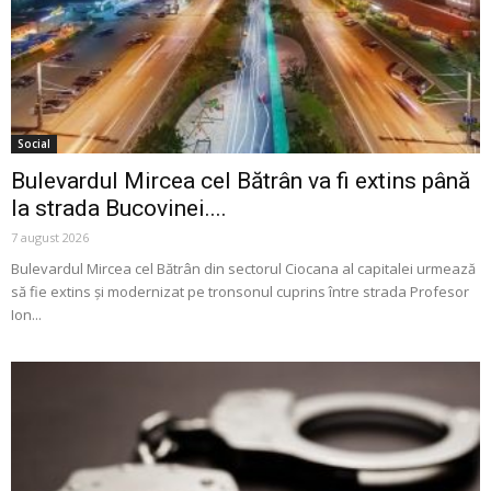
Social
Bulevardul Mircea cel Bătrân va fi extins până
la strada Bucovinei....
7 august 2026
Bulevardul Mircea cel Bătrân din sectorul Ciocana al capitalei urmează
să fie extins și modernizat pe tronsonul cuprins între strada Profesor
Ion...