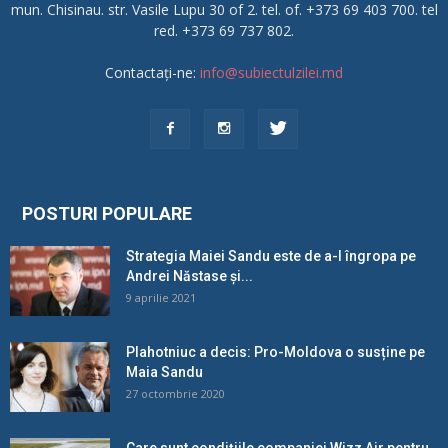
mun. Chisinau. str. Vasile Lupu 30 of 2. tel. of. +373 69 403 700. tel
red. +373 69 737 802.
Contactați-ne:
info@subiectulzilei.md
POSTURI POPULARE
Strategia Maiei Sandu este de a-l îngropa pe
Andrei Năstase și...
9 aprilie 2021
Plahotniuc a decis: Pro-Moldova o susține pe
Maia Sandu
27 octombrie 2020