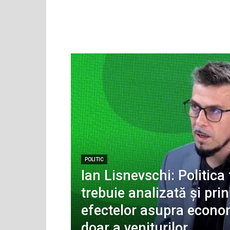
POLITIC
Ian Lisnevschi: Politica 
trebuie analizată și pri
efectelor asupra econo
doar a veniturilor