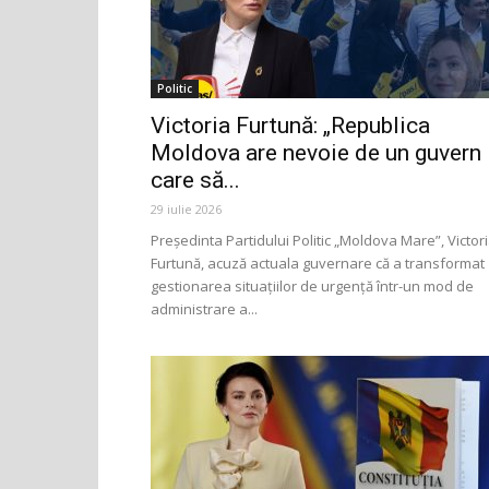
Politic
Victoria Furtună: „Republica
Moldova are nevoie de un guvern
care să...
29 iulie 2026
Președinta Partidului Politic „Moldova Mare”, Victor
Furtună, acuză actuala guvernare că a transformat
gestionarea situațiilor de urgență într-un mod de
administrare a...