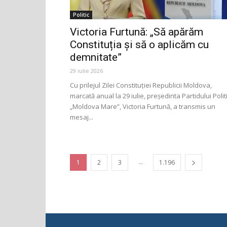
Politic
Victoria Furtună: „Să apărăm
Constituția și să o aplicăm cu
demnitate”
29 iulie 2026
Cu prilejul Zilei Constituției Republicii Moldova,
marcată anual la 29 iulie, președinta Partidului Polit
„Moldova Mare”, Victoria Furtună, a transmis un
mesaj...
...
1
2
3
1.196