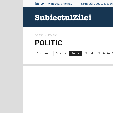
C
29
sâmbătă, august 8, 2026
Moldova, Chisinau
Subiectul
Acasă
Politic
Zilei
POLITIC
Economic
Externe
Politic
Social
Subiectul Z