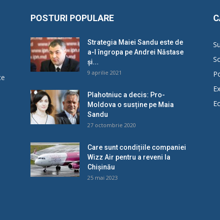
POSTURI POPULARE
C
Strategia Maiei Sandu este de
Su
a-l îngropa pe Andrei Năstase
So
și...
9 aprilie 2021
Po
ce
Ex
Plahotniuc a decis: Pro-
E
Moldova o susține pe Maia
u
Sandu
27 octombrie 2020
Care sunt condițiile companiei
Wizz Air pentru a reveni la
Chișinău
25 mai 2023