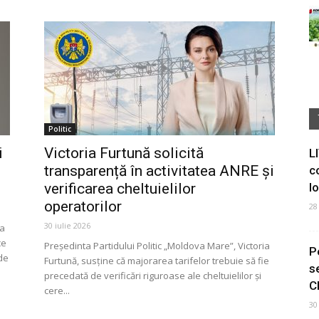
Politic
i
Victoria Furtună solicită
L
transparență în activitatea ANRE și
c
verificarea cheltuielilor
I
operatorilor
28
30 iulie 2026
ia
ce
Președinta Partidului Politic „Moldova Mare”, Victoria
P
de
Furtună, susține că majorarea tarifelor trebuie să fie
s
precedată de verificări riguroase ale cheltuielilor și
C
cere...
30