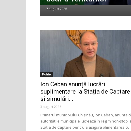
7 august 2026
Politic
Ion Ceban anunță lucrări
suplimentare la Stația de Captare
și simulări...
3 august 2026
Primarul municipiului Chișinău, Ion Ceban, anunță c
autoritățile municipale lucrează în regim non-stop l
Stația de Captare pentru a asigura alimentarea cu..