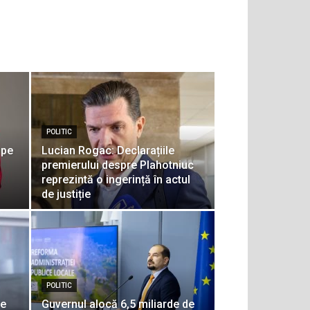
POLITIC
 pe
Lucian Rogac: Declarațiile
premierului despre Plahotniuc
reprezintă o ingerință în actul
de justiție
POLITIC
ie
Guvernul alocă 6,5 miliarde de