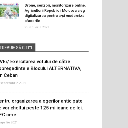
Drone, senzori, monitorizare online.
Agricultorii Republicii Moldova aleg
digitalizarea pentru a-și moderniza
afacerile
25 ianuarie 2023
TREBUIE SĂ CITIȚI
IVE// Exercitarea votului de către
opreședintele Blocului ALTERNATIVA,
on Ceban
 septembrie 2025
entru organizarea alegerilor anticipate
e vor cheltui peste 125 milioane de lei.
EC cere...
 aprilie 2021