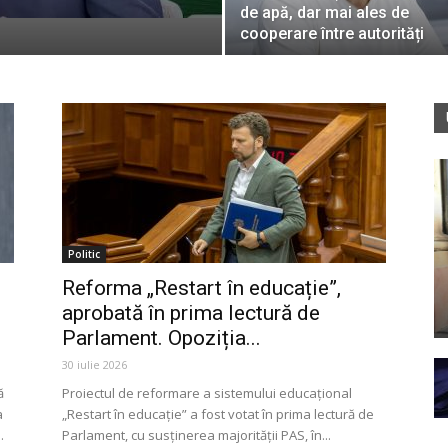
de apă, dar mai ales de
cooperare între autorități
Politic
Reforma „Restart în educație”,
aprobată în prima lectură de
Parlament. Opoziția...
30 iulie 2026
ă
Proiectul de reformare a sistemului educațional
a
„Restart în educație” a fost votat în prima lectură de
.
Parlament, cu susținerea majorității PAS, în...