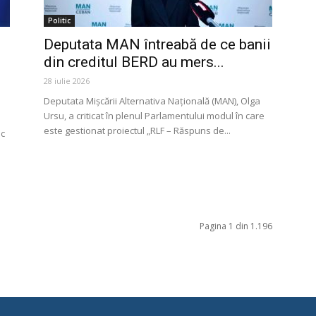
Politic
Deputata MAN întreabă de ce banii
din creditul BERD au mers...
28 iulie 2026
Deputata Mișcării Alternativa Națională (MAN), Olga
Ursu, a criticat în plenul Parlamentului modul în care
este gestionat proiectul „RLF – Răspuns de...
ic
Pagina 1 din 1.196