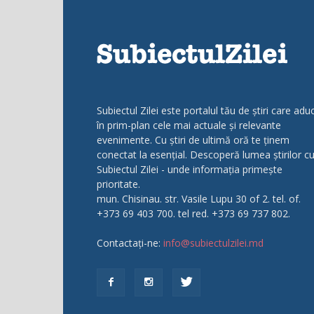
Subiectul Zilei este portalul tău de știri care adu
în prim-plan cele mai actuale și relevante
evenimente. Cu știri de ultimă oră te ținem
conectat la esențial. Descoperă lumea știrilor c
Subiectul Zilei - unde informația primește
prioritate.
mun. Chisinau. str. Vasile Lupu 30 of 2. tel. of.
+373 69 403 700. tel red. +373 69 737 802.
Contactați-ne:
info@subiectulzilei.md