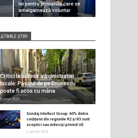
lei pentru primăriile care se
amalgamează voluntar
ULTIMILE ȘTIRI
Critici la adresa administrației
locale: Pavajul de pe Eminescu
poate fi scos cu mâna
5 iunie 2025
Sondaj Intellect Group: 60% dintre
cetățenii din regiunile R2 și R3 sunt
sceptici sau indeciși privind UE
3 aprilie 2026