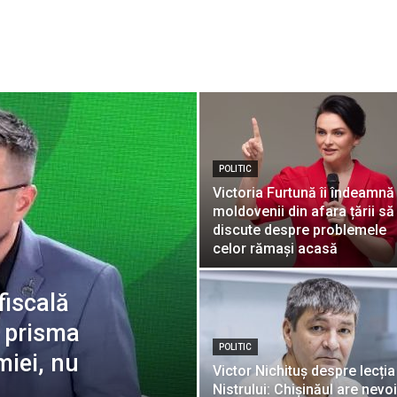
POLITIC
Victoria Furtună îi îndeamnă
moldovenii din afara țării să
discute despre problemele
celor rămași acasă
fiscală
n prisma
POLITIC
miei, nu
Victor Nichituș despre lecția
Nistrului: Chișinăul are nevo