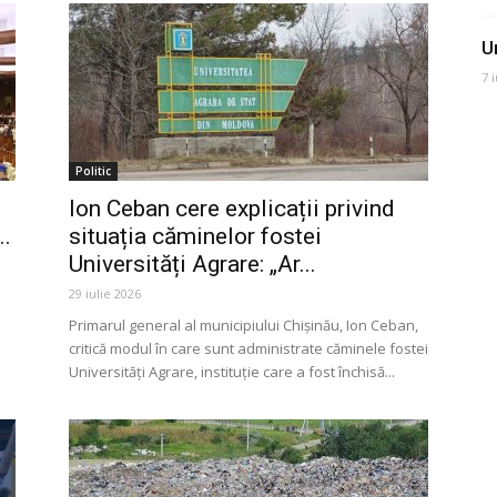
U
7 
Politic
Ion Ceban cere explicații privind
..
situația căminelor fostei
Universități Agrare: „Ar...
29 iulie 2026
Primarul general al municipiului Chișinău, Ion Ceban,
critică modul în care sunt administrate căminele fostei
Universități Agrare, instituție care a fost închisă...