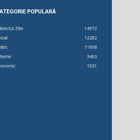
ATEGORIE POPULARĂ
biectul Zilei
14972
cial
12282
litic
11958
terne
3403
conomic
1021