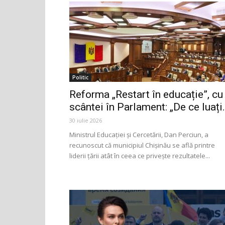
Politic
Reforma „Restart în educație”, cu
scântei în Parlament: „De ce luați.
30 iulie 2026
Ministrul Educației și Cercetării, Dan Perciun, a
recunoscut că municipiul Chișinău se află printre
liderii țării atât în ceea ce privește rezultatele...