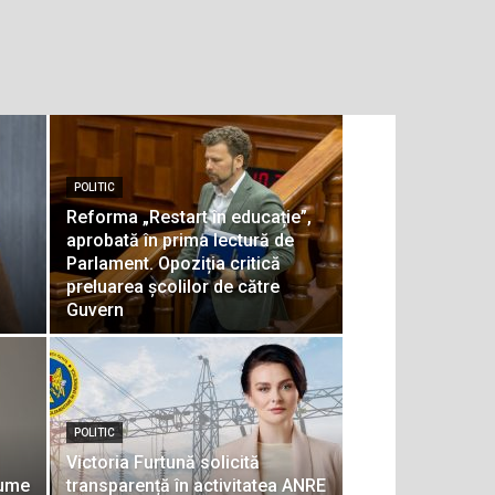
POLITIC
Reforma „Restart în educație”,
aprobată în prima lectură de
Parlament. Opoziția critică
preluarea școlilor de către
Guvern
POLITIC
Victoria Furtună solicită
nume
transparență în activitatea ANRE