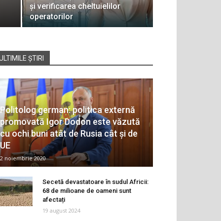
și verificarea cheltuielilor
operatorilor
ULTIMILE ȘTIRI
Politolog german: politica externă
promovată Igor Dodon este văzută
cu ochi buni atât de Rusia cât și de
UE
2 noiembrie 2020
Secetă devastatoare în sudul Africii:
68 de milioane de oameni sunt
afectați
19 august 2024