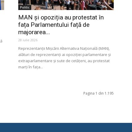
Politic
MAN și opoziția au protestat în
fața Parlamentului față de
majorarea...
28 iulie 2026
că
Reprezentanții Mișcării Alternativa Națională (MAN),
alături de reprezentanți ai opoziției parlamentare și
extraparlamentare și sute de cetățeni, au protestat
marți în fața...
Pagina 1 din 1.195