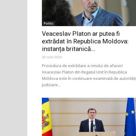
Politic
Veaceslav Platon ar putea fi
extrădat în Republica Moldova:
instanța britanică...
28 iulie 2026
Procedura de extrădare a omului de afaceri
Veaceslav Platon din Regatul Unit în Republica
Moldova este în continuare examinată de autorități
judiciare...