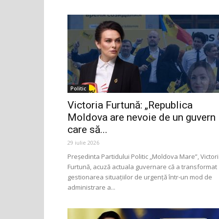
Politic
Victoria Furtună: „Republica
Moldova are nevoie de un guvern
care să...
29 iulie 2026
Președinta Partidului Politic „Moldova Mare”, Victor
Furtună, acuză actuala guvernare că a transformat
gestionarea situațiilor de urgență într-un mod de
administrare a...