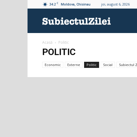
C
34.2
joi, august 6, 2026
Moldova, Chisinau
Subiectul
Acasă
Politic
Zilei
POLITIC
Economic
Externe
Politic
Social
Subiectul Z