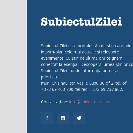
Subiectul Zilei este portalul tău de știri care adu
în prim-plan cele mai actuale și relevante
evenimente. Cu știri de ultimă oră te ținem
conectat la esențial. Descoperă lumea știrilor c
Subiectul Zilei - unde informația primește
prioritate.
mun. Chisinau. str. Vasile Lupu 30 of 2. tel. of.
+373 69 403 700. tel red. +373 69 737 802.
Contactați-ne:
info@subiectulzilei.md