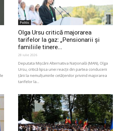
Politic
Olga Ursu critică majorarea
tarifelor la gaz: „Pensionarii și
familiile tinere...
28 iulie 2026
Deputata Mișcării Alternativa Națională (MAN), Olga
Ursu, critică lipsa unei reacții din partea conducerii
le
țării la nemulțumirile cetățenilor privind majorarea
tarifelor la...