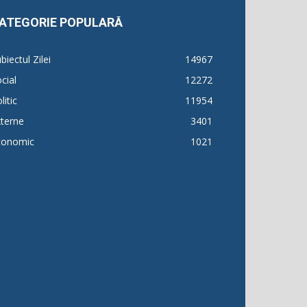
ATEGORIE POPULARĂ
biectul Zilei
14967
cial
12272
litic
11954
terne
3401
conomic
1021