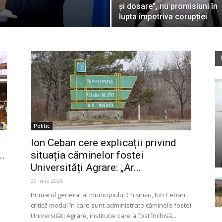
și dosare”, nu promisiuni în
lupta împotriva corupției
Politic
Ion Ceban cere explicații privind
..
situația căminelor fostei
Universități Agrare: „Ar...
29 iulie 2026
Primarul general al municipiului Chișinău, Ion Ceban,
critică modul în care sunt administrate căminele fostei
Universități Agrare, instituție care a fost închisă...