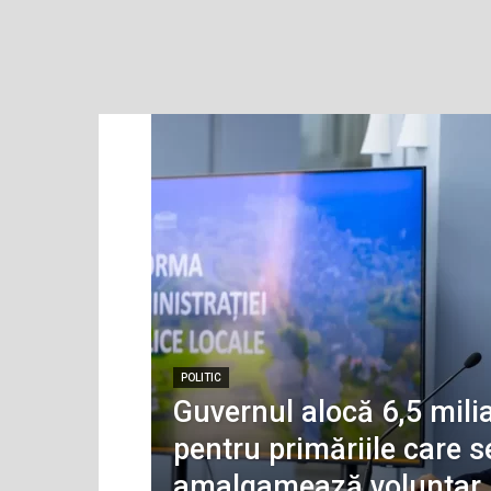
POLITIC
Guvernul alocă 6,5 milia
pentru primăriile care s
amalgamează voluntar