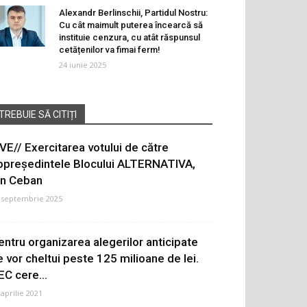
Alexandr Berlinschii, Partidul Nostru:
Cu cât maimult puterea încearcă să
instituie cenzura, cu atât răspunsul
cetățenilor va fimai ferm!
24 iunie 2025
TREBUIE SĂ CITIȚI
IVE// Exercitarea votului de către
opreședintele Blocului ALTERNATIVA,
on Ceban
 septembrie 2025
entru organizarea alegerilor anticipate
e vor cheltui peste 125 milioane de lei.
EC cere...
 aprilie 2021