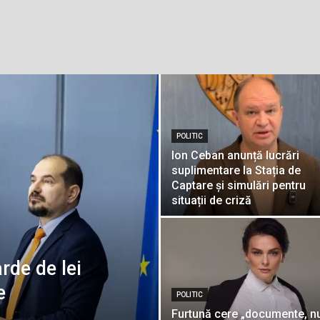
POLITIC
Ion Ceban anunță lucrări
suplimentare la Stația de
Captare și simulări pentru
situații de criză
rde de lei
e
POLITIC
Furtună cere „documente, 