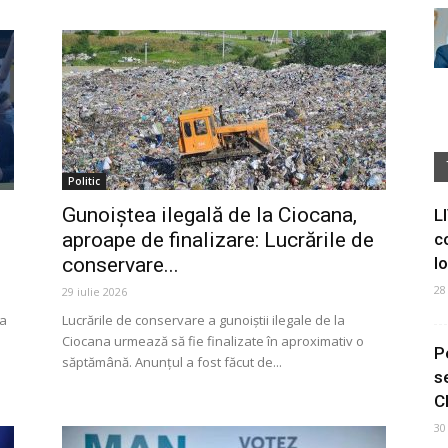
Politic
Gunoiștea ilegală de la Ciocana,
L
aproape de finalizare: Lucrările de
c
conservare...
I
28
29 iulie 2026
ia
Lucrările de conservare a gunoiștii ilegale de la
Ciocana urmează să fie finalizate în aproximativ o
P
săptămână. Anunțul a fost făcut de...
s
C
30