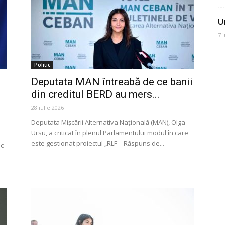
U
7 
Politic
Deputata MAN întreabă de ce banii
din creditul BERD au mers...
28 iulie 2026
Deputata Mișcării Alternativa Națională (MAN), Olga
Ursu, a criticat în plenul Parlamentului modul în care
este gestionat proiectul „RLF – Răspuns de...
ic