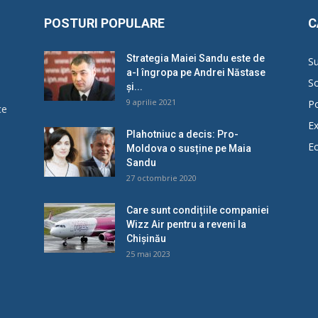
POSTURI POPULARE
C
Strategia Maiei Sandu este de
Su
a-l îngropa pe Andrei Năstase
So
și...
9 aprilie 2021
Po
ce
Ex
Plahotniuc a decis: Pro-
E
Moldova o susține pe Maia
u
Sandu
27 octombrie 2020
Care sunt condițiile companiei
Wizz Air pentru a reveni la
Chișinău
25 mai 2023