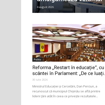
4 august 2026
Politic
Reforma „Restart în educație”, cu
scântei în Parlament: „De ce luați.
30 iulie 2026
Ministrul Educației și Cercetării, Dan Perciun, a
recunoscut că municipiul Chișinău se află printre
liderii țării atât în ceea ce privește rezultatele...