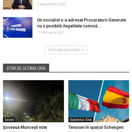
1 decembrie 2020
Un socialist s-a adresat Procuraturii Generale
cu o posibilă ilegalitate comisă...
11 februarie 2021
Încărcați mai multe
ȘTIRI DE ULTIMĂ ORĂ
Social
Subiectul Zilei
Șoseaua Muncești este
Tensiuni în spațiul Schengen: