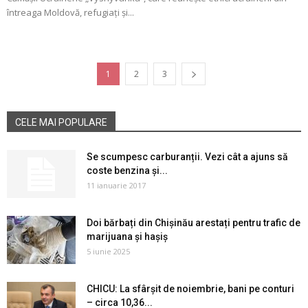
întreaga Moldovă, refugiați și...
1
2
3
CELE MAI POPULARE
Se scumpesc carburanții. Vezi cât a ajuns să
coste benzina și...
11 ianuarie 2017
Doi bărbați din Chișinău arestați pentru trafic de
marijuana și hașiș
5 iunie 2025
CHICU: La sfârșit de noiembrie, bani pe conturi
– circa 10,36...