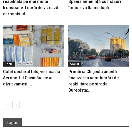
reabilitată pe mai multe
Spania amenință cu măsuri
tronsoane. Lucrările vizează
împotriva Italiei după...
carosabilul...
Social
Social
Colet declarat fals, verificat la
Primăria Chișinău anunță
Aeroportul Chișinău: ce au
finalizarea unor lucrări de
găsit vameșii...
reabilitare pe strada
Burebista:...
Taguri