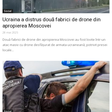
Social
Ucraina a distrus două fabrici de drone din
apropierea Moscovei
28 mai 2025
Două fabrici de drone din apropierea Moscovei au fost lovite într-un
atac masiv cu drone desfășurat de armata ucraineană, potrivit presei
locale...
Social