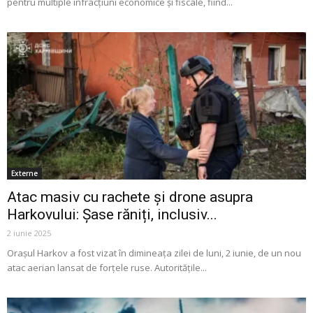
pentru multiple infracțiuni economice și fiscale, fiind...
Externe
Atac masiv cu rachete și drone asupra
Harkovului: Șase răniți, inclusiv...
2 iunie 2025
Orașul Harkov a fost vizat în dimineața zilei de luni, 2 iunie, de un nou
atac aerian lansat de forțele ruse. Autoritățile...