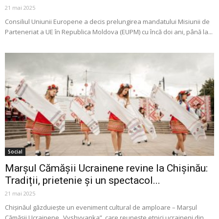
21 mai 2025
Consiliul Uniunii Europene a decis prelungirea mandatului Misiunii de
Parteneriat a UE în Republica Moldova (EUPM) cu încă doi ani, până la...
Social
Marșul Cămășii Ucrainene revine la Chișinău:
Tradiții, prietenie și un spectacol...
21 mai 2025
Chișinăul găzduiește un eveniment cultural de amploare – Marșul
Cămășii Ucrainene „Vyshyvanka”, care reunește etnici ucraineni din