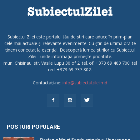
Subiectul Zilei este portalul tău de știri care aduce în prim-plan
cele mai actuale și relevante evenimente. Cu știri de ultimă oră te
ținem conectat la esențial. Descoperă lumea știrilor cu Subiectul
Zilei - unde informația primește prioritate.
mun. Chisinau. str. Vasile Lupu 30 of 2. tel. of. +373 69 403 700. tel
red. +373 69 737 802.
Contactați-ne:
info@subiectulzilei.md
POSTURI POPULARE
Strategia Maiei Sandu este de a-l îngropa pe