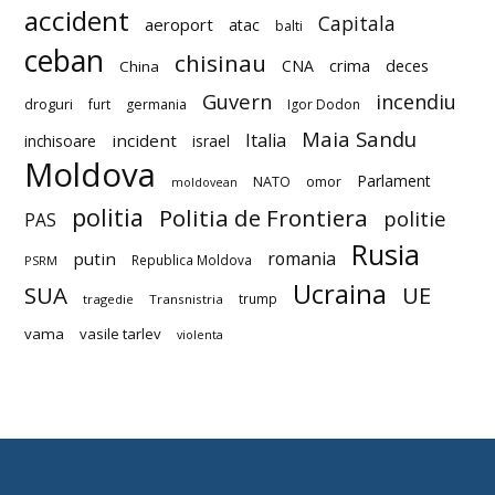
accident
Capitala
aeroport
atac
balti
ceban
chisinau
deces
CNA
crima
China
Guvern
incendiu
droguri
furt
germania
Igor Dodon
Maia Sandu
Italia
incident
inchisoare
israel
Moldova
Parlament
NATO
omor
moldovean
politia
Politia de Frontiera
politie
PAS
Rusia
romania
putin
Republica Moldova
PSRM
Ucraina
SUA
UE
trump
tragedie
Transnistria
vama
vasile tarlev
violenta