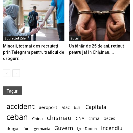
Subiectul Zilei
Social
Minorii, tot mai des recrutați
Un tânăr de 25 de ani, reținut
prin Telegram pentru traficul de
pentru jaf în Chișinău....
droguri:...
Taguri
accident
Capitala
aeroport
atac
balti
ceban
chisinau
deces
CNA
crima
China
Guvern
incendiu
droguri
furt
germania
Igor Dodon