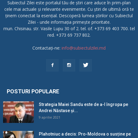
Subiectul Zilei este portalul tău de știri care aduce în prim-plan
cele mai actuale și relevante evenimente. Cu știri de ultimă oră te
ținem conectat la esențial. Descoperă lumea știrilor cu Subiectul
Zilei - unde informația primește prioritate.
mun. Chisinau. str. Vasile Lupu 30 of 2. tel. of. +373 69 403 700. tel
red. +373 69 737 802.
Contactați-ne:
info@subiectulzilei.md
POSTURI POPULARE
Strategia Maiei Sandu este de a-l îngropa pe
Andrei Năstase și...
9 aprilie 2021
Plahotniuc a decis: Pro-Moldova o susține pe