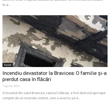
le-a...
Social
Incendiu devastator la Bravicea: O familie și-a
pierdut casa în flăcări
7 aprilie 2025
O locuință din satul Bravicea, raionul Călărași, a fost distrusă aproape
complet de un incendiu violent, care a avut loc pe 6...