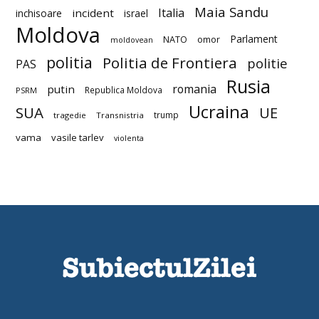
Maia Sandu
Italia
incident
inchisoare
israel
Moldova
Parlament
NATO
omor
moldovean
politia
Politia de Frontiera
politie
PAS
Rusia
romania
putin
Republica Moldova
PSRM
Ucraina
SUA
UE
trump
tragedie
Transnistria
vama
vasile tarlev
violenta