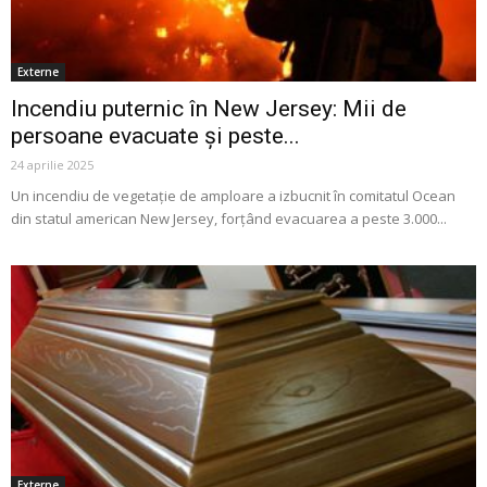
Externe
Incendiu puternic în New Jersey: Mii de
persoane evacuate și peste...
24 aprilie 2025
Un incendiu de vegetație de amploare a izbucnit în comitatul Ocean
din statul american New Jersey, forțând evacuarea a peste 3.000...
Externe