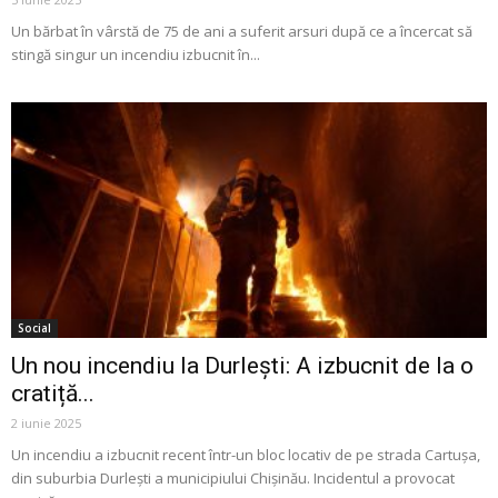
Un bărbat în vârstă de 75 de ani a suferit arsuri după ce a încercat să
stingă singur un incendiu izbucnit în...
Social
Un nou incendiu la Durlești: A izbucnit de la o
cratiță...
2 iunie 2025
Un incendiu a izbucnit recent într-un bloc locativ de pe strada Cartușa,
din suburbia Durlești a municipiului Chișinău. Incidentul a provocat