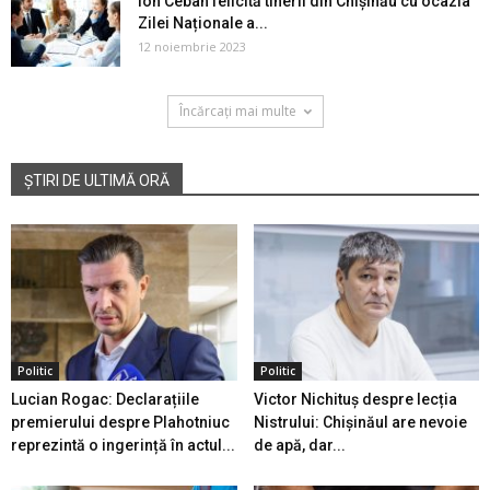
Ion Ceban felicită tinerii din Chișinău cu ocazia
Zilei Naționale a...
12 noiembrie 2023
Încărcați mai multe
ȘTIRI DE ULTIMĂ ORĂ
Politic
Politic
Lucian Rogac: Declarațiile
Victor Nichituș despre lecția
premierului despre Plahotniuc
Nistrului: Chișinăul are nevoie
reprezintă o ingerință în actul...
de apă, dar...