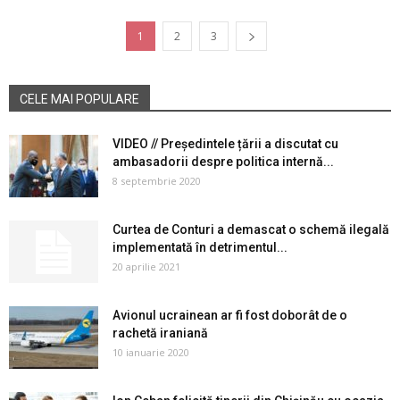
1
2
3
CELE MAI POPULARE
VIDEO // Președintele țării a discutat cu
ambasadorii despre politica internă...
8 septembrie 2020
Curtea de Conturi a demascat o schemă ilegală
implementată în detrimentul...
20 aprilie 2021
Avionul ucrainean ar fi fost doborât de o
rachetă iraniană
10 ianuarie 2020