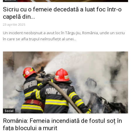
Sicriu cu o femeie decedată a luat foc într-o
capelă din...
23 aprilie 2025
Un incident neobișnuit a avut loc în Târgu Jiu, România, unde un sicriu
în care se afla trupul neînsuflețit al unei...
Social
România: Femeia incendiată de fostul soț în
fața blocului a murit