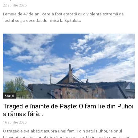
22 aprilie 2025
Femeia de 47 de ani, care a fost atacată cu o violență extremă de
fostul soț, a decedat duminică la Spitalul...
Social
Tragedie înainte de Paște: O familie din Puhoi
a rămas fără...
16 aprilie 2025
O tragedie s-a abătut asupra unei familii din satul Puhoi, raionul
Ialoveni, chiar în ajunul sărbătorilor pascale. Un incendiu devastator