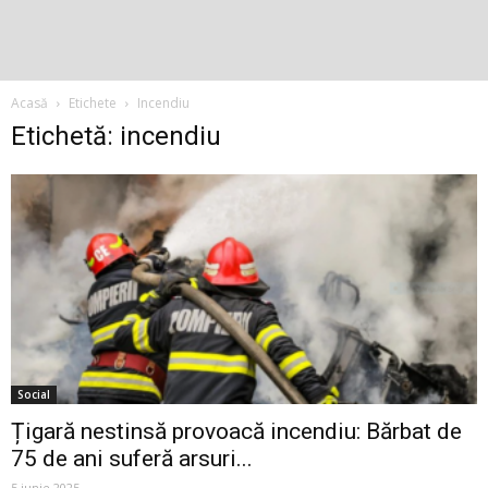
Acasă
Etichete
Incendiu
Etichetă: incendiu
Social
Țigară nestinsă provoacă incendiu: Bărbat de
75 de ani suferă arsuri...
5 iunie 2025