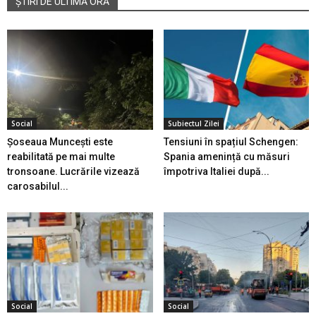
ȘTIRI DE ULTIMĂ ORĂ
Social
Subiectul Zilei
Șoseaua Muncești este
Tensiuni în spațiul Schengen:
reabilitată pe mai multe
Spania amenință cu măsuri
tronsoane. Lucrările vizează
împotriva Italiei după...
carosabilul...
Social
Social