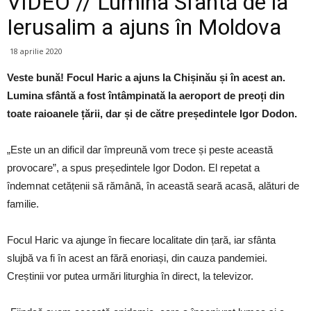
VIDEO // Lumina Sfântă de la
Ierusalim a ajuns în Moldova
18 aprilie 2020
Veste bună! Focul Haric a ajuns la Chișinău și în acest an.
Lumina sfântă a fost întâmpinată la aeroport de preoți din
toate raioanele țării, dar și de către președintele Igor Dodon.
„Este un an dificil dar împreună vom trece și peste această
provocare”, a spus președintele Igor Dodon. El repetat a
îndemnat cetățenii să rămână, în această seară acasă, alături de
familie.
Focul Haric va ajunge în fiecare localitate din țară, iar sfânta
slujbă va fi în acest an fără enoriași, din cauza pandemiei.
Creștinii vor putea urmări liturghia în direct, la televizor.