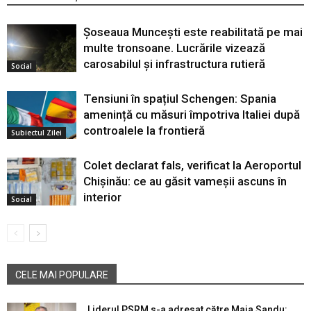
Șoseaua Muncești este reabilitată pe mai
multe tronsoane. Lucrările vizează
carosabilul și infrastructura rutieră
Social
Tensiuni în spațiul Schengen: Spania
amenință cu măsuri împotriva Italiei după
controalele la frontieră
Subiectul Zilei
Colet declarat fals, verificat la Aeroportul
Chișinău: ce au găsit vameșii ascuns în
interior
Social
CELE MAI POPULARE
Liderul PSRM s-a adresat către Maia Sandu: