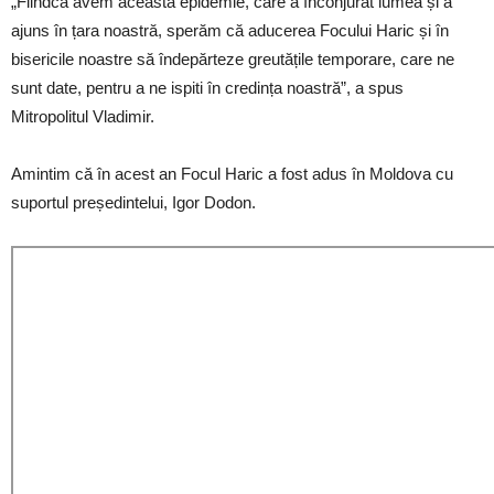
„Fiindcă avem această epidemie, care a înconjurat lumea și a
ajuns în țara noastră, sperăm că aducerea Focului Haric și în
bisericile noastre să îndepărteze greutățile temporare, care ne
sunt date, pentru a ne ispiti în credința noastră”, a spus
Mitropolitul Vladimir.
Amintim că în acest an Focul Haric a fost adus în Moldova cu
suportul președintelui, Igor Dodon.