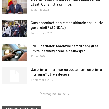
Lăsați Constituția și limba...
20 aprilie 2021
Cum apreciază societatea ultimele acțiuni ale
guvernării? (SONDAJ)
24 februarie 2023
Edilul capitalei: Amenzile pentru depășirea
limitei de viteză trebuie de înăsprit
20 mai 2020
„Un primar interimar nu poate numi un primar
interimar” păreri despre...
8 noiembrie 2017
Încărcați mai multe