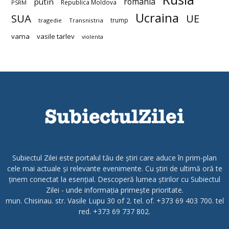
romania
putin
Republica Moldova
PSRM
Ucraina
SUA
UE
trump
tragedie
Transnistria
vama
vasile tarlev
violenta
Subiectul Zilei este portalul tău de știri care aduce în prim-plan
cele mai actuale și relevante evenimente. Cu știri de ultimă oră te
ținem conectat la esențial. Descoperă lumea știrilor cu Subiectul
Zilei - unde informația primește prioritate.
mun. Chisinau. str. Vasile Lupu 30 of 2. tel. of. +373 69 403 700. tel
red. +373 69 737 802.