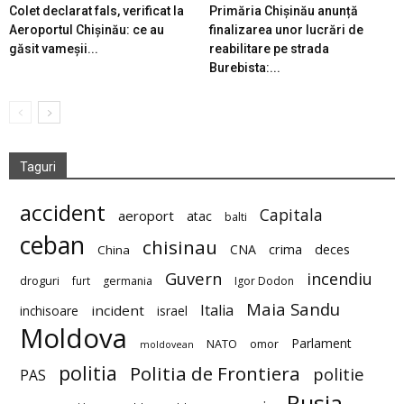
Colet declarat fals, verificat la
Primăria Chișinău anunță
Aeroportul Chișinău: ce au
finalizarea unor lucrări de
găsit vameșii...
reabilitare pe strada
Burebista:...
Taguri
accident
Capitala
aeroport
atac
balti
ceban
chisinau
deces
CNA
crima
China
Guvern
incendiu
droguri
furt
germania
Igor Dodon
Maia Sandu
Italia
incident
inchisoare
israel
Moldova
Parlament
NATO
omor
moldovean
politia
Politia de Frontiera
politie
PAS
Rusia