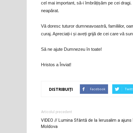
cel mai important, să-i îmbrățișăm pe cei dragi
neapărat.
Vă doresc tuturor dumneavoastră, familiilor, oame
curaj. Apreciați-i și aveți grijă de cei care vă sunt
Să ne ajute Dumnezeu în toate!
Hristos a Înviat!
DISTRIBUIȚI
Facebook
Twitt
Articolul precedent
VIDEO // Lumina Sfântă de la Ierusalim a ajuns 
Moldova