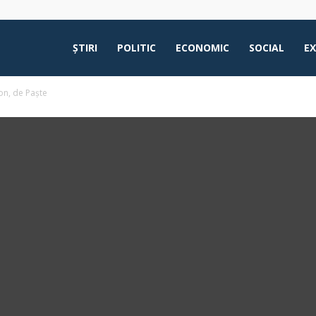
ŞTIRI
POLITIC
ECONOMIC
SOCIAL
E
don, de Paște