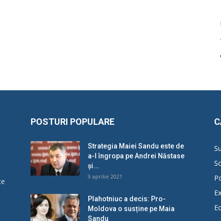
POSTURI POPULARE
C
Strategia Maiei Sandu este de
Su
a-l îngropa pe Andrei Năstase
So
și...
9 aprilie 2021
Po
ce
Ex
Plahotniuc a decis: Pro-
E
Moldova o susține pe Maia
u
Sandu