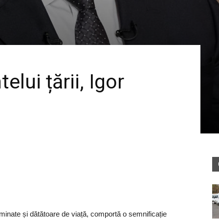
lui țării, Igor
uminate și dătătoare de viață, comportă o semnificație