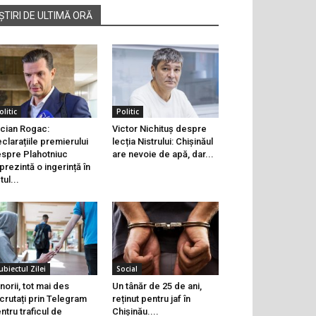
ȘTIRI DE ULTIMĂ ORĂ
olitic
Politic
cian Rogac:
Victor Nichituș despre
clarațiile premierului
lecția Nistrului: Chișinăul
spre Plahotniuc
are nevoie de apă, dar...
prezintă o ingerință în
tul...
ubiectul Zilei
Social
norii, tot mai des
Un tânăr de 25 de ani,
crutați prin Telegram
reținut pentru jaf în
ntru traficul de
Chișinău....