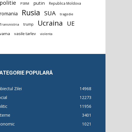
politie
putin
Republica Moldova
PSRM
Rusia
SUA
romania
tragedie
Ucraina
UE
trump
Transnistria
vama
vasile tarlev
violenta
ATEGORIE POPULARĂ
biectul Zilei
14968
cial
12273
litic
11956
terne
3401
conomic
1021