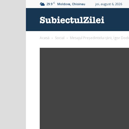
C
29.9
joi, august 6, 2026
Moldova, Chisinau
Subiectul
Acasă
Social
Mesajul Președintelui țării, Igor Do
Zilei