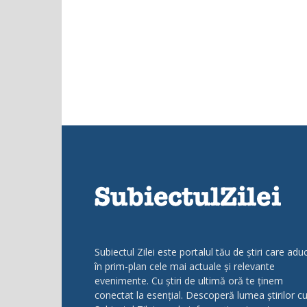
Subiectul Zilei este portalul tău de știri care adu
în prim-plan cele mai actuale și relevante
evenimente. Cu știri de ultimă oră te ținem
conectat la esențial. Descoperă lumea știrilor c