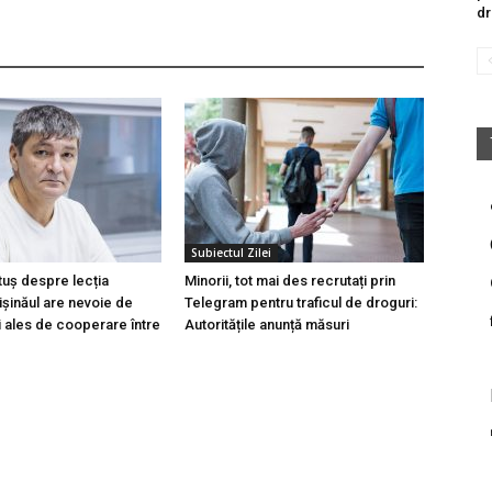
dr
Subiectul Zilei
tuș despre lecția
Minorii, tot mai des recrutați prin
hișinăul are nevoie de
Telegram pentru traficul de droguri:
i ales de cooperare între
Autoritățile anunță măsuri