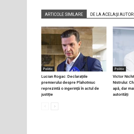
ARTICOLE SIMILARE
DE LA ACELAȘI AUTOR
Politic
Politic
Lucian Rogac: Declarațiile
Victor Nichi
premierului despre Plahotniuc
Nistrului: C
reprezintă o ingerință în actul de
apă, dar ma
justiție
autorități