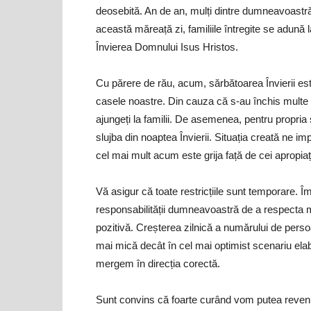
deosebită. An de an, mulți dintre dumneavoastră
această măreață zi, familiile întregite se adună 
Învierea Domnului Isus Hristos.
Cu părere de rău, acum, sărbătoarea Învierii es
casele noastre. Din cauza că s-au închis multe hot
ajungeți la familii. De asemenea, pentru propria
slujba din noaptea Învierii. Situația creată ne 
cel mai mult acum este grija față de cei apropiaț
Vă asigur că toate restricțiile sunt temporare. 
responsabilității dumneavoastră de a respecta 
pozitivă. Creșterea zilnică a numărului de perso
mai mică decât în cel mai optimist scenariu ela
mergem în direcția corectă.
Sunt convins că foarte curând vom putea reveni l