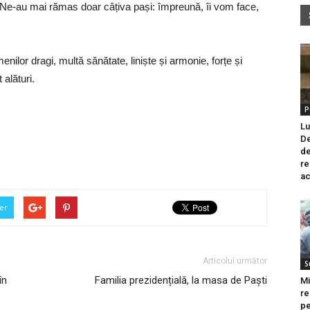
. Ne-au mai rămas doar câțiva pași: împreună, îi vom face,
nilor dragi, multă sănătate, liniște și armonie, forțe și
 alături.
P
Lu
De
de
re
ac
er
Articolul următor
S
în
Familia prezidențială, la masa de Paști
Mi
re
pe