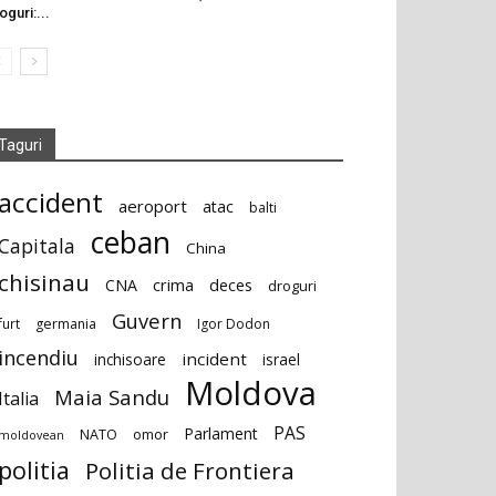
oguri:...
Taguri
accident
aeroport
atac
balti
ceban
Capitala
China
chisinau
deces
CNA
crima
droguri
Guvern
furt
germania
Igor Dodon
incendiu
incident
inchisoare
israel
Moldova
Maia Sandu
Italia
PAS
Parlament
NATO
omor
moldovean
politia
Politia de Frontiera