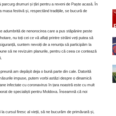
 parcurg drumuri și țări pentru a reveni de Paște acasă. În
la masa festivă și, respectând tradițiile, se bucură de
te adumbrită de nenorocirea care a pus stăpânire peste
are, nu toți cei ce vă aflați printre străini veți putea să
 siguranță, suntem nevoiți de a renunța să participăm la
impune să ne revizuim planurile, pentru că ceea ce contează
i.
Împreună am depășit deja o bună parte din cale. Datorită
măsurile impuse, putem vorbi astăzi despre o dinamică
ane infectate cu coronavirus în țara noastră este cu mult
borat de specialiști pentru Moldova. Înseamnă că noi
a cursul firesc al vieții, să ne bucurăm de primăvară și,