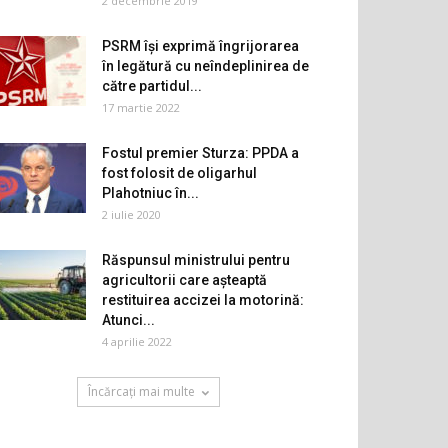
2 decembrie 2019
PSRM își exprimă îngrijorarea
în legătură cu neîndeplinirea de
către partidul...
17 martie 2022
Fostul premier Sturza: PPDA a
fost folosit de oligarhul
Plahotniuc în...
2 iulie 2020
Răspunsul ministrului pentru
agricultorii care așteaptă
restituirea accizei la motorină:
Atunci...
4 aprilie 2022
Încărcați mai multe