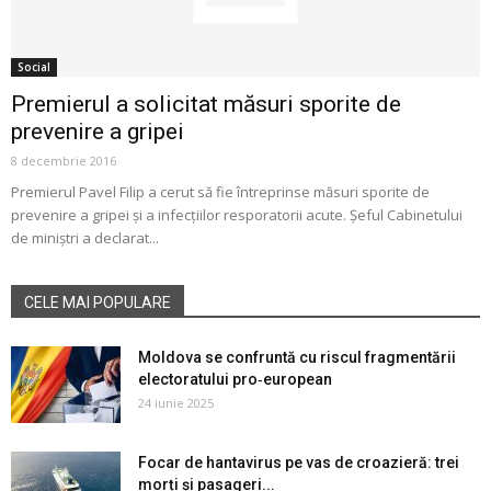
Social
Premierul a solicitat măsuri sporite de
prevenire a gripei
8 decembrie 2016
Premierul Pavel Filip a cerut să fie întreprinse măsuri sporite de
prevenire a gripei şi a infecţiilor resporatorii acute. Şeful Cabinetului
de miniştri a declarat...
CELE MAI POPULARE
Moldova se confruntă cu riscul fragmentării
electoratului pro‑european
24 iunie 2025
Focar de hantavirus pe vas de croazieră: trei
morți și pasageri...