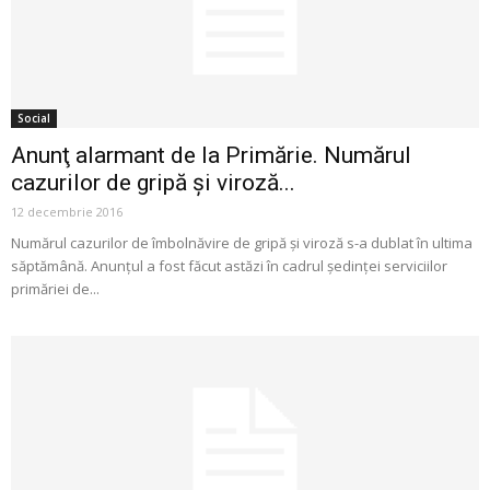
Social
Anunţ alarmant de la Primărie. Numărul
cazurilor de gripă şi viroză...
12 decembrie 2016
Numărul cazurilor de îmbolnăvire de gripă şi viroză s-a dublat în ultima
săptămână. Anunţul a fost făcut astăzi în cadrul şedinţei serviciilor
primăriei de...