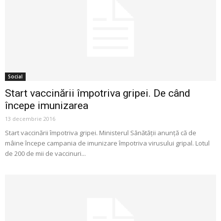
Social
Start vaccinării împotriva gripei. De când
începe imunizarea
13 decembrie 2016
Start vaccinării împotriva gripei. Ministerul Sănătăţii anunţă că de
mâine începe campania de imunizare împotriva virusului gripal. Lotul
de 200 de mii de vaccinuri...