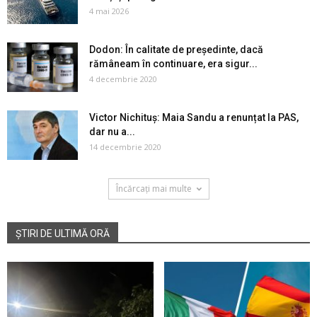
4 mai 2026
Dodon: În calitate de președinte, dacă
rămâneam în continuare, era sigur...
4 decembrie 2020
Victor Nichituș: Maia Sandu a renunțat la PAS,
dar nu a...
14 decembrie 2020
Încărcați mai multe
ȘTIRI DE ULTIMĂ ORĂ