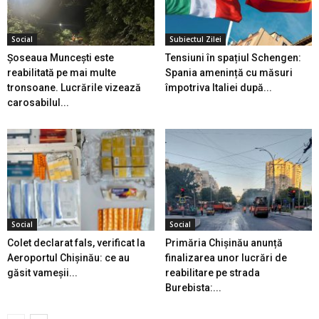
Social
Subiectul Zilei
Șoseaua Muncești este
Tensiuni în spațiul Schengen:
reabilitată pe mai multe
Spania amenință cu măsuri
tronsoane. Lucrările vizează
împotriva Italiei după...
carosabilul...
Social
Social
Colet declarat fals, verificat la
Primăria Chișinău anunță
Aeroportul Chișinău: ce au
finalizarea unor lucrări de
găsit vameșii...
reabilitare pe strada
Burebista:...