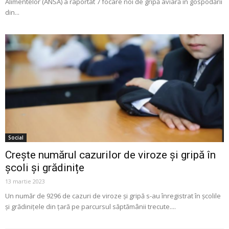
Alimentelor (ANSA) a raportat 7 focare noi de gripă aviară în gospodării
din...
Social
Crește numărul cazurilor de viroze și gripă în
școli și grădinițe
13 martie 2023
Un număr de 9296 de cazuri de viroze și gripă s-au înregistrat în școlile
și grădinițele din țară pe parcursul săptămânii trecute....