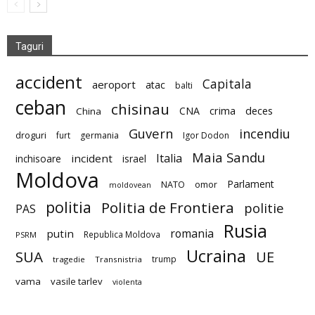
Taguri
accident
Capitala
aeroport
atac
balti
ceban
chisinau
deces
CNA
crima
China
Guvern
incendiu
droguri
furt
germania
Igor Dodon
Maia Sandu
Italia
incident
inchisoare
israel
Moldova
Parlament
NATO
omor
moldovean
politia
Politia de Frontiera
politie
PAS
Rusia
romania
putin
Republica Moldova
PSRM
Ucraina
SUA
UE
trump
tragedie
Transnistria
vama
vasile tarlev
violenta