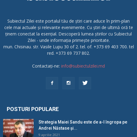
Subiectul Zilei este portalul tău de știri care aduce în prim-plan
cele mai actuale și relevante evenimente. Cu știri de ultimă oră te
ținem conectat la esențial. Descoperă lumea știrilor cu Subiectul
Zilei - unde informația primește prioritate.
mun. Chisinau. str. Vasile Lupu 30 of 2. tel. of. +373 69 403 700. tel
red. +373 69 737 802.
Contactați-ne:
info@subiectulzilei.md
POSTURI POPULARE
Strategia Maiei Sandu este de a-l îngropa pe
Andrei Năstase și...
9 aprilie 2021