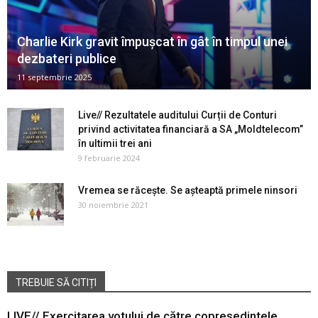
Charlie Kirk gravit împușcat în gât în timpul unei
dezbateri publice
11 septembrie 2025
Live// Rezultatele auditului Curții de Conturi
privind activitatea financiară a SA „Moldtelecom”
în ultimii trei ani
9 februarie 2024
Vremea se răcește. Se așteaptă primele ninsori
30 noiembrie 2021
TREBUIE SĂ CITIȚI
LIVE// Exercitarea votului de către copreședintele