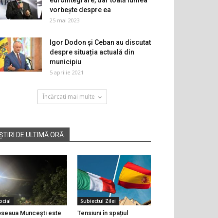
eurointegrare, dar toată lumea
vorbește despre ea
25 mai 2023
Igor Dodon și Ceban au discutat
despre situația actuală din
municipiu
5 aprilie 2021
Încărcați mai multe
ȘTIRI DE ULTIMĂ ORĂ
ocial
Subiectul Zilei
seaua Muncești este
Tensiuni în spațiul