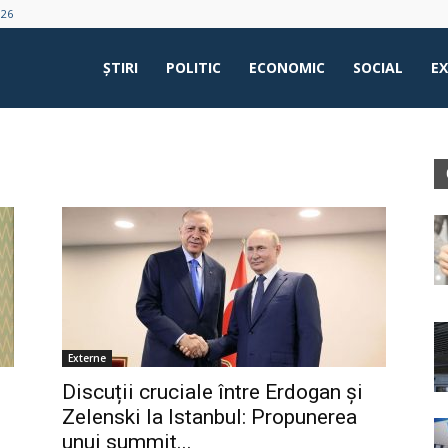
026
ŞTIRI
POLITIC
ECONOMIC
SOCIAL
E
Externe
Discuții cruciale între Erdogan și
Zelenski la Istanbul: Propunerea
unui summit...