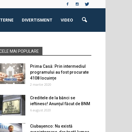
XTERNE
DIVERTISMENT
VIDEO
CELE MAI POPULARE
Prima Casă: Prin intermediul
programului au fost procurate
4108 locuințe
2 martie 2020
Creditele de la bănci se
ieftinesc! Anunțul făcut de BNM
6 august 2020
Ciubașenco: Nu există