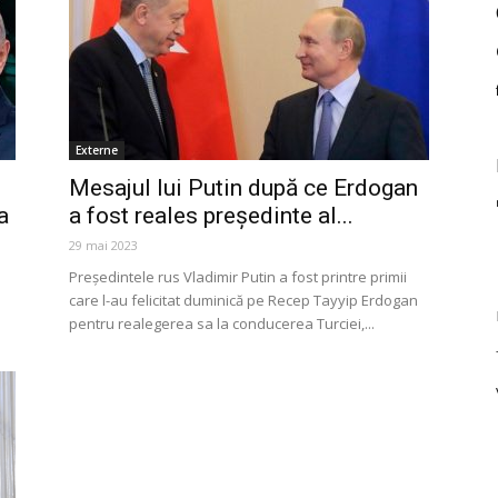
Externe
Mesajul lui Putin după ce Erdogan
a
a fost reales preşedinte al...
29 mai 2023
Preşedintele rus Vladimir Putin a fost printre primii
care l-au felicitat duminică pe Recep Tayyip Erdogan
pentru realegerea sa la conducerea Turciei,...