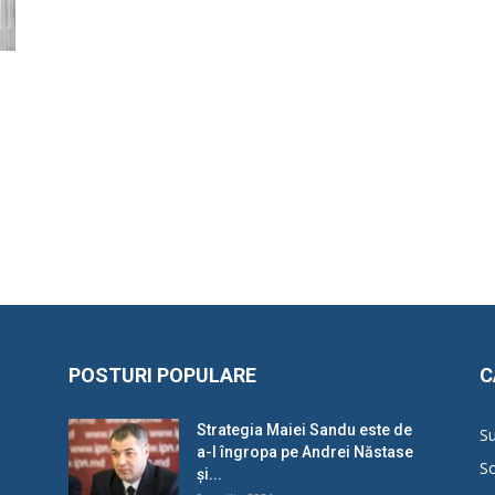
POSTURI POPULARE
C
Strategia Maiei Sandu este de
Su
a-l îngropa pe Andrei Năstase
So
și...