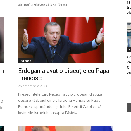
re
sânge”, relatează Sky News.
tr
vi
S
Co
Externe
ve
Ch
sm
Erdogan a avut o discuție cu Papa
va
Francisc
26 octombrie 2023
Președintele turc Recep Tayyip Erdogan discută
despre războiul dintre Israel și Hamas cu Papa
că
Francisc, spunându-i șefului Bisericii Catolice că
ie
loviturile Israelului asupra Fâșiei...