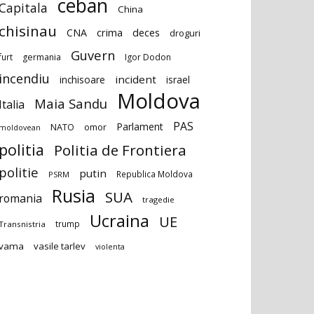
ceban
Capitala
China
chisinau
deces
CNA
crima
droguri
Guvern
furt
germania
Igor Dodon
incendiu
incident
inchisoare
israel
Moldova
Maia Sandu
Italia
PAS
Parlament
NATO
omor
moldovean
politia
Politia de Frontiera
politie
putin
Republica Moldova
PSRM
Rusia
SUA
romania
tragedie
Ucraina
UE
trump
Transnistria
vama
vasile tarlev
violenta