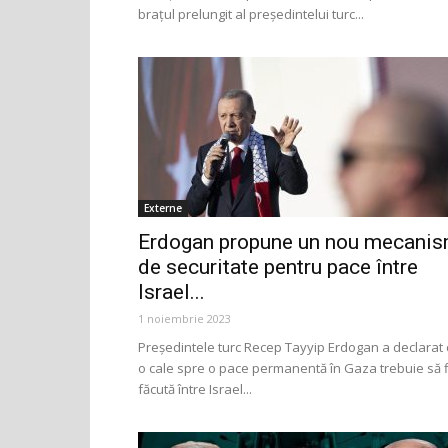
braţul prelungit al preşedintelui turc...
Externe
Erdogan propune un nou mecani
de securitate pentru pace între
Israel...
1 noiembrie 2023
Președintele turc Recep Tayyip Erdogan a declarat 
o cale spre o pace permanentă în Gaza trebuie să f
făcută între Israel...