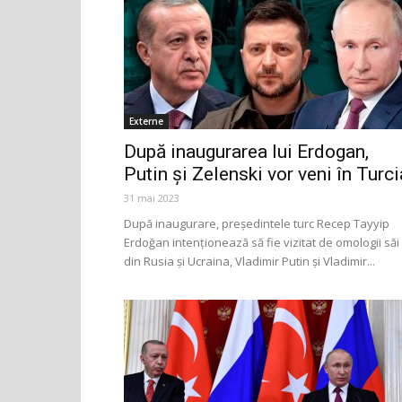
Externe
După inaugurarea lui Erdogan,
Putin și Zelenski vor veni în Turci
31 mai 2023
După inaugurare, președintele turc Recep Tayyip
Erdoğan intenționează să fie vizitat de omologii săi
din Rusia și Ucraina, Vladimir Putin și Vladimir...