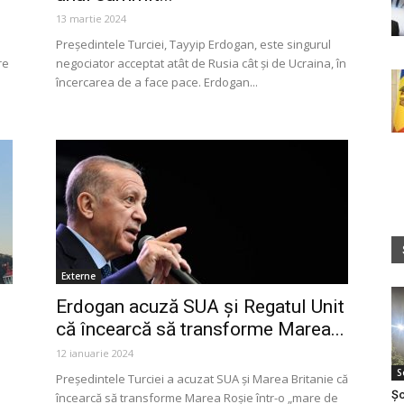
13 martie 2024
Președintele Turciei, Tayyip Erdogan, este singurul
re
negociator acceptat atât de Rusia cât și de Ucraina, în
încercarea de a face pace. Erdogan...
Externe
i
Erdogan acuză SUA și Regatul Unit
că încearcă să transforme Marea...
12 ianuarie 2024
S
Președintele Turciei a acuzat SUA și Marea Britanie că
Șo
încearcă să transforme Marea Roșie într-o „mare de