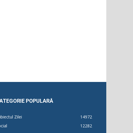
ATEGORIE POPULARĂ
biectul Zilei
14972
cial
12282