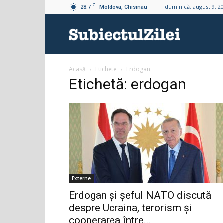
C
28.7
duminică, august 9, 2
Moldova, Chisinau
Subiectul
Acasă
Etichete
Erdogan
Zilei
Etichetă: erdogan
Externe
Erdogan și șeful NATO discută
despre Ucraina, terorism și
cooperarea între...