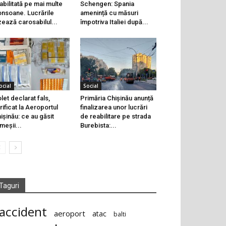
abilitată pe mai multe
Schengen: Spania
onsoane. Lucrările
amenință cu măsuri
zează carosabilul...
împotriva Italiei după...
ocial
Social
let declarat fals,
Primăria Chișinău anunță
rificat la Aeroportul
finalizarea unor lucrări
ișinău: ce au găsit
de reabilitare pe strada
meșii...
Burebista:...
Taguri
accident
aeroport
atac
balti