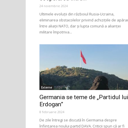
24 noiembrie 2024
Ultimele evoluții din războiul Rusia-Ucraina,
eliminarea obstacolelor privind achizițiile de apăra
între aliații NATO, dar și lupta comună a alianței
militare împotriva...
Externe
Germania se teme de „Partidul lu
Erdogan”
8 februarie 2024
De zile întregi se discută în Germania despre
înfiinţarea noului partid DAVA. Criticii spun că ar fi