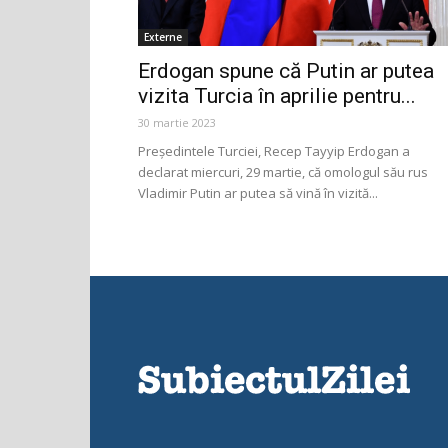
Externe
Erdogan spune că Putin ar putea
vizita Turcia în aprilie pentru...
30 martie 2023
Preşedintele Turciei, Recep Tayyip Erdogan a
declarat miercuri, 29 martie, că omologul său rus
Vladimir Putin ar putea să vină în vizită...