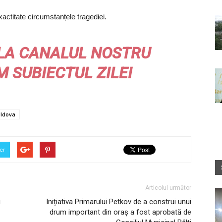
xactitate circumstanțele tragediei.
LA CANALUL NOSTRU
M
SUBIECTUL ZILEI
ldova
er
Articolul următor
i
Inițiativa Primarului Petkov de a construi unui
drum important din oraș a fost aprobată de