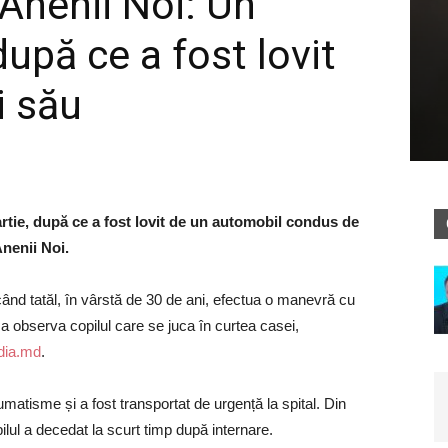
 Anenii Noi: Un
upă ce a fost lovit
i său
artie, după ce a fost lovit de un automobil condus de
Anenii Noi.
 când tatăl, în vârstă de 30 de ani, efectua o manevră cu
a observa copilul care se juca în curtea casei,
dia.md
.
umatisme și a fost transportat de urgență la spital. Din
pilul a decedat la scurt timp după internare.