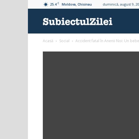
C
25.4
duminică, august 9, 2
Moldova, Chisinau
Subiectul
Acasă
Social
Accident fatal în Anenii Noi: Un bebe
Zilei