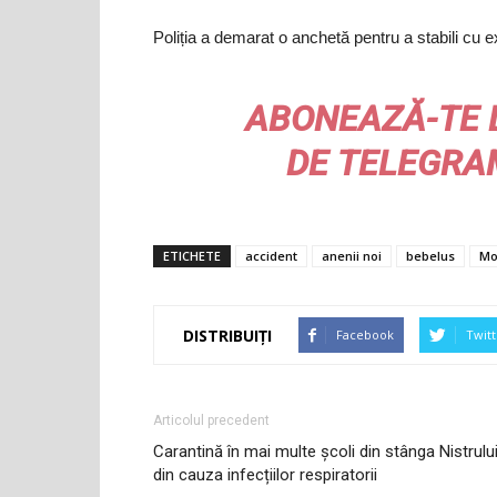
Poliția a demarat o anchetă pentru a stabili cu e
ABONEAZĂ-TE 
DE
TELEGRA
ETICHETE
accident
anenii noi
bebelus
Mo
DISTRIBUIȚI
Facebook
Twitt
Articolul precedent
Carantină în mai multe școli din stânga Nistrulu
din cauza infecțiilor respiratorii