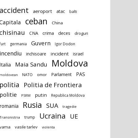
accident
aeroport
atac
balti
ceban
Capitala
China
chisinau
deces
CNA
crima
droguri
Guvern
furt
germania
Igor Dodon
incendiu
incident
inchisoare
israel
Moldova
Maia Sandu
Italia
PAS
Parlament
NATO
omor
moldovean
politia
Politia de Frontiera
politie
putin
Republica Moldova
PSRM
Rusia
SUA
romania
tragedie
Ucraina
UE
trump
Transnistria
vama
vasile tarlev
violenta