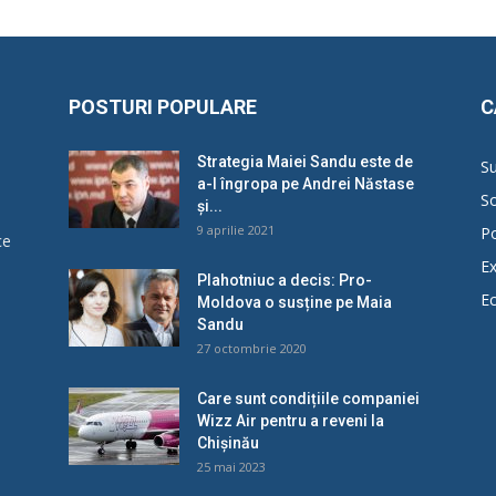
POSTURI POPULARE
C
Strategia Maiei Sandu este de
Su
a-l îngropa pe Andrei Năstase
So
și...
9 aprilie 2021
Po
ce
Ex
Plahotniuc a decis: Pro-
E
Moldova o susține pe Maia
u
Sandu
27 octombrie 2020
Care sunt condițiile companiei
Wizz Air pentru a reveni la
Chișinău
25 mai 2023