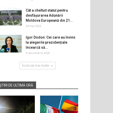
Cât a cheltuit statul pentru
desfășurarea Adunării
Moldova Europeană din 21...
24 mai 2023
Igor Dodon: Cei care au învins
la alegerile prezidențiale
încearcă să...
4 decembrie 2020
Încărcați mai multe
ȘTIRI DE ULTIMĂ ORĂ