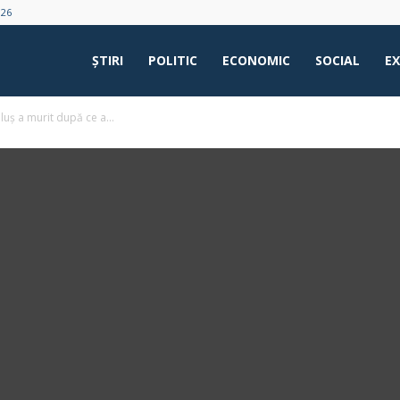
026
ŞTIRI
POLITIC
ECONOMIC
SOCIAL
E
luș a murit după ce a...