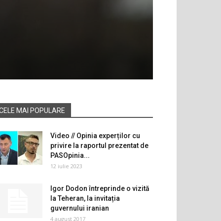
CELE MAI POPULARE
Video // Opinia experților cu
privire la raportul prezentat de
PASOpinia...
12 iulie 2023
Igor Dodon întreprinde o vizită
la Teheran, la invitația
guvernului iranian
4 august 2017