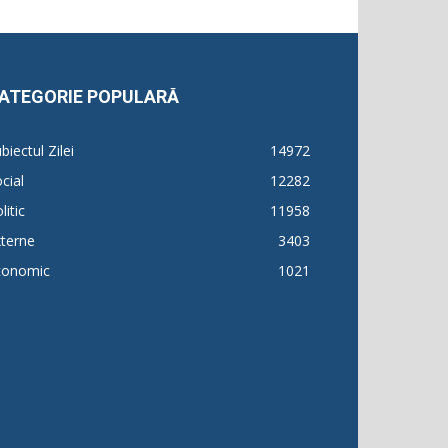
ATEGORIE POPULARĂ
biectul Zilei
14972
cial
12282
litic
11958
terne
3403
conomic
1021