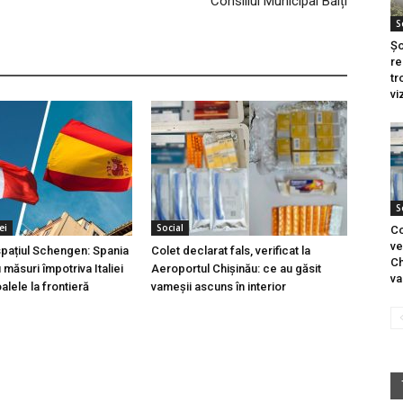
Consiliul Municipal Bălți
S
Șo
re
tr
vi
S
ei
Social
Co
ve
 spațiul Schengen: Spania
Colet declarat fals, verificat la
Ch
măsuri împotriva Italiei
Aeroportul Chișinău: ce au găsit
va
lele la frontieră
vameșii ascuns în interior