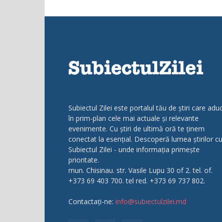
Subiectul Zilei este portalul tău de știri care adu
în prim-plan cele mai actuale și relevante
evenimente. Cu știri de ultimă oră te ținem
conectat la esențial. Descoperă lumea știrilor c
Subiectul Zilei - unde informația primește
prioritate.
mun. Chisinau. str. Vasile Lupu 30 of 2. tel. of.
+373 69 403 700. tel red. +373 69 737 802.
Contactați-ne:
info@subiectulzilei.md