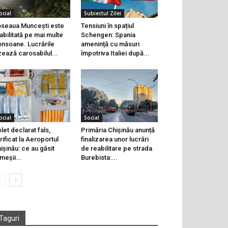
ocial
Subiectul Zilei
seaua Muncești este
Tensiuni în spațiul
abilitată pe mai multe
Schengen: Spania
onsoane. Lucrările
amenință cu măsuri
zează carosabilul...
împotriva Italiei după...
ocial
Social
let declarat fals,
Primăria Chișinău anunță
rificat la Aeroportul
finalizarea unor lucrări
ișinău: ce au găsit
de reabilitare pe strada
meșii...
Burebista:...
Taguri