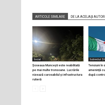
ARTICOLE SIMILARE
DE LA ACELAȘI AUTOR
Social
Subiectul Zil
Șoseaua Muncești este reabilitată
Tensiuni în
pe mai multe tronsoane. Lucrările
amenință cu 
vizează carosabilul și infrastructura
după controa
rutieră