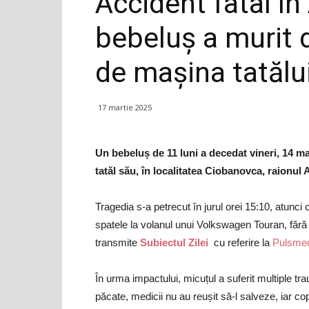
Accident fatal în
bebeluș a murit d
de mașina tatălu
17 martie 2025
Un bebeluș de 11 luni a decedat vineri, 14 m
tatăl său, în localitatea Ciobanovca, raionul 
Tragedia s-a petrecut în jurul orei 15:10, atunci
spatele la volanul unui Volkswagen Touran, fără 
transmite
Subiectul Zilei
cu referire la
Pulsme
În urma impactului, micuțul a suferit multiple tra
păcate, medicii nu au reușit să-l salveze, iar co