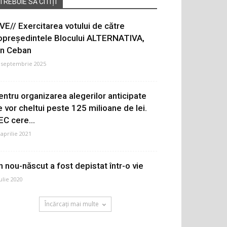
TREBUIE SĂ CITIȚI
IVE// Exercitarea votului de către
opreședintele Blocului ALTERNATIVA,
on Ceban
 septembrie 2025
entru organizarea alegerilor anticipate
e vor cheltui peste 125 milioane de lei.
EC cere...
 aprilie 2021
n nou-născut a fost depistat într-o vie
iulie 2020
Încărcați mai multe