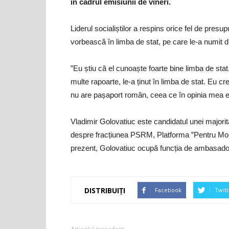
în cadrul emisiunii de vineri.
Liderul socialiștilor a respins orice fel de pres
vorbească în limba de stat, pe care le-a numit dr
”Eu știu că el cunoaște foarte bine limba de stat
multe rapoarte, le-a ținut în limba de stat. Eu cr
nu are pașaport român, ceea ce în opinia mea e
Vladimir Golovatiuc este candidatul unei majorit
despre fracțiunea PSRM, Platforma ”Pentru Moldov
prezent, Golovatiuc ocupă funcția de ambasado
DISTRIBUIȚI
Facebook
Twitt