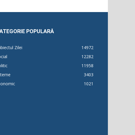
ATEGORIE POPULARĂ
biectul Zilei
14972
cial
12282
litic
11958
terne
3403
conomic
1021