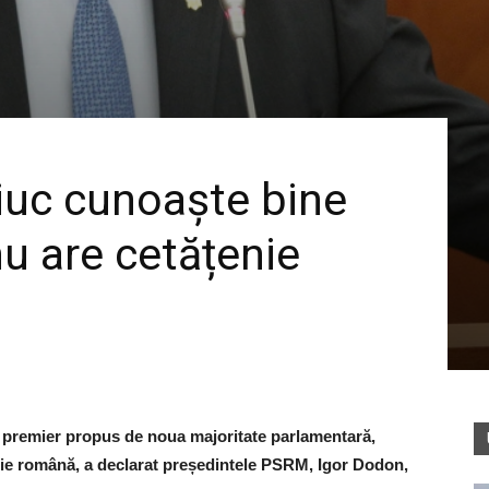
iuc cunoaște bine
nu are cetățenie
e premier propus de noua majoritate parlamentară,
enie română, a declarat președintele PSRM, Igor Dodon,