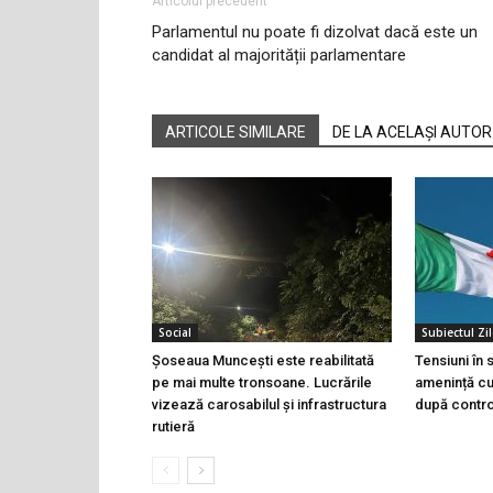
Articolul precedent
Parlamentul nu poate fi dizolvat dacă este un
candidat al majorității parlamentare
ARTICOLE SIMILARE
DE LA ACELAȘI AUTOR
Social
Subiectul Zil
Șoseaua Muncești este reabilitată
Tensiuni în
pe mai multe tronsoane. Lucrările
amenință cu 
vizează carosabilul și infrastructura
după controa
rutieră