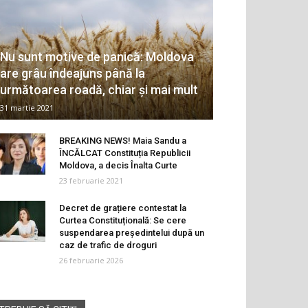
Nu sunt motive de panică: Moldova
are grâu îndeajuns până la
următoarea roadă, chiar și mai mult
31 martie 2021
BREAKING NEWS! Maia Sandu a
ÎNCĂLCAT Constituția Republicii
Moldova, a decis Înalta Curte
23 februarie 2021
Decret de grațiere contestat la
Curtea Constituțională: Se cere
suspendarea președintelui după un
caz de trafic de droguri
26 februarie 2026