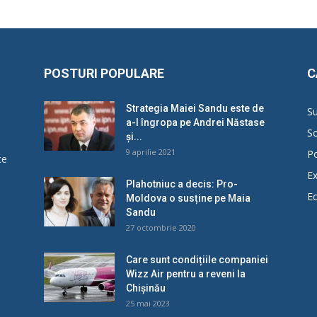
POSTURI POPULARE
C
Strategia Maiei Sandu este de
Su
a-l îngropa pe Andrei Năstase
So
și...
9 aprilie 2021
Po
ce
Ex
Plahotniuc a decis: Pro-
E
Moldova o susține pe Maia
u
Sandu
27 octombrie 2020
Care sunt condițiile companiei
Wizz Air pentru a reveni la
Chișinău
25 mai 2023