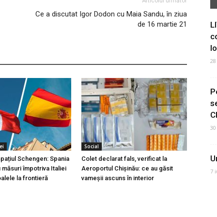
Articolul următor
Ce a discutat Igor Dodon cu Maia Sandu, în ziua
de 16 martie 21
L
c
I
28
P
s
C
30
ei
Social
U
 spațiul Schengen: Spania
Colet declarat fals, verificat la
măsuri împotriva Italiei
Aeroportul Chișinău: ce au găsit
7 
lele la frontieră
vameșii ascuns în interior