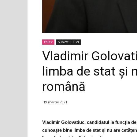
Politic
Subiectul Zilei
Vladimir Golovat
limba de stat și 
română
19 martie 2021
Vladimir Golovatiuc, candidatul la funcția d
cunoaște bine limba de stat și nu are cetăț