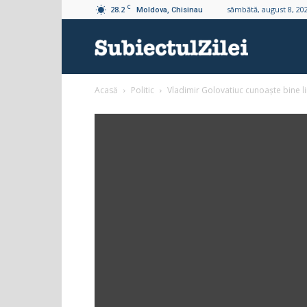
C
28.2
sâmbătă, august 8, 20
Moldova, Chisinau
Subiectul
Acasă
Politic
Vladimir Golovatiuc cunoaște bine l
Zilei