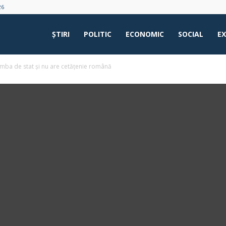
26
ŞTIRI
POLITIC
ECONOMIC
SOCIAL
E
imba de stat și nu are cetățenie română