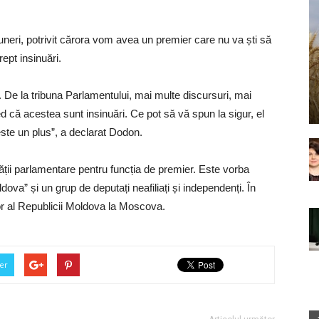
upuneri, potrivit cărora vom avea un premier care nu va ști să
ept insinuări.
. De la tribuna Parlamentului, mai multe discursuri, mai
ed că acestea sunt insinuări. Ce pot să vă spun la sigur, el
ste un plus”, a declarat Dodon.
ății parlamentare pentru funcția de premier. Este vorba
a” și un grup de deputați neafiliați și independenți. În
r al Republicii Moldova la Moscova.
er