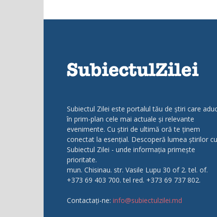
Subiectul Zilei este portalul tău de știri care adu
în prim-plan cele mai actuale și relevante
evenimente. Cu știri de ultimă oră te ținem
conectat la esențial. Descoperă lumea știrilor c
Subiectul Zilei - unde informația primește
prioritate.
mun. Chisinau. str. Vasile Lupu 30 of 2. tel. of.
+373 69 403 700. tel red. +373 69 737 802.
Contactați-ne:
info@subiectulzilei.md