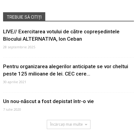
TREBUIE SĂ CITIȚI
LIVE// Exercitarea votului de către copreședintele
Blocului ALTERNATIVA, Ion Ceban
28 septembrie 2025
Pentru organizarea alegerilor anticipate se vor cheltui
peste 125 milioane de lei. CEC cere...
30 aprilie 2021
Un nou-născut a fost depistat într-o vie
7 iulie 2020
Încărcați mai multe