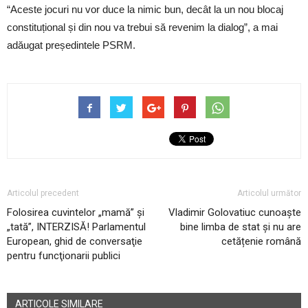
“Aceste jocuri nu vor duce la nimic bun, decât la un nou blocaj
constituțional și din nou va trebui să revenim la dialog”, a mai
adăugat președintele PSRM.
Articolul precedent
Articolul următor
Folosirea cuvintelor „mamă” şi
Vladimir Golovatiuc cunoaște
„tată”, INTERZISĂ! Parlamentul
bine limba de stat și nu are
European, ghid de conversaţie
cetățenie română
pentru funcţionarii publici
ARTICOLE SIMILARE