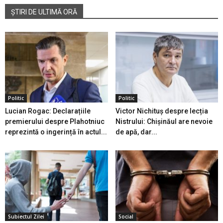
ȘTIRI DE ULTIMĂ ORĂ
Politic
Politic
Lucian Rogac: Declarațiile
Victor Nichituș despre lecția
premierului despre Plahotniuc
Nistrului: Chișinăul are nevoie
reprezintă o ingerință în actul...
de apă, dar...
Subiectul Zilei
Social