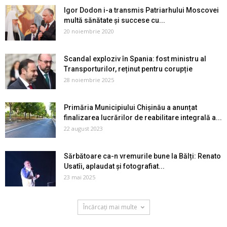
Igor Dodon i-a transmis Patriarhului Moscovei
multă sănătate și succese cu...
20 noiembrie 2020
Scandal exploziv în Spania: fost ministru al
Transporturilor, reținut pentru corupție
28 noiembrie 2025
Primăria Municipiului Chișinău a anunțat
finalizarea lucrărilor de reabilitare integrală a...
22 august 2023
Sărbătoare ca-n vremurile bune la Bălți: Renato
Usatîi, aplaudat și fotografiat...
23 mai 2025
Încărcați mai multe