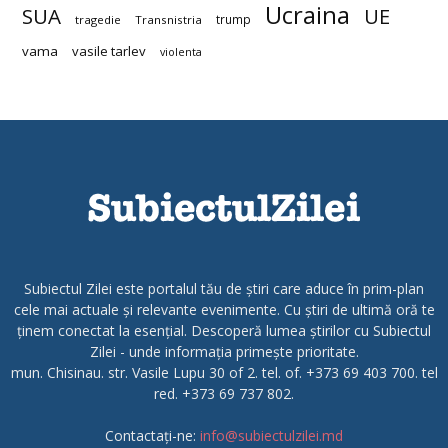
Ucraina
SUA
UE
trump
tragedie
Transnistria
vama
vasile tarlev
violenta
Subiectul Zilei este portalul tău de știri care aduce în prim-plan
cele mai actuale și relevante evenimente. Cu știri de ultimă oră te
ținem conectat la esențial. Descoperă lumea știrilor cu Subiectul
Zilei - unde informația primește prioritate.
mun. Chisinau. str. Vasile Lupu 30 of 2. tel. of. +373 69 403 700. tel
red. +373 69 737 802.
Contactați-ne:
info@subiectulzilei.md