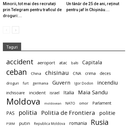
Minorii, tot mai des recrutați
Un tânăr de 25 de ani, reținut
prin Telegram pentru traficul de
pentru jaf în Chișinău....
droguri:...
Taguri
accident
Capitala
aeroport
atac
balti
ceban
chisinau
deces
CNA
crima
China
Guvern
incendiu
droguri
furt
germania
Igor Dodon
Maia Sandu
Italia
incident
inchisoare
israel
Moldova
Parlament
NATO
omor
moldovean
politia
Politia de Frontiera
politie
PAS
Rusia
romania
putin
Republica Moldova
PSRM