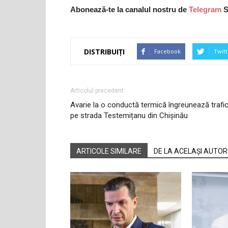
Abonează-te la canalul nostru de
Telegram
S
DISTRIBUIȚI
Facebook
Twitt
Articolul precedent
Avarie la o conductă termică îngreunează trafic
pe strada Testemițanu din Chișinău
ARTICOLE SIMILARE
DE LA ACELAȘI AUTOR