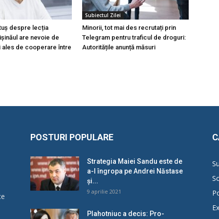
Subiectul Zilei
tuș despre lecția
Minorii, tot mai des recrutați prin
hișinăul are nevoie de
Telegram pentru traficul de droguri:
i ales de cooperare între
Autoritățile anunță măsuri
POSTURI POPULARE
C
Strategia Maiei Sandu este de
Su
a-l îngropa pe Andrei Năstase
So
și...
9 aprilie 2021
Po
ce
Ex
Plahotniuc a decis: Pro-