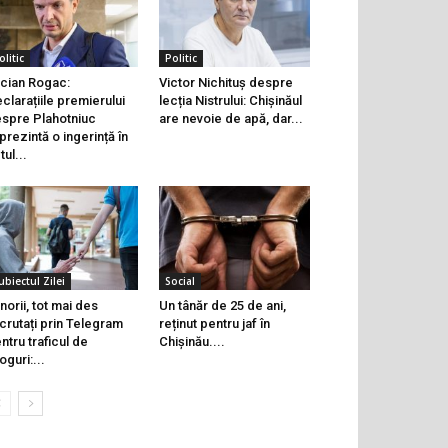
olitic
Politic
cian Rogac:
Victor Nichituș despre
clarațiile premierului
lecția Nistrului: Chișinăul
spre Plahotniuc
are nevoie de apă, dar...
prezintă o ingerință în
tul...
ubiectul Zilei
Social
norii, tot mai des
Un tânăr de 25 de ani,
crutați prin Telegram
reținut pentru jaf în
ntru traficul de
Chișinău....
oguri:...