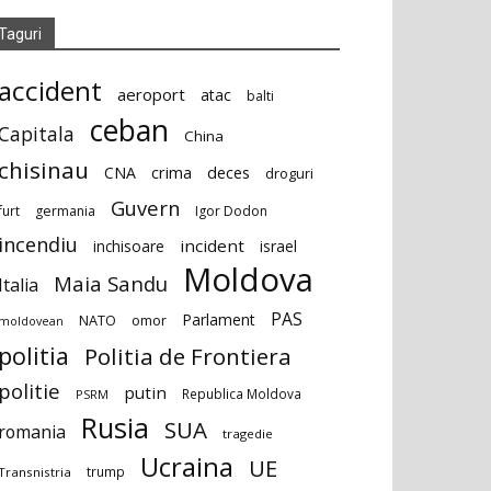
Taguri
accident
aeroport
atac
balti
ceban
Capitala
China
chisinau
deces
CNA
crima
droguri
Guvern
furt
germania
Igor Dodon
incendiu
incident
inchisoare
israel
Moldova
Maia Sandu
Italia
PAS
Parlament
NATO
omor
moldovean
politia
Politia de Frontiera
politie
putin
Republica Moldova
PSRM
Rusia
SUA
romania
tragedie
Ucraina
UE
trump
Transnistria