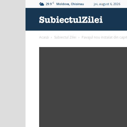
C
29.9
joi, august 6, 2026
Moldova, Chisinau
Subiectul
Acasă
Subiectul Zilei
Pavajul nou instalat din capi
Zilei