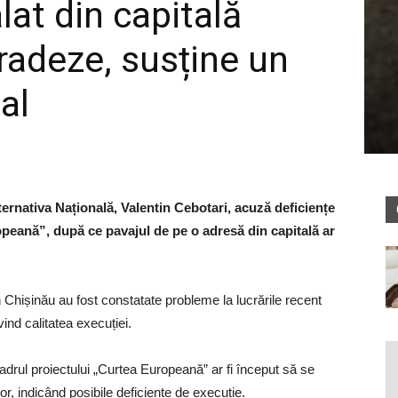
lat din capitală
radeze, susține un
al
ernativa Națională, Valentin Cebotari, acuză deficiențe
opeană”, după ce pavajul de pe o adresă din capitală ar
n Chișinău au fost constatate probleme la lucrările recent
ind calitatea execuției.
cadrul proiectului „Curtea Europeană” ar fi început să se
lor, indicând posibile deficiențe de execuție.