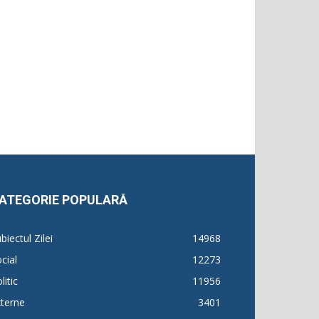
ATEGORIE POPULARĂ
biectul Zilei
14968
cial
12273
litic
11956
terne
3401