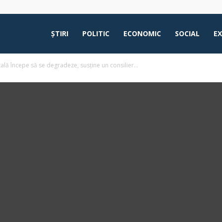
ŞTIRI
POLITIC
ECONOMIC
SOCIAL
E
tală începe să se degradeze, susține un consilier...