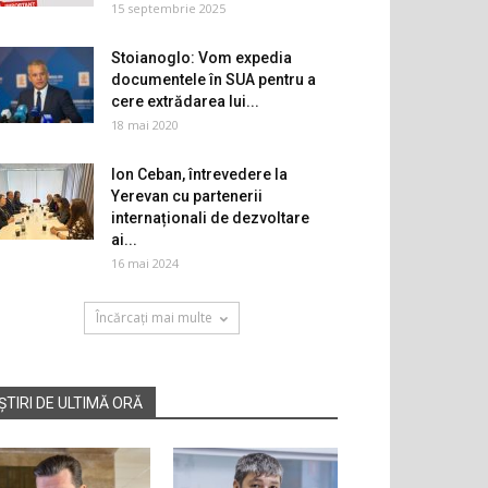
15 septembrie 2025
Stoianoglo: Vom expedia
documentele în SUA pentru a
cere extrădarea lui...
18 mai 2020
Ion Ceban, întrevedere la
Yerevan cu partenerii
internaționali de dezvoltare
ai...
16 mai 2024
Încărcați mai multe
ȘTIRI DE ULTIMĂ ORĂ