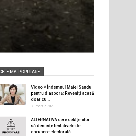
CELE MAI POPULARE
Video // Îndemnul Maiei Sandu
pentru diasporă: Reveniți acasă
doar cu...
31 martie 2020
ALTERNATIVA cere cetățenilor
să denunțe tentativele de
corupere electorală