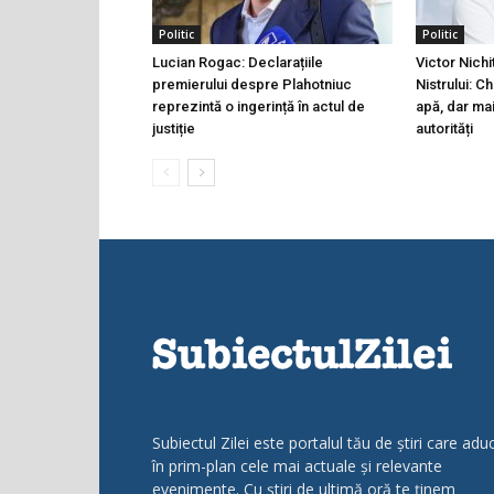
Politic
Politic
Lucian Rogac: Declarațiile
Victor Nichi
premierului despre Plahotniuc
Nistrului: C
reprezintă o ingerință în actul de
apă, dar ma
justiție
autorități
Subiectul Zilei este portalul tău de știri care adu
în prim-plan cele mai actuale și relevante
evenimente. Cu știri de ultimă oră te ținem