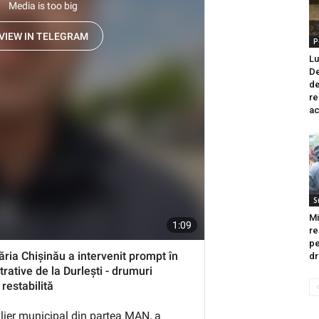
P
Lu
De
de
re
ac
S
Mi
re
pe
dr