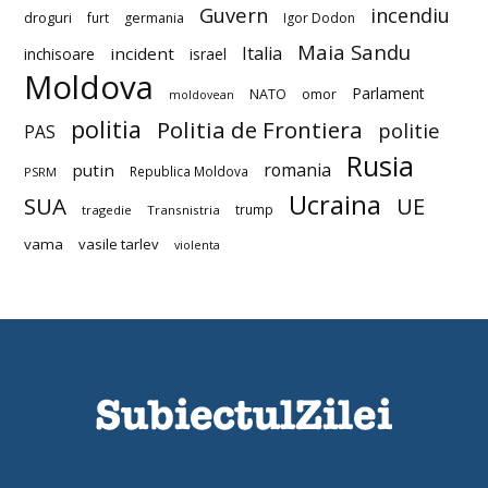
Guvern
incendiu
droguri
furt
germania
Igor Dodon
Maia Sandu
Italia
incident
inchisoare
israel
Moldova
Parlament
NATO
omor
moldovean
politia
Politia de Frontiera
politie
PAS
Rusia
romania
putin
Republica Moldova
PSRM
Ucraina
SUA
UE
trump
tragedie
Transnistria
vama
vasile tarlev
violenta