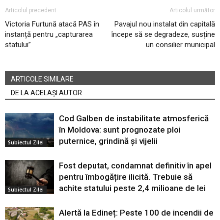
Articolul precedent
Articolul următor
Victoria Furtună atacă PAS în
Pavajul nou instalat din capitală
instanță pentru „capturarea
începe să se degradeze, susține
statului”
un consilier municipal
ARTICOLE SIMILARE
DE LA ACELAȘI AUTOR
Cod Galben de instabilitate atmosferică
în Moldova: sunt prognozate ploi
puternice, grindină și vijelii
Subiectul Zilei
Fost deputat, condamnat definitiv în apel
pentru îmbogățire ilicită. Trebuie să
achite statului peste 2,4 milioane de lei
Subiectul Zilei
Alertă la Edineț: Peste 100 de incendii de