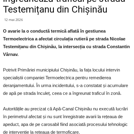
Testemițanu din Chișinău
12 mai 2026
O avarie la o conductă termică aflată în gestiunea
Termoelectrica a afectat circulația rutieră pe strada Nicolae
Testemițanu din Chișinău, la intersecția cu strada Constantin
Vârnav.
Potrivit Primăriei municipiului Chișinău, la fața locului intervin
specialiștii companiei Termoelectrica pentru remedierea
deranjamentului. În urma incidentului, s-a constatat și acumulare
de apă pe strada Inculeț, ceea ce a îngreunat traficul în zonă.
Autoritățile au precizat că Apă-Canal Chișinău nu execută lucrări
în perimetrul afectat și nu sunt înregistrate avarii la rețeaua de
apeduct, apa de pe carosabil fiind asociată procesului tehnologic
de intervenție la rețeaua de termoficare.