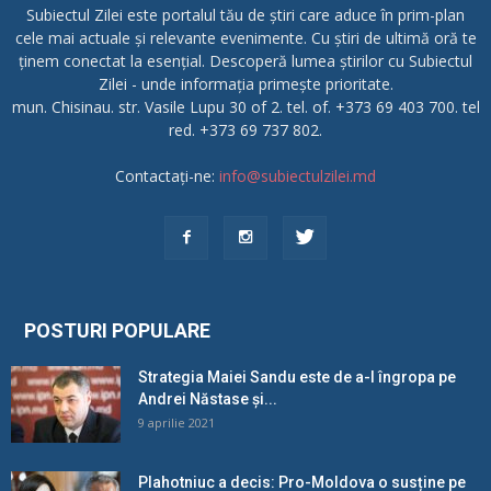
Subiectul Zilei este portalul tău de știri care aduce în prim-plan
cele mai actuale și relevante evenimente. Cu știri de ultimă oră te
ținem conectat la esențial. Descoperă lumea știrilor cu Subiectul
Zilei - unde informația primește prioritate.
mun. Chisinau. str. Vasile Lupu 30 of 2. tel. of. +373 69 403 700. tel
red. +373 69 737 802.
Contactați-ne:
info@subiectulzilei.md
POSTURI POPULARE
Strategia Maiei Sandu este de a-l îngropa pe
Andrei Năstase și...
9 aprilie 2021
Plahotniuc a decis: Pro-Moldova o susține pe