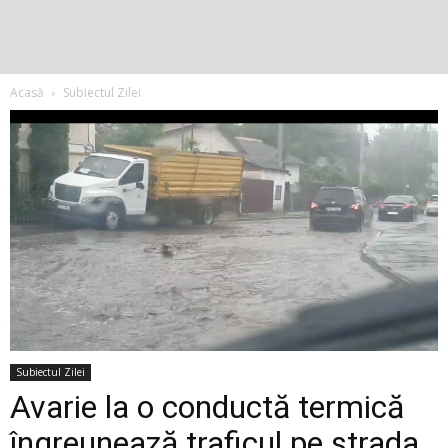
Acasă
Subiectul Zilei
Subiectul Zilei
Avarie la o conductă termică
îngreunează traficul pe strada