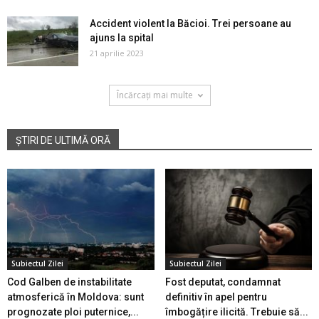
Accident violent la Băcioi. Trei persoane au
ajuns la spital
21 aprilie 2023
Încărcați mai multe
ȘTIRI DE ULTIMĂ ORĂ
Subiectul Zilei
Subiectul Zilei
Cod Galben de instabilitate
Fost deputat, condamnat
atmosferică în Moldova: sunt
definitiv în apel pentru
prognozate ploi puternice,...
îmbogățire ilicită. Trebuie să...