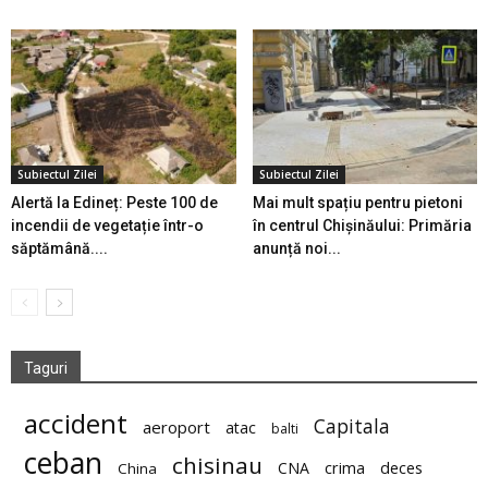
Subiectul Zilei
Subiectul Zilei
Alertă la Edineț: Peste 100 de
Mai mult spațiu pentru pietoni
incendii de vegetație într-o
în centrul Chișinăului: Primăria
săptămână....
anunță noi...
Taguri
accident
Capitala
aeroport
atac
balti
ceban
chisinau
deces
CNA
crima
China