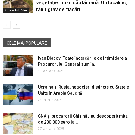
vegetație într-o săptămână. Un localnic,
rănit grav de flăcări
Subiectul Zilei
CELE MAI POPULARE
Ivan Diacov: Toate încercările de intimidare a
Procurorului General sunt în...
11 ianuarie 2021
Ucraina și Rusia, negocieri distincte cu Statele
Unite în Arabia Saudită
24 martie 2025
CNA și procurorii Chișinău au descoperit mita
de 200.000 euro la...
27 ianuarie 2025