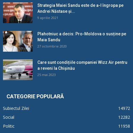
Strategia Maiei Sandu este de a-l îngropa pe
Andrei Năstase și...
9 aprilie 2021
Plahotniuc a decis: Pro-Moldova o susține pe
Maia Sandu
27 octombrie 2020
Care sunt condițiile companiei Wizz Air pentru
a reveni la Chișinău
25 mai 2023
CATEGORIE POPULARĂ
Subiectul Zilei
14972
Social
12282
Politic
11958