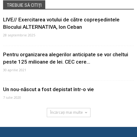
TREBUIE SĂ CITIȚI
LIVE// Exercitarea votului de către copreședintele
Blocului ALTERNATIVA, Ion Ceban
28 septembrie 2025
Pentru organizarea alegerilor anticipate se vor cheltui
peste 125 milioane de lei. CEC cere...
30 aprilie 2021
Un nou-născut a fost depistat într-o vie
7 iulie 2020
Încărcați mai multe