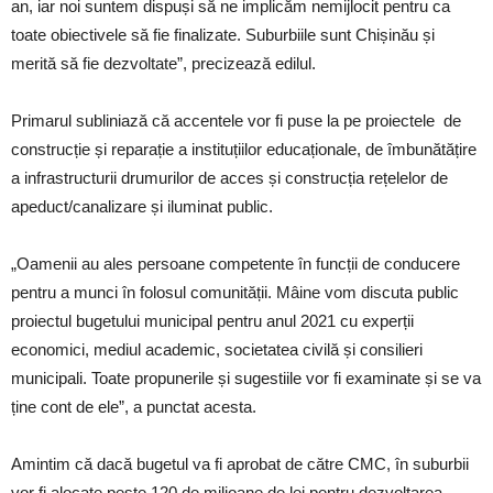
an, iar noi suntem dispuși să ne implicăm nemijlocit pentru ca
toate obiectivele să fie finalizate. Suburbiile sunt Chișinău și
merită să fie dezvoltate”, precizează edilul.
Primarul subliniază că accentele vor fi puse la pe proiectele de
construcție și reparație a instituțiilor educaționale, de îmbunătățire
a infrastructurii drumurilor de acces și construcția rețelelor de
apeduct/canalizare și iluminat public.
„Oamenii au ales persoane competente în funcții de conducere
pentru a munci în folosul comunității. Mâine vom discuta public
proiectul bugetului municipal pentru anul 2021 cu experții
economici, mediul academic, societatea civilă și consilieri
municipali. Toate propunerile și sugestiile vor fi examinate și se va
ține cont de ele”, a punctat acesta.
Amintim că dacă bugetul va fi aprobat de către CMC, în suburbii
vor fi alocate peste 120 de milioane de lei pentru dezvoltarea