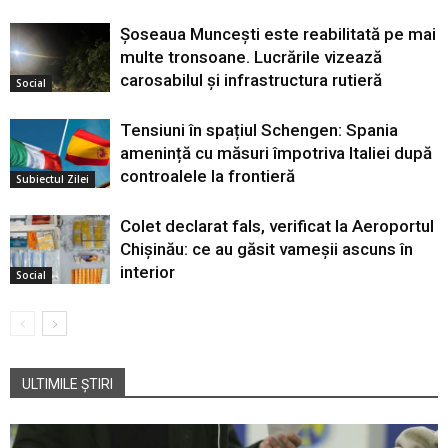
Șoseaua Muncești este reabilitată pe mai
multe tronsoane. Lucrările vizează
carosabilul și infrastructura rutieră
Social
Tensiuni în spațiul Schengen: Spania
amenință cu măsuri împotriva Italiei după
controalele la frontieră
Subiectul Zilei
Colet declarat fals, verificat la Aeroportul
Chișinău: ce au găsit vameșii ascuns în
interior
Social
ULTIMILE ȘTIRI