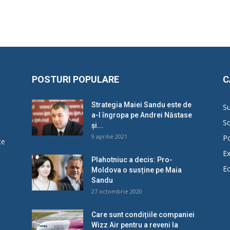
POSTURI POPULARE
C
Strategia Maiei Sandu este de
Su
a-l îngropa pe Andrei Năstase
So
și...
9 aprilie 2021
Po
ce
Ex
Plahotniuc a decis: Pro-
E
Moldova o susține pe Maia
u
Sandu
27 octombrie 2020
Care sunt condițiile companiei
Wizz Air pentru a reveni la