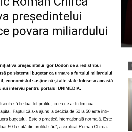
ic Roman Chirca
iva președintelui
e povara miliardului
țiativa președintelui Igor Dodon de a redistribui
să pe sistemul bugetar ca urmare a furtului miliardului
ât, economistul susține că și alte state folosesc această
 unui interviu pentru portalul UNIMEDIA.
iscuta să fie luat tot profitul, ceea ce ar fi diminuat
pital. Faptul că s-a ajuns la decizia de 50 la 50 este într-
ra bugetului. Este o practică internațională normală. Este
oar 50 la sută din profitul său”, a explicat Roman Chirca.