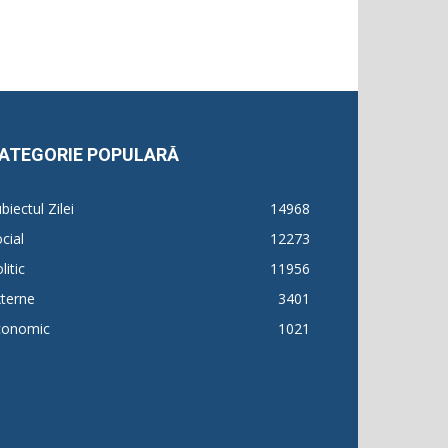
ATEGORIE POPULARĂ
biectul Zilei
14968
cial
12273
litic
11956
terne
3401
conomic
1021