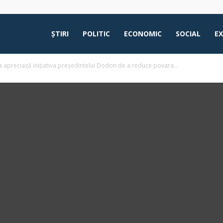
ŞTIRI
POLITIC
ECONOMIC
SOCIAL
E
apreciază inițiativa președintelui Dodon de a reduce povara...