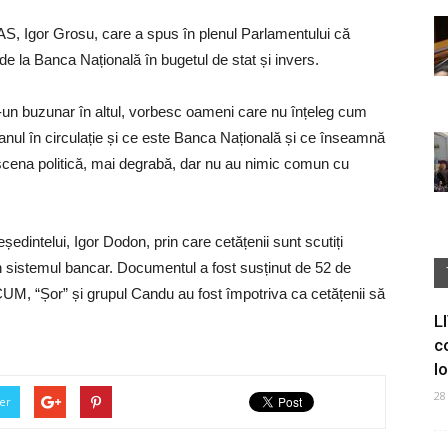
PAS, Igor Grosu, care a spus în plenul Parlamentului că
e la Banca Națională în bugetul de stat și invers.
-un buzunar în altul, vorbesc oameni care nu înțeleg cum
nul în circulație și ce este Banca Națională și ce înseamnă
e scena politică, mai degrabă, dar nu au nimic comun cu
reședintelui, Igor Dodon, prin care cetățenii sunt scutiți
 din sistemul bancar. Documentul a fost susținut de 52 de
ACUM, “Șor” și grupul Candu au fost împotriva ca cetățenii să
L
c
I
28
er