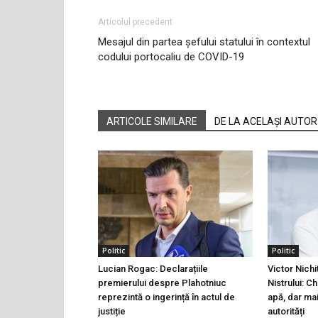
Articolul precedent
Mesajul din partea șefului statului în contextul
codului portocaliu de COVID-19
ARTICOLE SIMILARE
DE LA ACELAȘI AUTOR
Politic
Politic
Lucian Rogac: Declarațiile
Victor Nichi
premierului despre Plahotniuc
Nistrului: C
reprezintă o ingerință în actul de
apă, dar ma
justiție
autorități