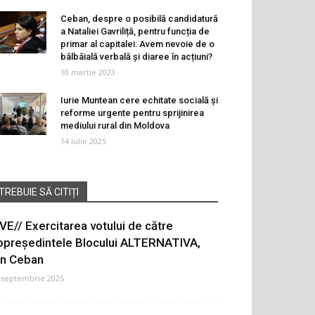
Ceban, despre o posibilă candidatură
a Nataliei Gavriliță, pentru funcția de
primar al capitalei: Avem nevoie de o
bâlbâială verbală și diaree în acțiuni?
10 martie 2023
Iurie Muntean cere echitate socială și
reforme urgente pentru sprijinirea
mediului rural din Moldova
14 iulie 2025
TREBUIE SĂ CITIȚI
IVE// Exercitarea votului de către
opreședintele Blocului ALTERNATIVA,
on Ceban
 septembrie 2025