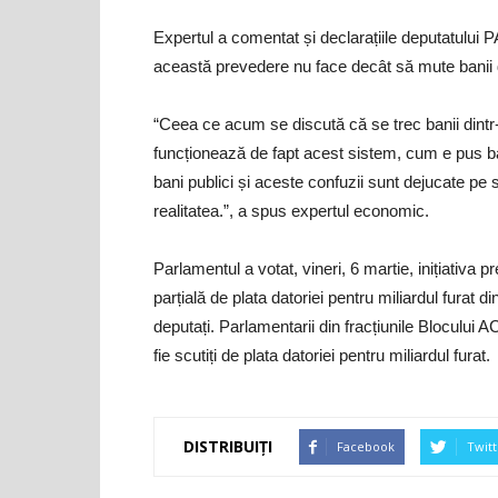
Expertul a comentat și declarațiile deputatului 
această prevedere nu face decât să mute banii d
“Ceea ce acum se discută că se trec banii dintr
funcționează de fapt acest sistem, cum e pus ba
bani publici și aceste confuzii sunt dejucate p
realitatea.”, a spus expertul economic.
Parlamentul a votat, vineri, 6 martie, inițiativa p
parțială de plata datoriei pentru miliardul furat
deputați. Parlamentarii din fracțiunile Blocului 
fie scutiți de plata datoriei pentru miliardul furat.
DISTRIBUIȚI
Facebook
Twitt