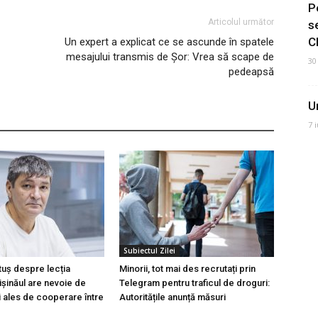
P
Articolul următor
s
C
Un expert a explicat ce se ascunde în spatele
mesajului transmis de Șor: Vrea să scape de
30
pedeapsă
U
7 
Subiectul Zilei
tuș despre lecția
Minorii, tot mai des recrutați prin
hișinăul are nevoie de
Telegram pentru traficul de droguri:
i ales de cooperare între
Autoritățile anunță măsuri