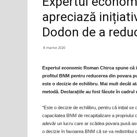
Expertul econom
apreciază inițiat
Dodon de a reduc
8 martie 2020
Expertul economic Roman Chirca spune că ini
profitul BNM pentru reducerea din povara pu
este o decizie de echilibru. Mai mult decât at
metodă. Declarațiile au fost făcute în cadrul
“Este o decizie de echilibru, pentru că inițial se d
capacitatea BNM de recapitalizare a propriului ca
adevăr un lucru care ar scădea povara pusă asup
o decizie în favoarea BNM că se va redistribui d