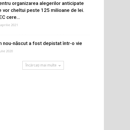
entru organizarea alegerilor anticipate
e vor cheltui peste 125 milioane de lei.
EC cere...
 aprilie 2021
n nou-născut a fost depistat într-o vie
iulie 2020
Încărcați mai multe