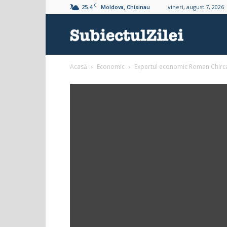
C
25.4
vineri, august 7, 2026
Moldova, Chisinau
Subiectul
Acasă
Economic
Expertul economic Roman Chirca 
Zilei