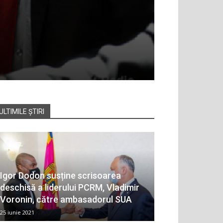
ULTIMILE ȘTIRI
Igor Dodon susține scrisoarea
deschisă a liderului PCRM, Vladimir
Voronin, către ambasadorul SUA
25 iunie 2021