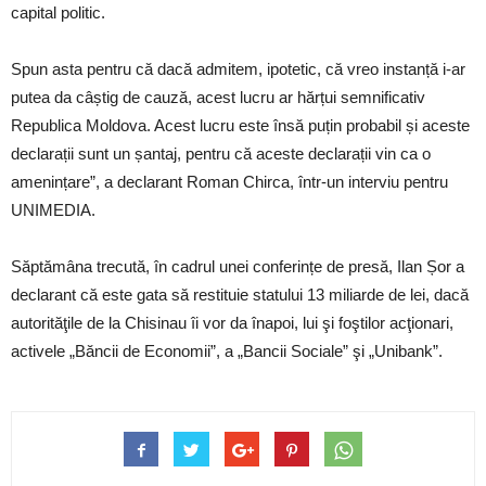
capital politic.
Spun asta pentru că dacă admitem, ipotetic, că vreo instanță i-ar
putea da câștig de cauză, acest lucru ar hărțui semnificativ
Republica Moldova. Acest lucru este însă puțin probabil și aceste
declarații sunt un șantaj, pentru că aceste declarații vin ca o
amenințare”, a declarant Roman Chirca, într-un interviu pentru
UNIMEDIA.
Săptămâna trecută, în cadrul unei conferințe de presă, Ilan Șor a
declarant că este gata să restituie statului 13 miliarde de lei, dacă
autorităţile de la Chisinau îi vor da înapoi, lui şi foştilor acţionari,
activele „Băncii de Economii”, a „Bancii Sociale” şi „Unibank”.