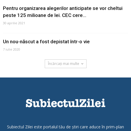
Pentru organizarea alegerilor anticipate se vor cheltui
peste 125 milioane de lei. CEC cere...
30 aprilie 2021
Un nou-născut a fost depistat într-o vie
7 iulie 2020
Încărcați mai multe
Subiectul Zilei este portalul tău de știri care aduce în prim-plan