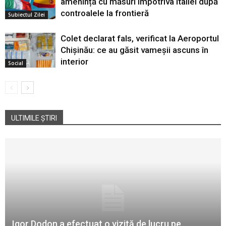
amenință cu măsuri împotriva Italiei după
controalele la frontieră
Subiectul Zilei
Colet declarat fals, verificat la Aeroportul
Chișinău: ce au găsit vameșii ascuns în
interior
Social
ULTIMILE ȘTIRI
Igor Dodon a efectuat o vizită de lucru pe