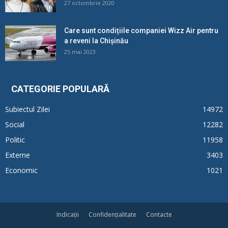
27 octombrie 2020
Care sunt condițiile companiei Wizz Air pentru
a reveni la Chișinău
25 mai 2023
CATEGORIE POPULARĂ
Subiectul Zilei
14972
Social
12282
Politic
11958
Externe
3403
Economic
1021
Indicații
Confidențialitate
Contacte