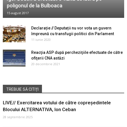
poligonul de la Bulboaca
15 august 2017
Declarație // Deputații nu vor vota un guvern
împreună cu transfugii politici din Parlament
11 iunie 2020
Reacţia ASP după percheziţiile efectuate de către
ofiţerii CNA astăzi
20 decembrie 2021
TREBUIE SĂ CITIȚI
LIVE// Exercitarea votului de către copreședintele
Blocului ALTERNATIVA, Ion Ceban
28 septembrie 2025