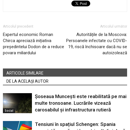
Articolul precedent
Articolul următor
Expertul economic Roman
Autoritățile de la Moscova:
Chirca apreciază inițiativa
Persoanele infectate cu COVID-
președintelui Dodon de a reduce
19, riscă închisoare dacă nu se
povara miliardului
autoizolează
ARTICOLE SIMILARE
DE LA ACELAȘI AUTOR
Șoseaua Muncești este reabilitată pe mai
multe tronsoane. Lucrările vizează
carosabilul și infrastructura rutieră
Social
Tensiuni în spațiul Schengen: Spania