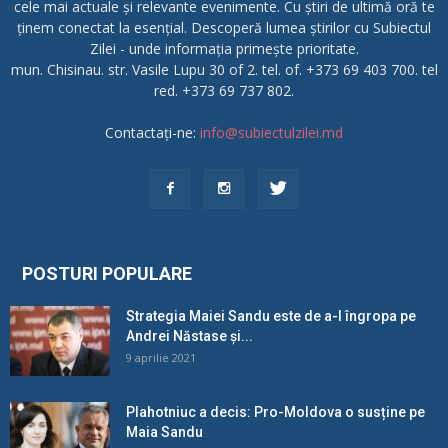
cele mai actuale și relevante evenimente. Cu știri de ultimă oră te
ținem conectat la esențial. Descoperă lumea știrilor cu Subiectul
Zilei - unde informația primește prioritate.
mun. Chisinau. str. Vasile Lupu 30 of 2. tel. of. +373 69 403 700. tel
red. +373 69 737 802.
Contactați-ne:
info@subiectulzilei.md
POSTURI POPULARE
Strategia Maiei Sandu este de a-l îngropa pe
Andrei Năstase și...
9 aprilie 2021
Plahotniuc a decis: Pro-Moldova o susține pe
Maia Sandu