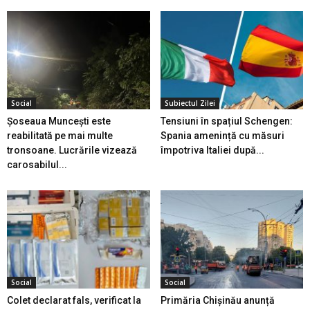
Social
Subiectul Zilei
Șoseaua Muncești este
Tensiuni în spațiul Schengen:
reabilitată pe mai multe
Spania amenință cu măsuri
tronsoane. Lucrările vizează
împotriva Italiei după...
carosabilul...
Social
Social
Colet declarat fals, verificat la
Primăria Chișinău anunță