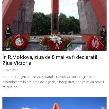
Social
În R.Moldova, ziua de 8 mai va fi declarată
Ziua Victoriei
6 iunie 2023
Deputații Eugen Sinchevici și Natalia Davidovici au înregistrat un
amendament la proiectul de lege deja înregistrat, prin care vor stabili
că ziua de...