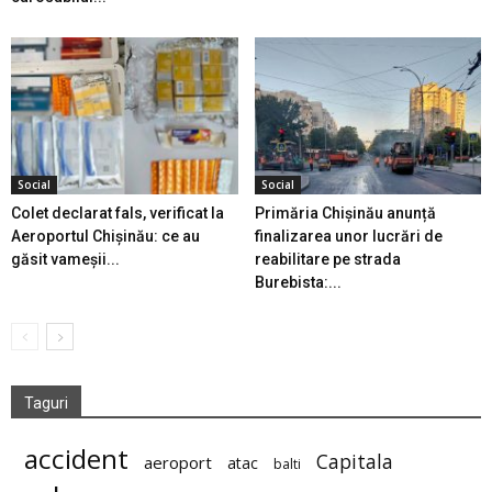
Social
Social
Colet declarat fals, verificat la
Primăria Chișinău anunță
Aeroportul Chișinău: ce au
finalizarea unor lucrări de
găsit vameșii...
reabilitare pe strada
Burebista:...
Taguri
accident
Capitala
aeroport
atac
balti