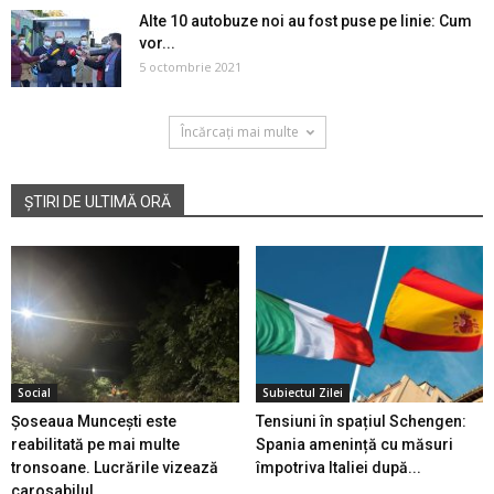
Alte 10 autobuze noi au fost puse pe linie: Cum
vor...
5 octombrie 2021
Încărcați mai multe
ȘTIRI DE ULTIMĂ ORĂ
Social
Subiectul Zilei
Șoseaua Muncești este
Tensiuni în spațiul Schengen:
reabilitată pe mai multe
Spania amenință cu măsuri
tronsoane. Lucrările vizează
împotriva Italiei după...
carosabilul...