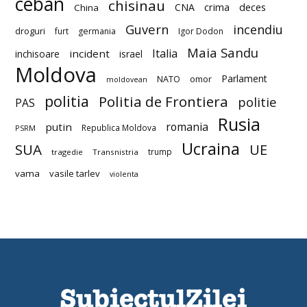
ceban
chisinau
deces
CNA
crima
China
Guvern
incendiu
droguri
furt
germania
Igor Dodon
Maia Sandu
Italia
incident
inchisoare
israel
Moldova
Parlament
NATO
omor
moldovean
politia
Politia de Frontiera
politie
PAS
Rusia
romania
putin
Republica Moldova
PSRM
Ucraina
SUA
UE
trump
tragedie
Transnistria
vama
vasile tarlev
violenta