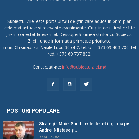
Subiectul Zilei este portalul tău de știri care aduce în prim-plan
cele mai actuale și relevante evenimente. Cu știri de ultimă oră te
ținem conectat la esențial. Descoperă lumea știrilor cu Subiectul
Zilei - unde informația primește prioritate.
mun. Chisinau. str. Vasile Lupu 30 of 2. tel. of. +373 69 403 700. tel
red. +373 69 737 802.
Contactați-ne:
info@subiectulzilei.md
POSTURI POPULARE
Strategia Maiei Sandu este de a-l îngropa pe
Andrei Năstase și...
9 aprilie 2021