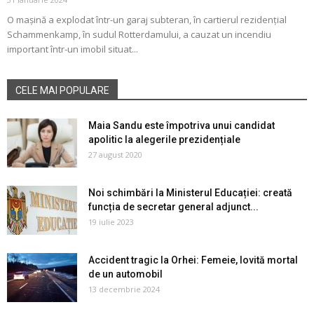
O maşină a explodat într-un garaj subteran, în cartierul rezidenţial
Schammenkamp, în sudul Rotterdamului, a cauzat un incendiu
important într-un imobil situat...
CELE MAI POPULARE
Maia Sandu este împotriva unui candidat
apolitic la alegerile prezidențiale
27 august 2020
Noi schimbări la Ministerul Educației: creată
funcția de secretar general adjunct...
19 iulie 2023
Accident tragic la Orhei: Femeie, lovită mortal
de un automobil
13 decembrie 2024