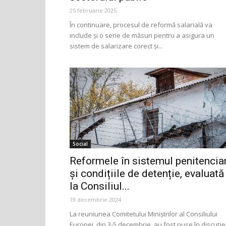
25 februarie 2025
În continuare, procesul de reformă salarială va
include și o serie de măsuri pentru a asigura un
sistem de salarizare corect și...
Social
Reformele în sistemul penitencia
și condițiile de detenție, evaluată
la Consiliul...
19 decembrie 2024
La reuniunea Comitetului Miniștrilor al Consiliului
Europei, din 3-5 decembrie, au fost puse în discuție