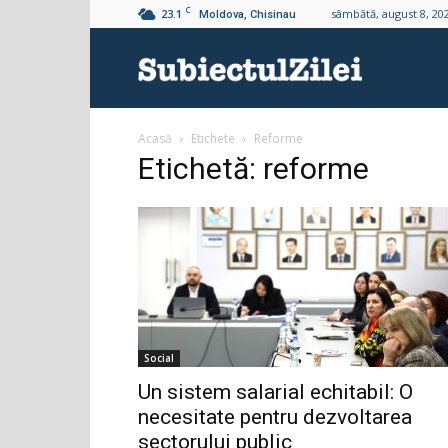
C
23.1
sâmbătă, august 8, 20
Moldova, Chisinau
Subiectul
Acasă
Etichete
Reforme
Zilei
Etichetă: reforme
Social
Un sistem salarial echitabil: O
necesitate pentru dezvoltarea
sectorului public