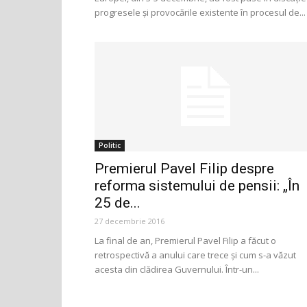
progresele și provocările existente în procesul de...
Politic
Premierul Pavel Filip despre
reforma sistemului de pensii: „În
25 de...
27 decembrie 2016
La final de an, Premierul Pavel Filip a făcut o
retrospectivă a anului care trece şi cum s-a văzut
acesta din clădirea Guvernului. Într-un...