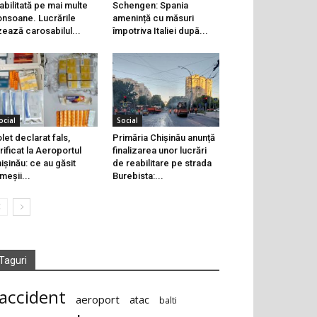
abilitată pe mai multe
Schengen: Spania
onsoane. Lucrările
amenință cu măsuri
zează carosabilul...
împotriva Italiei după...
ocial
Social
let declarat fals,
Primăria Chișinău anunță
rificat la Aeroportul
finalizarea unor lucrări
ișinău: ce au găsit
de reabilitare pe strada
meșii...
Burebista:...
Taguri
accident
aeroport
atac
balti