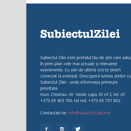
Subiectul Zilei este portalul tău de știri care adu
în prim-plan cele mai actuale și relevante
evenimente. Cu știri de ultimă oră te ținem
conectat la esențial. Descoperă lumea știrilor c
Subiectul Zilei - unde informația primește
prioritate.
mun. Chisinau. str. Vasile Lupu 30 of 2. tel. of.
+373 69 403 700. tel red. +373 69 737 802.
Contactați-ne:
info@subiectulzilei.md