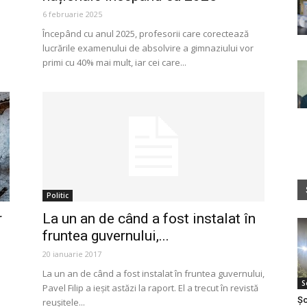
6 februarie 2025
Începând cu anul 2025, profesorii care corectează
lucrările examenului de absolvire a gimnaziului vor
primi cu 40% mai mult, iar cei care...
Politic
r
La un an de când a fost instalat în
fruntea guvernului,...
20 ianuarie 2017
La un an de când a fost instalat în fruntea guvernului,
S
Pavel Filip a ieșit astăzi la raport. El a trecut în revistă
Șo
reușitele...