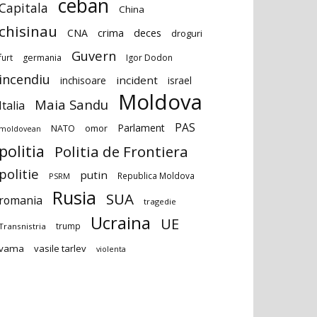
ceban
Capitala
China
chisinau
deces
CNA
crima
droguri
Guvern
furt
germania
Igor Dodon
incendiu
incident
inchisoare
israel
Moldova
Maia Sandu
Italia
PAS
Parlament
NATO
omor
moldovean
politia
Politia de Frontiera
politie
putin
Republica Moldova
PSRM
Rusia
SUA
romania
tragedie
Ucraina
UE
trump
Transnistria
vama
vasile tarlev
violenta