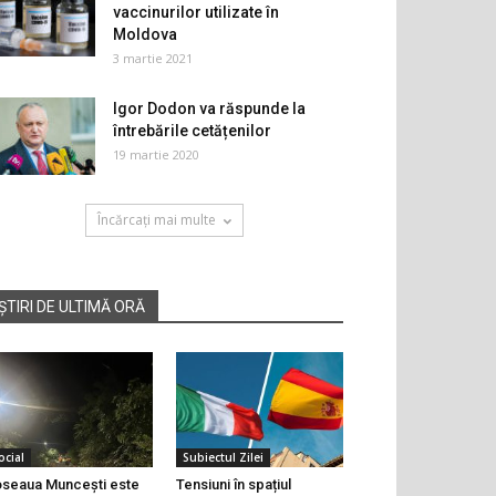
vaccinurilor utilizate în
Moldova
3 martie 2021
Igor Dodon va răspunde la
întrebările cetățenilor
19 martie 2020
Încărcați mai multe
ȘTIRI DE ULTIMĂ ORĂ
ocial
Subiectul Zilei
seaua Muncești este
Tensiuni în spațiul