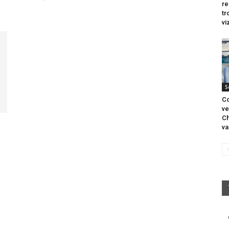
re
tr
vi
S
Co
ve
Ch
va