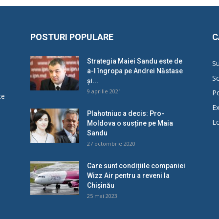
POSTURI POPULARE
C
Strategia Maiei Sandu este de
Su
a-l îngropa pe Andrei Năstase
So
și...
9 aprilie 2021
Po
ce
Ex
Plahotniuc a decis: Pro-
E
Moldova o susține pe Maia
u
Sandu
27 octombrie 2020
Care sunt condițiile companiei
Wizz Air pentru a reveni la
Chișinău
25 mai 2023