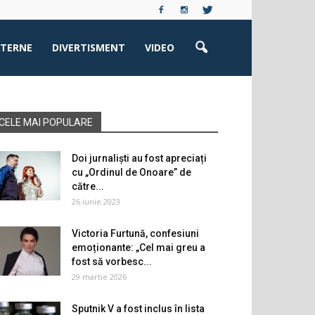
XTERNE
DIVERTISMENT
VIDEO
CELE MAI POPULARE
Doi jurnaliști au fost apreciați
cu „Ordinul de Onoare” de
către...
26 iunie 2023
Victoria Furtună, confesiuni
emoționante: „Cel mai greu a
fost să vorbesc...
29 martie 2026
Sputnik V a fost inclus în lista