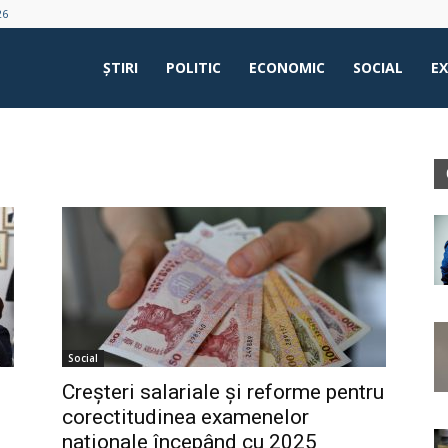
26
ŞTIRI
POLITIC
ECONOMIC
SOCIAL
E
Social
Creșteri salariale și reforme pentru
corectitudinea examenelor
naționale începând cu 2025