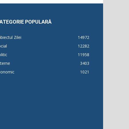
ATEGORIE POPULARĂ
biectul Zilei
14972
cial
12282
litic
11958
terne
3403
conomic
1021