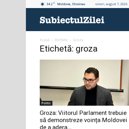
C
34.2
vineri, august 7, 2026
Moldova, Chisinau
Subiectul
Acasă
Etichete
Groza
Zilei
Etichetă: groza
Politic
Groza: Viitorul Parlament trebuie
să demonstreze voința Moldovei
de a adera...