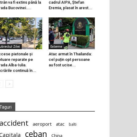
trân va fi extins până la
cadrul AIPA, Ștefan
rada Bucovinei....
Eremia, plasat în arest...
ubiectul Zilei
Externe
cese pietonale și
Atac armat în Thailanda:
otuare reparate pe
cel puțin opt persoane
rada Alba-Iulia.
au fost ucise...
crările continuă în...
Taguri
accident
aeroport
atac
balti
ceban
Capitala
China