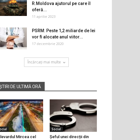
R.Moldova ajutorul pe care îl
oferă...
11 aprilie 2023
PSRM: Peste 1,2 miliarde de lei
vor fi alocate anul viitor...
17 decembrie 2020
Încărcați mai multe
ȘTIRI DE ULTIMĂ ORĂ
ocial
Social
levardul Mircea cel
Șeful unei direcții din