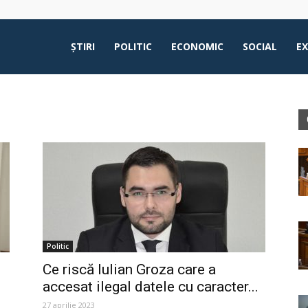
ŞTIRI
POLITIC
ECONOMIC
SOCIAL
E
Politic
Ce riscă Iulian Groza care a
accesat ilegal datele cu caracter...
27 aprilie 2023