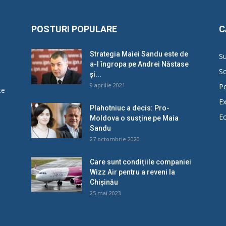
POSTURI POPULARE
C
Strategia Maiei Sandu este de
Su
a-l îngropa pe Andrei Năstase
So
și...
9 aprilie 2021
Po
ce
Ex
Plahotniuc a decis: Pro-
E
Moldova o susține pe Maia
u
Sandu
27 octombrie 2020
Care sunt condițiile companiei
Wizz Air pentru a reveni la
Chișinău
25 mai 2023