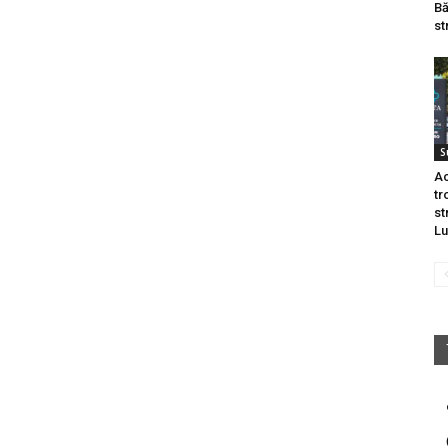
Bă
st
S
Ac
tr
st
Lu