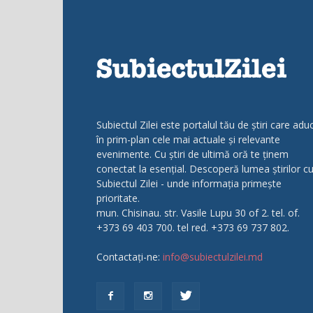
Subiectul Zilei este portalul tău de știri care adu
în prim-plan cele mai actuale și relevante
evenimente. Cu știri de ultimă oră te ținem
conectat la esențial. Descoperă lumea știrilor c
Subiectul Zilei - unde informația primește
prioritate.
mun. Chisinau. str. Vasile Lupu 30 of 2. tel. of.
+373 69 403 700. tel red. +373 69 737 802.
Contactați-ne:
info@subiectulzilei.md