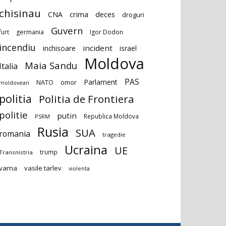
chisinau
deces
CNA
crima
droguri
Guvern
furt
germania
Igor Dodon
incendiu
incident
inchisoare
israel
Moldova
Maia Sandu
Italia
PAS
Parlament
NATO
omor
moldovean
politia
Politia de Frontiera
politie
putin
Republica Moldova
PSRM
Rusia
SUA
romania
tragedie
Ucraina
UE
trump
Transnistria
vama
vasile tarlev
violenta