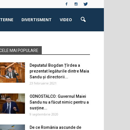
XTERNE
DIVERTISMENT
VIDEO
CELE MAI POPULARE
Deputatul Bogdan Țîrdea a
prezentat legăturile dintre Maia
Sandu și directorii...
23 februarie 2021
ODNOSTALCO: Guvernul Maiei
Sandu nu a făcut nimic pentru a
susține...
9 septembrie 2020
De ce România ascunde de