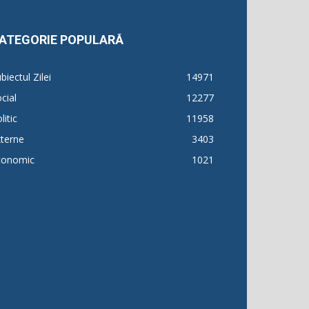
ATEGORIE POPULARĂ
biectul Zilei
14971
cial
12277
litic
11958
terne
3403
conomic
1021