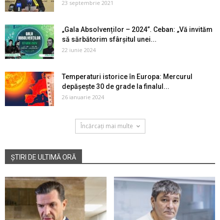
23 septembrie 2021
„Gala Absolvenților – 2024”. Ceban: „Vă invităm
să sărbătorim sfârșitul unei...
22 iunie 2024
Temperaturi istorice în Europa: Mercurul
depășește 30 de grade la finalul...
26 ianuarie 2024
Încărcați mai multe
ȘTIRI DE ULTIMĂ ORĂ