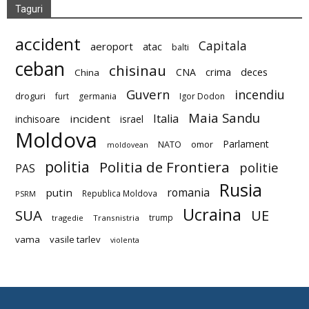
Taguri
accident
Capitala
aeroport
atac
balti
ceban
chisinau
deces
CNA
crima
China
Guvern
incendiu
droguri
furt
germania
Igor Dodon
Maia Sandu
Italia
incident
inchisoare
israel
Moldova
Parlament
NATO
omor
moldovean
politia
Politia de Frontiera
politie
PAS
Rusia
romania
putin
Republica Moldova
PSRM
Ucraina
SUA
UE
trump
tragedie
Transnistria
vama
vasile tarlev
violenta