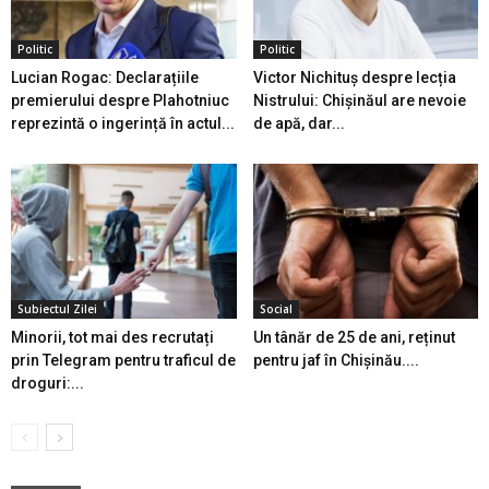
Politic
Politic
Lucian Rogac: Declarațiile
Victor Nichituș despre lecția
premierului despre Plahotniuc
Nistrului: Chișinăul are nevoie
reprezintă o ingerință în actul...
de apă, dar...
Subiectul Zilei
Social
Minorii, tot mai des recrutați
Un tânăr de 25 de ani, reținut
prin Telegram pentru traficul de
pentru jaf în Chișinău....
droguri:...