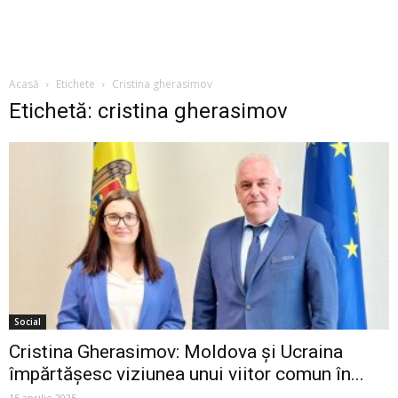
Acasă
Etichete
Cristina gherasimov
Etichetă: cristina gherasimov
Social
Cristina Gherasimov: Moldova și Ucraina
împărtășesc viziunea unui viitor comun în...
15 aprilie 2025