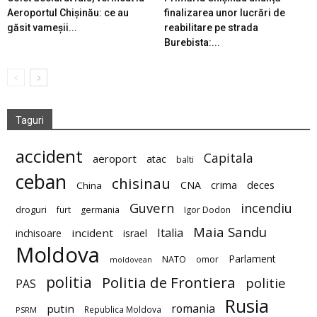
Aeroportul Chișinău: ce au
finalizarea unor lucrări de
găsit vameșii...
reabilitare pe strada
Burebista:...
Taguri
accident
Capitala
aeroport
atac
balti
ceban
chisinau
deces
CNA
crima
China
Guvern
incendiu
droguri
furt
germania
Igor Dodon
Maia Sandu
Italia
incident
inchisoare
israel
Moldova
Parlament
NATO
omor
moldovean
politia
Politia de Frontiera
politie
PAS
Rusia
romania
putin
Republica Moldova
PSRM