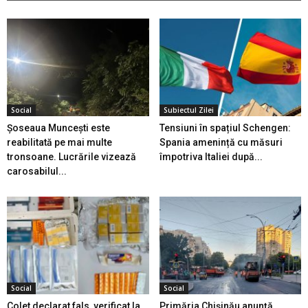
Social
Subiectul Zilei
Șoseaua Muncești este
Tensiuni în spațiul Schengen:
reabilitată pe mai multe
Spania amenință cu măsuri
tronsoane. Lucrările vizează
împotriva Italiei după...
carosabilul...
Social
Social
Colet declarat fals, verificat la
Primăria Chișinău anunță