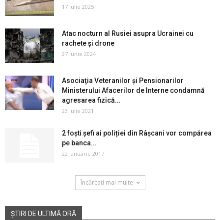
17 iulie 2025
Atac nocturn al Rusiei asupra Ucrainei cu
rachete și drone
27 iunie 2024
Asociaţia Veteranilor şi Pensionarilor
Ministerului Afacerilor de Interne condamnă
agresarea fizică...
23 iulie 2021
2 foști șefi ai poliției din Râșcani vor compărea
pe banca...
22 ianuarie 2017
Încărcați mai multe
ȘTIRI DE ULTIMĂ ORĂ