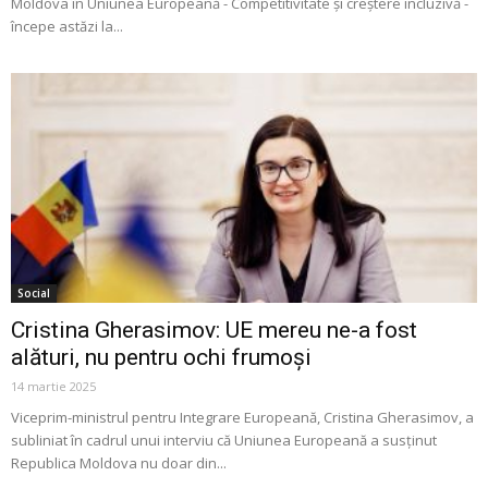
Moldova în Uniunea Europeană - Competitivitate și creștere incluzivă -
începe astăzi la...
Social
Cristina Gherasimov: UE mereu ne-a fost
alături, nu pentru ochi frumoși
14 martie 2025
Viceprim-ministrul pentru Integrare Europeană, Cristina Gherasimov, a
subliniat în cadrul unui interviu că Uniunea Europeană a susținut
Republica Moldova nu doar din...