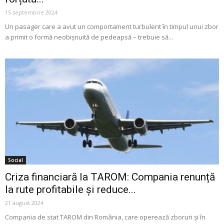
15 septembrie 2024
Un pasager care a avut un comportament turbulent în timpul unui zbor
a primit o formă neobișnuită de pedeapsă – trebuie să...
Social
Criza financiară la TAROM: Compania renunță
la rute profitabile și reduce...
21 august 2024
Compania de stat TAROM din România, care operează zboruri și în