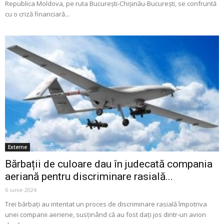
Republica Moldova, pe ruta București-Chișinău-București, se confruntă
cu o criză financiară...
Externe
Bărbații de culoare dau în judecată compania
aeriană pentru discriminare rasială...
6 iunie 2024
Trei bărbați au intentat un proces de discriminare rasială împotriva
unei companii aeriene, susținând că au fost dați jos dintr-un avion