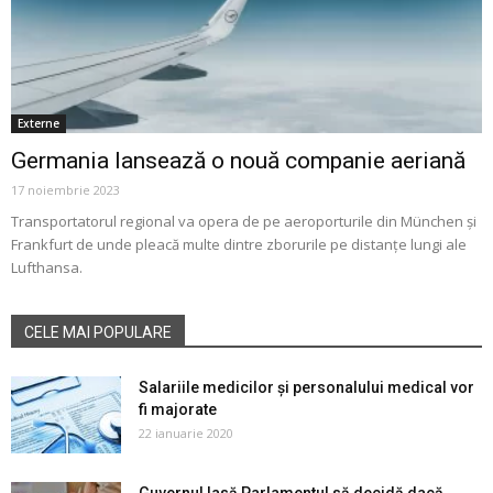
Externe
Germania lansează o nouă companie aeriană
17 noiembrie 2023
Transportatorul regional va opera de pe aeroporturile din München și
Frankfurt de unde pleacă multe dintre zborurile pe distanțe lungi ale
Lufthansa.
CELE MAI POPULARE
Salariile medicilor și personalului medical vor
fi majorate
22 ianuarie 2020
Guvernul lasă Parlamentul să decidă dacă