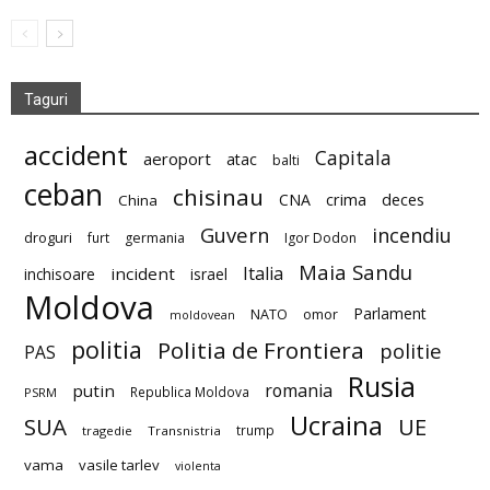
Taguri
accident
Capitala
aeroport
atac
balti
ceban
chisinau
deces
CNA
crima
China
Guvern
incendiu
droguri
furt
germania
Igor Dodon
Maia Sandu
Italia
incident
inchisoare
israel
Moldova
Parlament
NATO
omor
moldovean
politia
Politia de Frontiera
politie
PAS
Rusia
romania
putin
Republica Moldova
PSRM
Ucraina
SUA
UE
trump
tragedie
Transnistria
vama
vasile tarlev
violenta