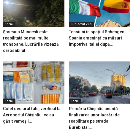
Social
Subiectul Zilei
Șoseaua Muncești este
Tensiuni în spațiul Schengen:
reabilitată pe mai multe
Spania amenință cu măsuri
tronsoane. Lucrările vizează
împotriva Italiei după...
carosabilul...
Social
Social
Colet declarat fals, verificat la
Primăria Chișinău anunță
Aeroportul Chișinău: ce au
finalizarea unor lucrări de
găsit vameșii...
reabilitare pe strada
Burebista:...