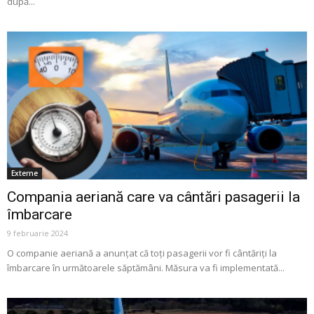
după...
Externe
Compania aeriană care va cântări pasagerii la
îmbarcare
9 februarie 2024
O companie aeriană a anunțat că toți pasagerii vor fi cântăriți la
îmbarcare în următoarele săptămâni. Măsura va fi implementată...