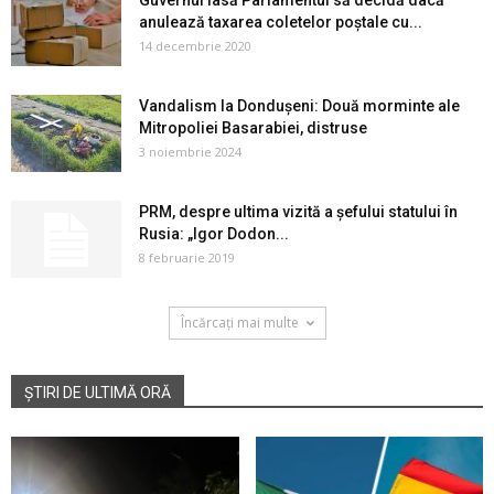
anulează taxarea coletelor poștale cu...
14 decembrie 2020
Vandalism la Dondușeni: Două morminte ale
Mitropoliei Basarabiei, distruse
3 noiembrie 2024
PRM, despre ultima vizită a șefului statului în
Rusia: „Igor Dodon...
8 februarie 2019
Încărcați mai multe
ȘTIRI DE ULTIMĂ ORĂ