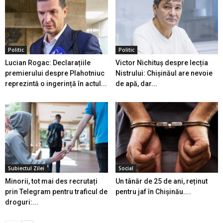
Politic
Politic
Lucian Rogac: Declarațiile
Victor Nichituș despre lecția
premierului despre Plahotniuc
Nistrului: Chișinăul are nevoie
reprezintă o ingerință în actul...
de apă, dar...
Subiectul Zilei
Social
Minorii, tot mai des recrutați
Un tânăr de 25 de ani, reținut
prin Telegram pentru traficul de
pentru jaf în Chișinău....
droguri:...