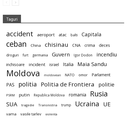
Taguri
accident
Capitala
aeroport
atac
balti
ceban
chisinau
deces
CNA
crima
China
Guvern
incendiu
droguri
furt
germania
Igor Dodon
Maia Sandu
Italia
incident
inchisoare
israel
Moldova
Parlament
NATO
omor
moldovean
politia
Politia de Frontiera
politie
PAS
Rusia
romania
putin
Republica Moldova
PSRM
Ucraina
SUA
UE
trump
tragedie
Transnistria
vama
vasile tarlev
violenta