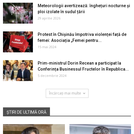
Meteorologii avertizează: înghețuri nocturne și
ploi izolate în sudul țării
29 aprilie 2026
Protest în Chișinău împotriva violenței față de
femei: Asociația „Femei pentru...
15 mai 2024
Prim-ministrul Dorin Recean a participat la
Conferința Businessul Fructelor în Republica...
5 decembrie 2024
Încărcați mai multe
ȘTIRI DE ULTIMĂ ORĂ