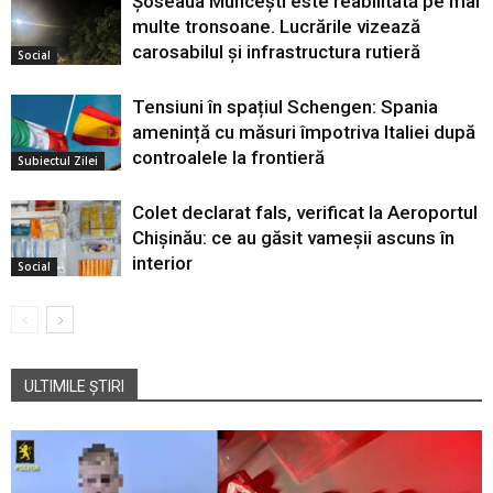
Șoseaua Muncești este reabilitată pe mai
multe tronsoane. Lucrările vizează
carosabilul și infrastructura rutieră
Social
Tensiuni în spațiul Schengen: Spania
amenință cu măsuri împotriva Italiei după
controalele la frontieră
Subiectul Zilei
Colet declarat fals, verificat la Aeroportul
Chișinău: ce au găsit vameșii ascuns în
interior
Social
ULTIMILE ȘTIRI