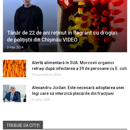
Tânăr de 22 de ani reținut în flagrant cu droguri
de polițiștii din Chișinău VIDEO
3 mai 2024
Alertă alimentară în SUA: Morcovii organici
retrași după infectarea a 39 de persoane cu E. coli
19 noiembrie 2024
Alexandru Jizdan: Este necesară adoptarea unei
legi care să interzică plecările din fracţiuni
5 iunie 2020
TREBUIE SĂ CITIȚI