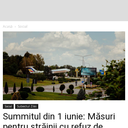
Acasă
Social
Social
Subiectul Zilei
Summitul din 1 iunie: Măsuri
pentru străinii cu refuz de