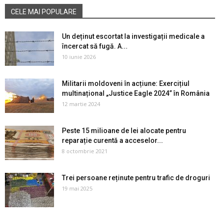
CELE MAI POPULARE
Un deținut escortat la investigații medicale a
încercat să fugă. A...
10 iunie 2026
Militarii moldoveni în acțiune: Exercițiul
multinațional „Justice Eagle 2024” în România
12 martie 2024
Peste 15 milioane de lei alocate pentru
reparație curentă a acceselor...
8 octombrie 2021
Trei persoane reținute pentru trafic de droguri
19 mai 2025