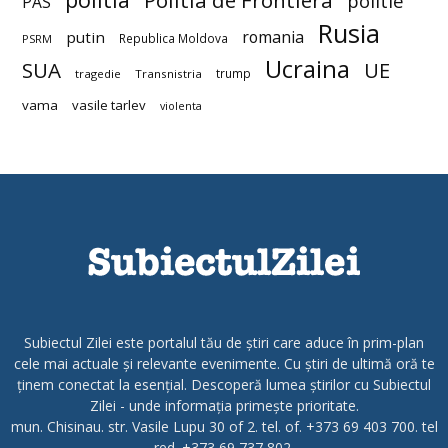
Politia de Frontiera
politie
PAS
Rusia
romania
putin
Republica Moldova
PSRM
Ucraina
SUA
UE
trump
tragedie
Transnistria
vama
vasile tarlev
violenta
Subiectul Zilei este portalul tău de știri care aduce în prim-plan
cele mai actuale și relevante evenimente. Cu știri de ultimă oră te
ținem conectat la esențial. Descoperă lumea știrilor cu Subiectul
Zilei - unde informația primește prioritate.
mun. Chisinau. str. Vasile Lupu 30 of 2. tel. of. +373 69 403 700. tel
red. +373 69 737 802.