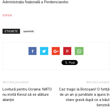
Administrația Națională a Penitenciarelor.
sursa
ETICHETE
summit
Articolul precedent
Articolul următor
Lovitură pentru Ucraina: NATO
Caz tragic la Botoșani! O fetiță
nu invită Kievul să se alăture
de un an și jumătate a ajuns în
alianței
stare gravă după ce a băut
benzină