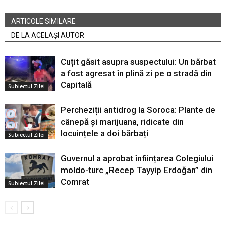
ARTICOLE SIMILARE
DE LA ACELAȘI AUTOR
Cuțit găsit asupra suspectului: Un bărbat
a fost agresat în plină zi pe o stradă din
Capitală
Subiectul Zilei
Percheziții antidrog la Soroca: Plante de
cânepă și marijuana, ridicate din
locuințele a doi bărbați
Subiectul Zilei
Guvernul a aprobat înființarea Colegiului
moldo-turc „Recep Tayyip Erdoğan” din
Comrat
Subiectul Zilei