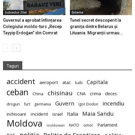
Subiectul Zilei
Externe
Guvernul a aprobat înființarea
Tunel secret descoperit la
Colegiului moldo-turc „Recep
granița dintre Belarus și
Tayyip Erdoğan” din Comrat
Lituania: Migranții urmau...
Taguri
accident
Capitala
aeroport
atac
balti
ceban
chisinau
deces
CNA
crima
China
Guvern
incendiu
droguri
furt
germania
Igor Dodon
Maia Sandu
Italia
incident
inchisoare
israel
Moldova
Parlament
NATO
omor
moldovean
politia