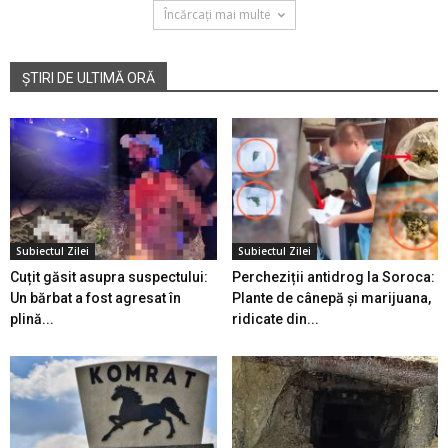
Încărcați mai multe
ȘTIRI DE ULTIMĂ ORĂ
Subiectul Zilei
Subiectul Zilei
Cuțit găsit asupra suspectului:
Percheziții antidrog la Soroca:
Un bărbat a fost agresat în
Plante de cânepă și marijuana,
plină...
ridicate din...