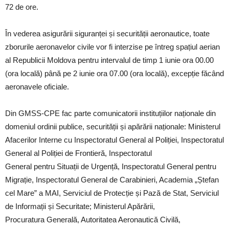
72 de ore.
În vederea asigurării siguranței și securității aeronautice, toate
zborurile aeronavelor civile vor fi interzise pe întreg spațiul aerian
al Republicii Moldova pentru intervalul de timp 1 iunie ora 00.00
(ora locală) până pe 2 iunie ora 07.00 (ora locală), excepție făcând
aeronavele oficiale.
Din GMSS-CPE fac parte comunicatorii instituțiilor naționale din
domeniul ordinii publice, securității și apărării naționale: Ministerul
Afacerilor Interne cu Inspectoratul General al Poliției, Inspectoratul
General al Poliției de Frontieră, Inspectoratul
General pentru Situații de Urgență, Inspectoratul General pentru
Migrație, Inspectoratul General de Carabinieri, Academia „Ștefan
cel Mare” a MAI, Serviciul de Protecție și Pază de Stat, Serviciul
de Informații și Securitate; Ministerul Apărării,
Procuratura Generală, Autoritatea Aeronautică Civilă,