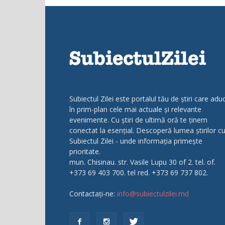
Subiectul Zilei este portalul tău de știri care adu
în prim-plan cele mai actuale și relevante
evenimente. Cu știri de ultimă oră te ținem
conectat la esențial. Descoperă lumea știrilor c
Subiectul Zilei - unde informația primește
prioritate.
mun. Chisinau. str. Vasile Lupu 30 of 2. tel. of.
+373 69 403 700. tel red. +373 69 737 802.
Contactați-ne:
info@subiectulzilei.md