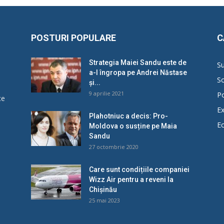
POSTURI POPULARE
C
Strategia Maiei Sandu este de
Su
a-l îngropa pe Andrei Năstase
So
și...
9 aprilie 2021
Po
ce
Ex
Plahotniuc a decis: Pro-
E
Moldova o susține pe Maia
u
Sandu
27 octombrie 2020
Care sunt condițiile companiei
Wizz Air pentru a reveni la
Chișinău
25 mai 2023