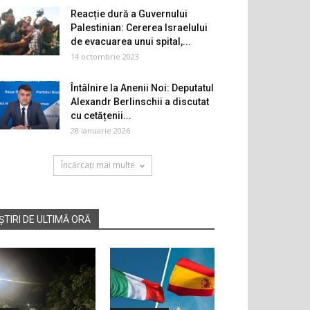
Reacție dură a Guvernului
Palestinian: Cererea Israelului
de evacuarea unui spital,...
14 octombrie 2023
Întâlnire la Anenii Noi: Deputatul
Alexandr Berlinschii a discutat
cu cetățenii...
28 ianuarie 2026
Încărcați mai multe
ȘTIRI DE ULTIMĂ ORĂ