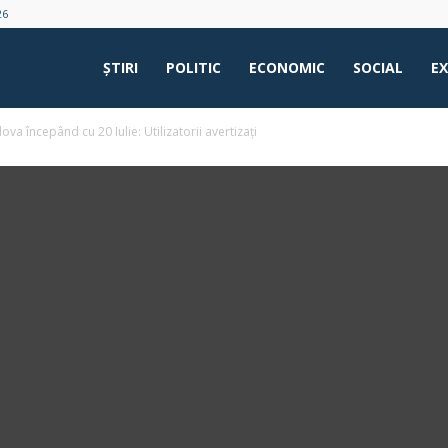
26
ŞTIRI
POLITIC
ECONOMIC
SOCIAL
E
ova începând cu 20 Iulie: Utilizatorii avertizați