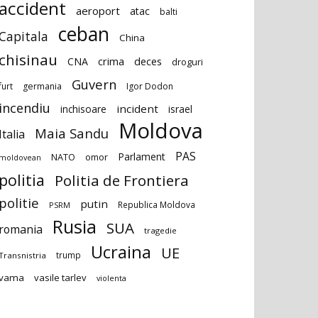
accident
aeroport
atac
balti
ceban
Capitala
China
chisinau
deces
CNA
crima
droguri
Guvern
furt
germania
Igor Dodon
incendiu
incident
inchisoare
israel
Moldova
Maia Sandu
Italia
PAS
Parlament
NATO
omor
moldovean
politia
Politia de Frontiera
politie
putin
Republica Moldova
PSRM
Rusia
SUA
romania
tragedie
Ucraina
UE
trump
Transnistria
vama
vasile tarlev
violenta