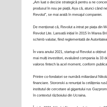
„Am luat o decizie strategică pentru a ne conce
produsul în nou pe piață. Așa că, atunci când ne
Revolut”, se mai arată în mesajul companiei.
De menționat că, Revolut a intrat pe piața din 
Revolut Lite. Lansată inițial în 2015 în Marea Bri
schimb valutar, fiind reglementată de Autoritate
În vara anului 2021, startup-ul Revolut a obținut
mai mulți investitori, evaluând compania la 33 d
valoros fintech la acel moment, conform publica
Printre co-fondatori se numără miliardarul Nikolai
financiare. Storonski a renunțat la cetățenia ru
institutul de cercetare al gigantului rus Gazprom
în contextul războiului din Ucraina.