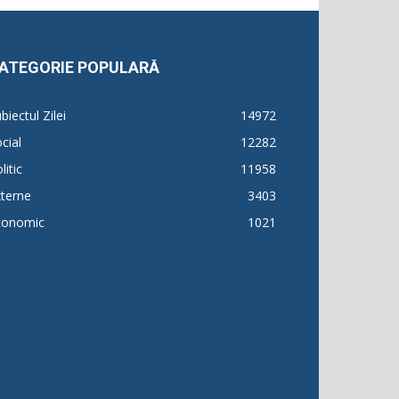
ATEGORIE POPULARĂ
biectul Zilei
14972
cial
12282
litic
11958
terne
3403
conomic
1021