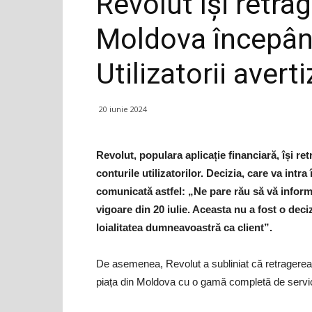
Revolut își retrag
Moldova începând
Utilizatorii averti
20 iunie 2024
Revolut, populara aplicație financiară, își re
conturile utilizatorilor. Decizia, care va intr
comunicată astfel: „Ne pare rău să vă inform
vigoare din 20 iulie. Aceasta nu a fost o dec
loialitatea dumneavoastră ca client”.
De asemenea, Revolut a subliniat că retragerea n
piața din Moldova cu o gamă completă de servici