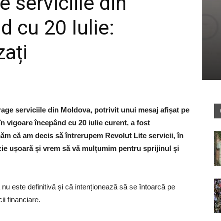
e serviciile din
 cu 20 Iulie:
zați
trage serviciile din Moldova, potrivit unui mesaj afișat pe
a în vigoare începând cu 20 iulie curent, a fost
ăm că am decis să întrerupem Revolut Lite servicii, în
izie ușoară și vrem să vă mulțumim pentru sprijinul și
u este definitivă și că intenționează să se întoarcă pe
i financiare.