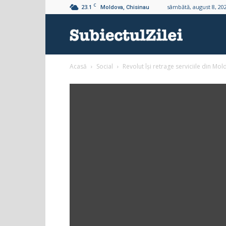
C
23.1
sâmbătă, august 8, 20
Moldova, Chisinau
Subiectul
Acasă
Social
Revolut își retrage serviciile din Mold
Zilei