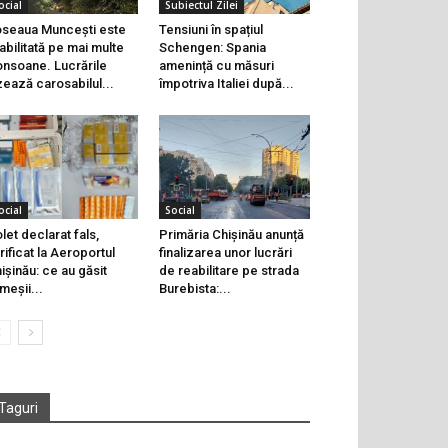
ocial
Subiectul Zilei
seaua Muncești este
Tensiuni în spațiul
abilitată pe mai multe
Schengen: Spania
onsoane. Lucrările
amenință cu măsuri
zează carosabilul...
împotriva Italiei după...
ocial
Social
let declarat fals,
Primăria Chișinău anunță
rificat la Aeroportul
finalizarea unor lucrări
ișinău: ce au găsit
de reabilitare pe strada
meșii...
Burebista:...
Taguri