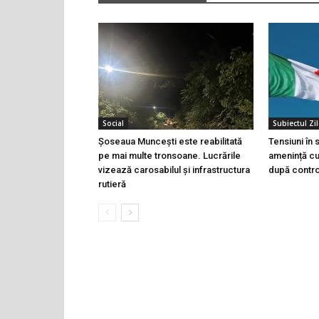
Social
Subiectul Zil
Șoseaua Muncești este reabilitată
Tensiuni în
pe mai multe tronsoane. Lucrările
amenință cu 
vizează carosabilul și infrastructura
după controa
rutieră