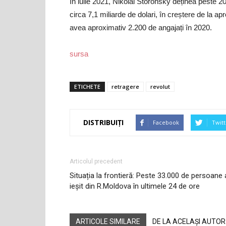
În iulie 2021, Nikolai Storonsky deținea peste 2
circa 7,1 miliarde de dolari, în creștere de la a
avea aproximativ 2.200 de angajați în 2020.
sursa
ETICHETE
retragere
revolut
DISTRIBUIȚI
Facebook
Twitt
Articolul precedent
Situația la frontieră: Peste 33.000 de persoane
ieșit din R.Moldova în ultimele 24 de ore
ARTICOLE SIMILARE
DE LA ACELAȘI AUTOR