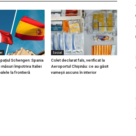
ei
Social
 spațiul Schengen: Spania
Colet declarat fals, verificat la
măsuri împotriva Italiei
Aeroportul Chișinău: ce au găsit
lele la frontieră
vameșii ascuns în interior