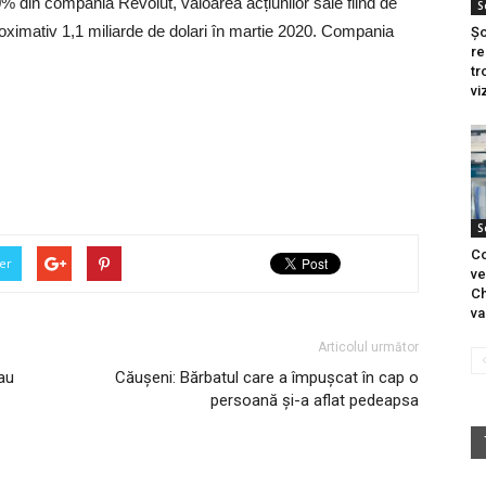
0% din compania Revolut, valoarea acțiunilor sale fiind de
S
proximativ 1,1 miliarde de dolari în martie 2020. Compania
Șo
re
tr
vi
S
Co
er
ve
Ch
va
Articolul următor
 au
Căușeni: Bărbatul care a împușcat în cap o
persoană și-a aflat pedeapsa