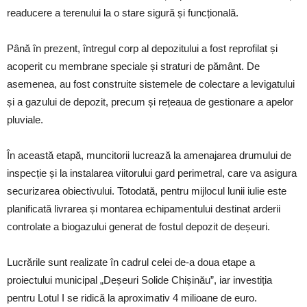
readucere a terenului la o stare sigură și funcțională.
Până în prezent, întregul corp al depozitului a fost reprofilat și
acoperit cu membrane speciale și straturi de pământ. De
asemenea, au fost construite sistemele de colectare a levigatului
și a gazului de depozit, precum și rețeaua de gestionare a apelor
pluviale.
În această etapă, muncitorii lucrează la amenajarea drumului de
inspecție și la instalarea viitorului gard perimetral, care va asigura
securizarea obiectivului. Totodată, pentru mijlocul lunii iulie este
planificată livrarea și montarea echipamentului destinat arderii
controlate a biogazului generat de fostul depozit de deșeuri.
Lucrările sunt realizate în cadrul celei de-a doua etape a
proiectului municipal „Deșeuri Solide Chișinău”, iar investiția
pentru Lotul I se ridică la aproximativ 4 milioane de euro.