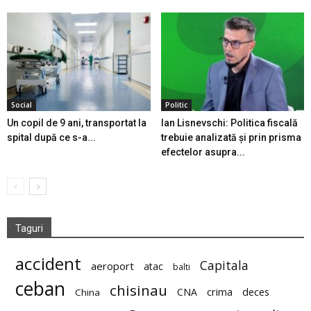
Social
Politic
Un copil de 9 ani, transportat la
Ian Lisnevschi: Politica fiscală
spital după ce s-a...
trebuie analizată și prin prisma
efectelor asupra...
Taguri
accident
Capitala
aeroport
atac
balti
ceban
chisinau
deces
CNA
crima
China