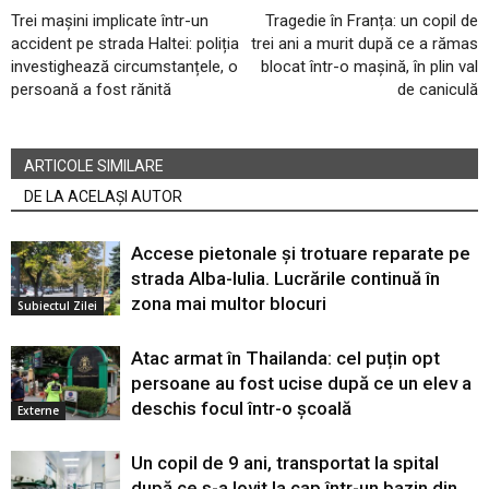
Trei mașini implicate într-un
Tragedie în Franța: un copil de
accident pe strada Haltei: poliția
trei ani a murit după ce a rămas
investighează circumstanțele, o
blocat într-o mașină, în plin val
persoană a fost rănită
de caniculă
ARTICOLE SIMILARE
DE LA ACELAȘI AUTOR
Accese pietonale și trotuare reparate pe
strada Alba-Iulia. Lucrările continuă în
zona mai multor blocuri
Subiectul Zilei
Atac armat în Thailanda: cel puțin opt
persoane au fost ucise după ce un elev a
deschis focul într-o școală
Externe
Un copil de 9 ani, transportat la spital
după ce s-a lovit la cap într-un bazin din