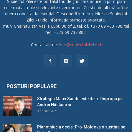
Subiectul Zilei este portalul tău de știri care aduce în prim-plan
cele mai actuale și relevante evenimente. Cu știri de ultimă oră te
ținem conectat la esențial. Descoperă lumea știrilor cu Subiectul
Zilei - unde informația primește prioritate.
mun. Chisinau. str. Vasile Lupu 30 of 2. tel. of. +373 69 403 700. tel
red. +373 69 737 802.
Contactați-ne:
info@subiectulzilei.md
POSTURI POPULARE
Strategia Maiei Sandu este de a-l îngropa pe
Andrei Năstase și...
9 aprilie 2021
Plahotniuc a decis: Pro-Moldova o susține pe