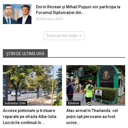
Dorin Recean și Mihail Popșoi vor participa la
Forumul Diplomației din...
28 februarie 2024
Încărcați mai multe
ȘTIRI DE ULTIMĂ ORĂ
Subiectul Zilei
Externe
Accese pietonale și trotuare
Atac armat în Thailanda: cel
reparate pe strada Alba-Iulia.
puțin opt persoane au fost
Lucrările continuă în...
ucise...