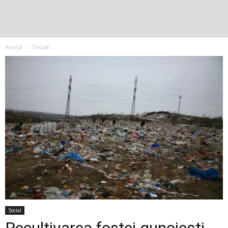
Acasă
Social
Social
Recultivarea fostei gunoiești