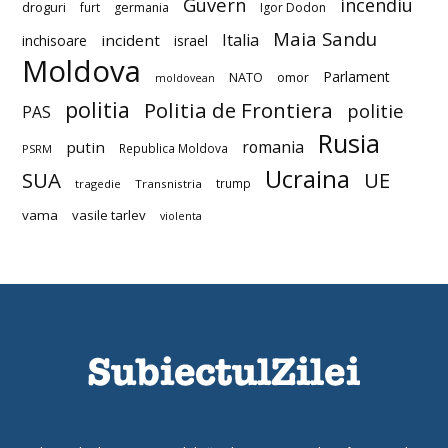
Guvern
incendiu
droguri
furt
germania
Igor Dodon
Maia Sandu
Italia
incident
inchisoare
israel
Moldova
Parlament
NATO
omor
moldovean
politia
Politia de Frontiera
politie
PAS
Rusia
romania
putin
Republica Moldova
PSRM
Ucraina
SUA
UE
trump
tragedie
Transnistria
vama
vasile tarlev
violenta