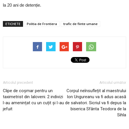
la 20 ani de detenție.
ETICHETE
Politia de Frontiera
trafic de fiinte umane
Articolul precedent
Articolul următor
Clipe de coșmar pentru un
Corpul neînsuflețit al maestrului
taximetrist din Ialoveni. 2 indivizi
Ion Ungureanu va fi adus acasă
l-au amenințat cu un cuțit și l-au
de salvatori. Sicriul va fi depus la
jefuit
biserica Sfânta Teodora de la
Sihla