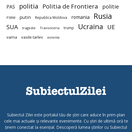
politia
Politia de Frontiera
politie
PAS
Rusia
romania
putin
Republica Moldova
PSRM
Ucraina
SUA
UE
trump
tragedie
Transnistria
vama
vasile tarlev
violenta
Subiectul Zilei este portalul tău de știri care aduce în prim-plan
cele mai actuale și relevante evenimente. Cu știri de ultimă oră te
ținem conectat la esențial. Descoperă lumea știrilor cu Subiectul