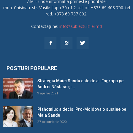
Zilei - unde informația primește prioritate.
mun. Chisinau. str. Vasile Lupu 30 of 2. tel. of. +373 69 403 700. tel
red. +373 69 737 802.
Contactați-ne:
info@subiectulzilei.md
POSTURI POPULARE
Strategia Maiei Sandu este de a-l îngropa pe
Andrei Năstase și...
9 aprilie 2021
Plahotniuc a decis: Pro-Moldova o susține pe
Maia Sandu
27 octombrie 2020