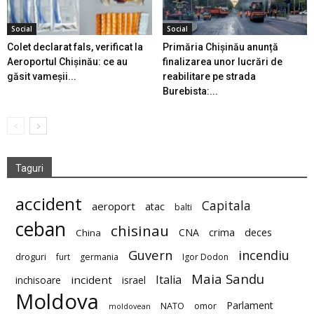
Social
Social
Colet declarat fals, verificat la
Primăria Chișinău anunță
Aeroportul Chișinău: ce au
finalizarea unor lucrări de
găsit vameșii...
reabilitare pe strada
Burebista:...
Taguri
accident
Capitala
aeroport
atac
balti
ceban
chisinau
deces
CNA
crima
China
Guvern
incendiu
droguri
furt
germania
Igor Dodon
Maia Sandu
Italia
incident
inchisoare
israel
Moldova
Parlament
NATO
omor
moldovean