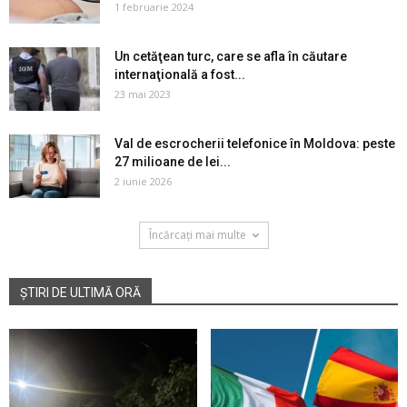
1 februarie 2024
Un cetăţean turc, care se afla în căutare
internaţională a fost...
23 mai 2023
Val de escrocherii telefonice în Moldova: peste
27 milioane de lei...
2 iunie 2026
Încărcați mai multe
ȘTIRI DE ULTIMĂ ORĂ