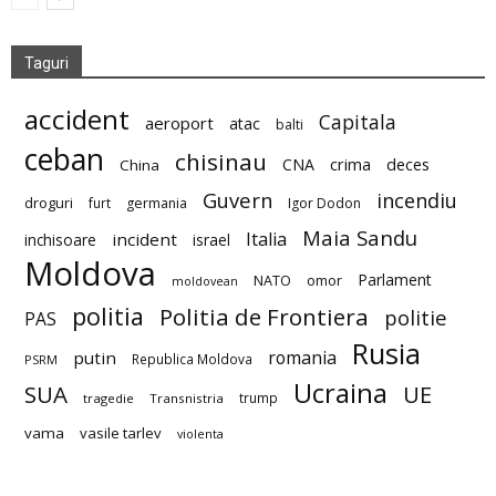
Taguri
accident
Capitala
aeroport
atac
balti
ceban
chisinau
deces
CNA
crima
China
Guvern
incendiu
droguri
furt
germania
Igor Dodon
Maia Sandu
Italia
incident
inchisoare
israel
Moldova
Parlament
NATO
omor
moldovean
politia
Politia de Frontiera
politie
PAS
Rusia
romania
putin
Republica Moldova
PSRM
Ucraina
SUA
UE
trump
tragedie
Transnistria
vama
vasile tarlev
violenta