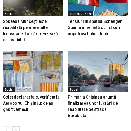
Social
Subiectul Zilei
Șoseaua Muncești este
Tensiuni în spațiul Schengen:
reabilitată pe mai multe
Spania amenință cu măsuri
tronsoane. Lucrările vizează
împotriva Italiei după...
carosabilul...
Social
Social
Colet declarat fals, verificat la
Primăria Chișinău anunță
Aeroportul Chișinău: ce au
finalizarea unor lucrări de
găsit vameșii...
reabilitare pe strada
Burebista:...