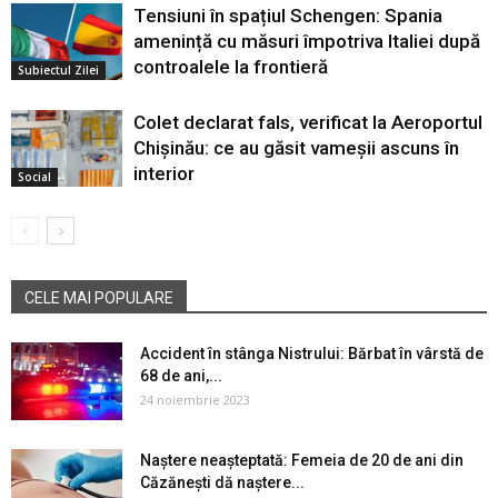
Tensiuni în spațiul Schengen: Spania
amenință cu măsuri împotriva Italiei după
controalele la frontieră
Subiectul Zilei
Colet declarat fals, verificat la Aeroportul
Chișinău: ce au găsit vameșii ascuns în
interior
Social
CELE MAI POPULARE
Accident în stânga Nistrului: Bărbat în vârstă de
68 de ani,...
24 noiembrie 2023
Naștere neașteptată: Femeia de 20 de ani din
Căzănești dă naștere...