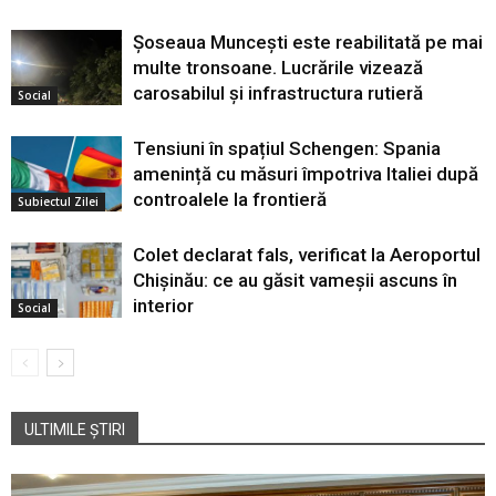
Șoseaua Muncești este reabilitată pe mai
multe tronsoane. Lucrările vizează
carosabilul și infrastructura rutieră
Social
Tensiuni în spațiul Schengen: Spania
amenință cu măsuri împotriva Italiei după
controalele la frontieră
Subiectul Zilei
Colet declarat fals, verificat la Aeroportul
Chișinău: ce au găsit vameșii ascuns în
interior
Social
ULTIMILE ȘTIRI