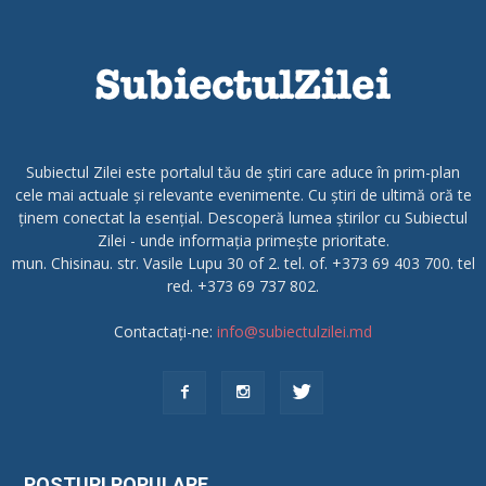
Subiectul Zilei este portalul tău de știri care aduce în prim-plan
cele mai actuale și relevante evenimente. Cu știri de ultimă oră te
ținem conectat la esențial. Descoperă lumea știrilor cu Subiectul
Zilei - unde informația primește prioritate.
mun. Chisinau. str. Vasile Lupu 30 of 2. tel. of. +373 69 403 700. tel
red. +373 69 737 802.
Contactați-ne:
info@subiectulzilei.md
POSTURI POPULARE