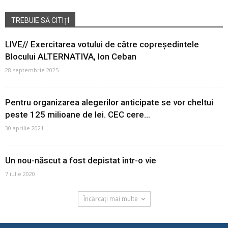
TREBUIE SĂ CITIȚI
LIVE// Exercitarea votului de către copreședintele
Blocului ALTERNATIVA, Ion Ceban
28 septembrie 2025
Pentru organizarea alegerilor anticipate se vor cheltui
peste 125 milioane de lei. CEC cere...
30 aprilie 2021
Un nou-născut a fost depistat într-o vie
7 iulie 2020
Încărcați mai multe