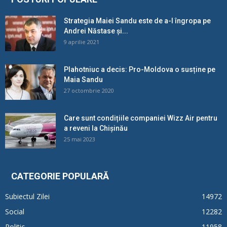
Strategia Maiei Sandu este de a-l îngropa pe
Andrei Năstase și...
9 aprilie 2021
Plahotniuc a decis: Pro-Moldova o susține pe
Maia Sandu
27 octombrie 2020
Care sunt condițiile companiei Wizz Air pentru
a reveni la Chișinău
25 mai 2023
CATEGORIE POPULARĂ
Subiectul Zilei
14972
Social
12282
Politic
11958