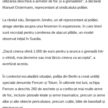
utilizarea deschisă a armelor de foc și a grenadelor”, a declarat
Manuel Ostermann, reprezentant al sindicatului poliției.
La rândul său, Benjamin Jendro, un alt reprezentant al poliției,
atrage atenția asupra unui fenomen în expansiune, în care tineri
sunt recrutați pentru comiterea de atacuri plătite, un model
observat inițial în Suedia.
„Dacă cineva oferă 1.000 de euro pentru a arunca o grenadă într-
o vitrină, mai devreme sau mai târziu cineva va accepta”, a
avertizat acesta.
În contextul escaladării situației, poliția din Berlin a creat unități
speciale denumite Ferrum și Telum. În ultimele trei luni, echipa
Ferrum a deschis 260 de anchete și a confiscat mai multe arme
de foc, inclusiv pistoale letale și arme traumatice, precum și arme
albe și alte obiecte periculoase, precum cuțite, bâte de baseball și
electroșocuri.