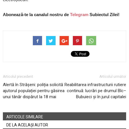
Abonează-te la canalul nostru de
Telegram
Subiectul Zilei!
Articolul precedent
Articolul următor
Alertă în Strășeni: poliția solicită
Reabilitarea infrastructurii rutiere
ajutorul populației pentru găsirea
continuă: lucrări pe drumul Bîc–
unui tânăr dispărut la 18 mai
Bubuieci și în jurul capitalei
ARTICOLE SIMILARE
DE LA ACELAȘI AUTOR