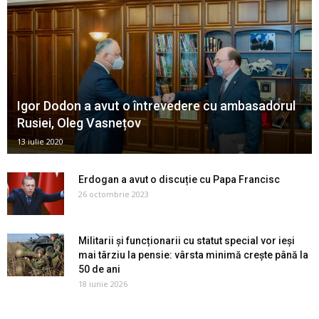
Igor Dodon a avut o întrevedere cu ambasadorul
Rusiei, Oleg Vasnețov
13 iulie 2020
Erdogan a avut o discuție cu Papa Francisc
26 octombrie 2023
Militarii și funcționarii cu statut special vor ieși
mai târziu la pensie: vârsta minimă crește până la
50 de ani
18 iunie 2026