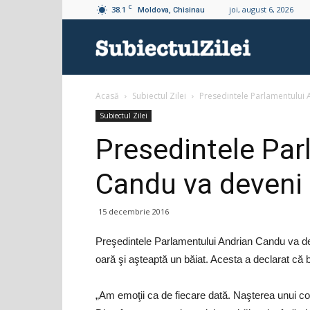
C
38.1
joi, august 6, 2026
Moldova, Chisinau
Subiectul
Acasă
Subiectul Zilei
Presedintele Parlamentului 
Zilei
Subiectul Zilei
Presedintele Par
Candu va deveni 
15 decembrie 2016
Preşedintele Parlamentului Andrian Candu va deve
oară şi aşteaptă un băiat. Acesta a declarat că 
„Am emoţii ca de fiecare dată. Naşterea unui cop