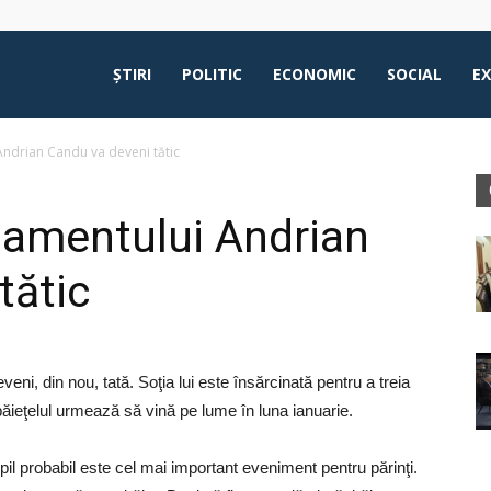
ŞTIRI
POLITIC
ECONOMIC
SOCIAL
E
Andrian Candu va deveni tătic
lamentului Andrian
tătic
ni, din nou, tată. Soţia lui este însărcinată pentru a treia
băieţelul urmează să vină pe lume în luna ianuarie.
il probabil este cel mai important eveniment pentru părinţi.