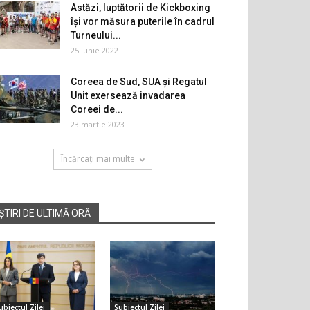
Astăzi, luptătorii de Kickboxing
își vor măsura puterile în cadrul
Turneului...
25 iunie 2022
Coreea de Sud, SUA şi Regatul
Unit exersează invadarea
Coreei de...
23 martie 2023
Încărcați mai multe
ȘTIRI DE ULTIMĂ ORĂ
ubiectul Zilei
Subiectul Zilei