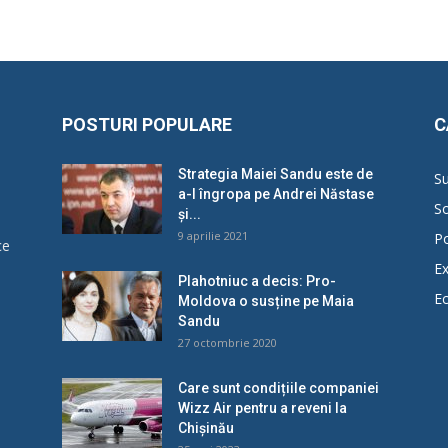
POSTURI POPULARE
C
Strategia Maiei Sandu este de
Su
a-l îngropa pe Andrei Năstase
So
și...
9 aprilie 2021
Po
ce
Ex
Plahotniuc a decis: Pro-
E
Moldova o susține pe Maia
u
Sandu
27 octombrie 2020
Care sunt condițiile companiei
Wizz Air pentru a reveni la
Chișinău