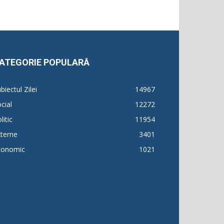
ATEGORIE POPULARĂ
biectul Zilei
14967
cial
12272
litic
11954
terne
3401
conomic
1021