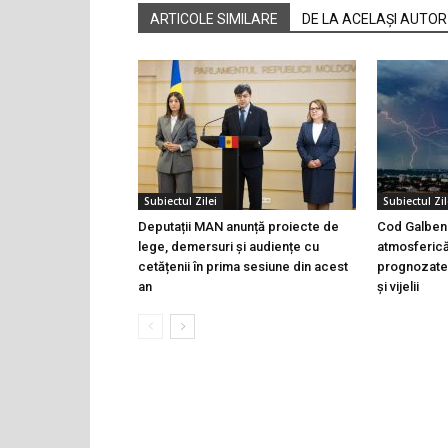
ARTICOLE SIMILARE
DE LA ACELAȘI AUTOR
Subiectul Zilei
Subiectul Zil
Deputații MAN anunță proiecte de
Cod Galben 
lege, demersuri și audiențe cu
atmosferică
cetățenii în prima sesiune din acest
prognozate 
an
și vijelii