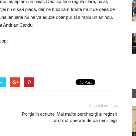
 mai aşteptăm un băiat. Deci să fie o regulă clară, băiat,
oţiei nu o să-i placă, dar ne bucurăm foarte mult de ceea ce
luna ianuarie nu ne va aduce doar pur şi simplu un an nou,
rat Andrian Candu.
opii.
er
Articolul următor
ă
Poliţia în acţiune. Mai multe percheziţii şi reţineri
au fost operate de oamenii legii
S