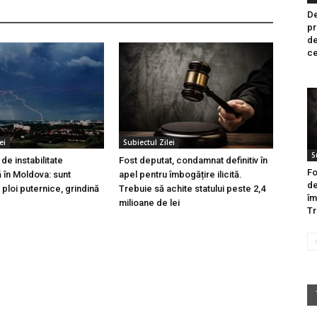
De
pr
de
ce
ei
Subiectul Zilei
S
de instabilitate
Fost deputat, condamnat definitiv în
Fo
 în Moldova: sunt
apel pentru îmbogățire ilicită.
de
ploi puternice, grindină
Trebuie să achite statului peste 2,4
îm
milioane de lei
Tr