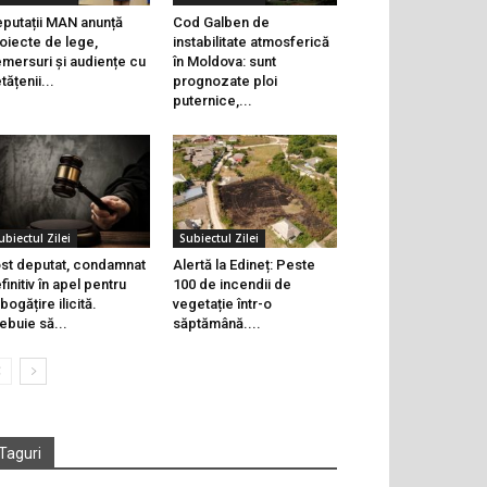
putații MAN anunță
Cod Galben de
oiecte de lege,
instabilitate atmosferică
mersuri și audiențe cu
în Moldova: sunt
tățenii...
prognozate ploi
puternice,...
ubiectul Zilei
Subiectul Zilei
st deputat, condamnat
Alertă la Edineț: Peste
finitiv în apel pentru
100 de incendii de
bogățire ilicită.
vegetație într-o
ebuie să...
săptămână....
Taguri