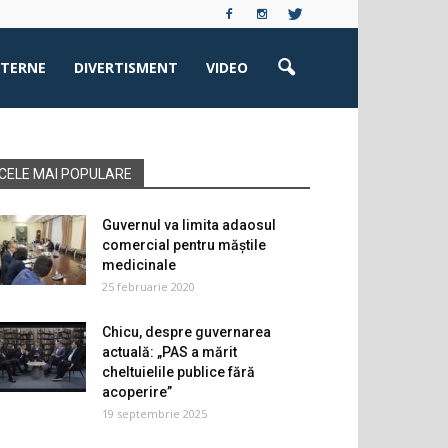
XTERNE
DIVERTISMENT
VIDEO
CELE MAI POPULARE
Guvernul va limita adaosul
comercial pentru măștile
medicinale
25 februarie 2020
Chicu, despre guvernarea
actuală: „PAS a mărit
cheltuielile publice fără
acoperire”
19 septembrie 2025