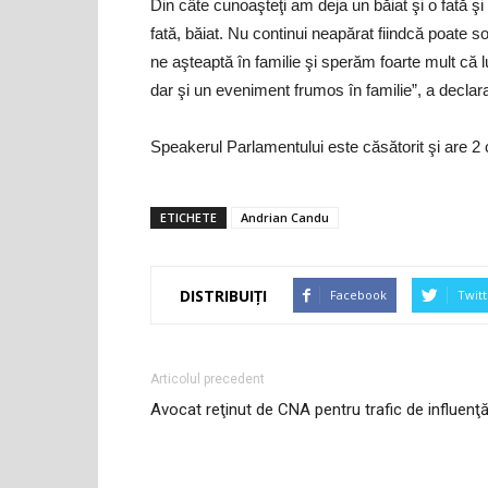
Din câte cunoaşteţi am deja un băiat şi o fată şi
fată, băiat. Nu continui neapărat fiindcă poate s
ne aşteaptă în familie şi sperăm foarte mult că 
dar şi un eveniment frumos în familie”, a decla
Speakerul Parlamentului este căsătorit şi are 2 c
ETICHETE
Andrian Candu
DISTRIBUIȚI
Facebook
Twitt
Articolul precedent
Avocat reţinut de CNA pentru trafic de influenţ