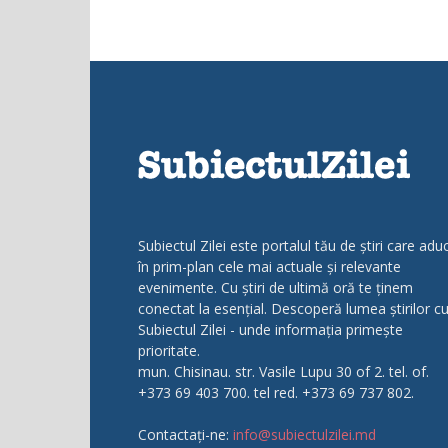
Subiectul Zilei este portalul tău de știri care adu
în prim-plan cele mai actuale și relevante
evenimente. Cu știri de ultimă oră te ținem
conectat la esențial. Descoperă lumea știrilor c
Subiectul Zilei - unde informația primește
prioritate.
mun. Chisinau. str. Vasile Lupu 30 of 2. tel. of.
+373 69 403 700. tel red. +373 69 737 802.
Contactați-ne:
info@subiectulzilei.md