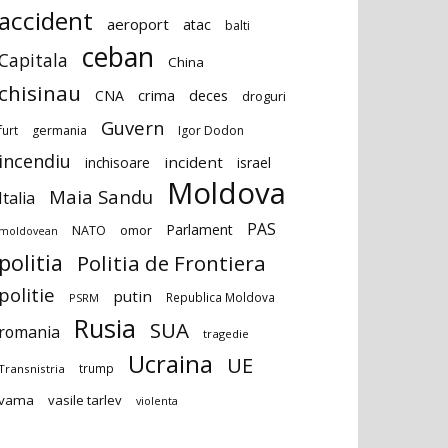
accident
aeroport
atac
balti
ceban
Capitala
China
chisinau
deces
CNA
crima
droguri
Guvern
furt
germania
Igor Dodon
incendiu
incident
inchisoare
israel
Moldova
Maia Sandu
Italia
PAS
Parlament
NATO
omor
moldovean
politia
Politia de Frontiera
politie
putin
Republica Moldova
PSRM
Rusia
SUA
romania
tragedie
Ucraina
UE
trump
Transnistria
vama
vasile tarlev
violenta