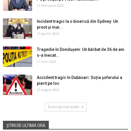
12 februarie 2020
Incident tragic la o biserică din Sydney: Un
preot și mai...
15 aprilie 2024
Tragedie în Dondușeni: Un bărbat de 36 de ani
s-a înecat...
17 iulie 2024
Accident tragic în Dubăsari: Soția șoferului a
pierit pe loc
25 august 2023
Încărcați mai multe
ȘTIRI DE ULTIMĂ ORĂ