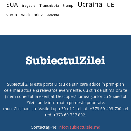
Ucraina
SUA
UE
trump
tragedie
Transnistria
vama
vasile tarlev
violenta
Subiectul Zilei este portalul tău de știri care aduce în prim-plan
cele mai actuale și relevante evenimente. Cu știri de ultimă oră te
ținem conectat la esențial. Descoperă lumea știrilor cu Subiectul
Zilei - unde informația primește prioritate.
mun. Chisinau. str. Vasile Lupu 30 of 2. tel. of. +373 69 403 700. tel
red. +373 69 737 802.
Contactați-ne:
info@subiectulzilei.md