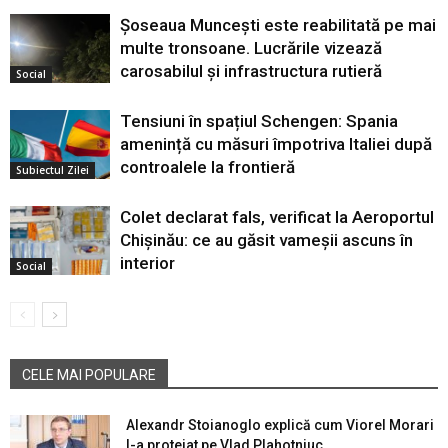
Șoseaua Muncești este reabilitată pe mai
multe tronsoane. Lucrările vizează
carosabilul și infrastructura rutieră
Social
Tensiuni în spațiul Schengen: Spania
amenință cu măsuri împotriva Italiei după
controalele la frontieră
Subiectul Zilei
Colet declarat fals, verificat la Aeroportul
Chișinău: ce au găsit vameșii ascuns în
interior
Social
CELE MAI POPULARE
Alexandr Stoianoglo explică cum Viorel Morari
l-a protejat pe Vlad Plahotniuc....