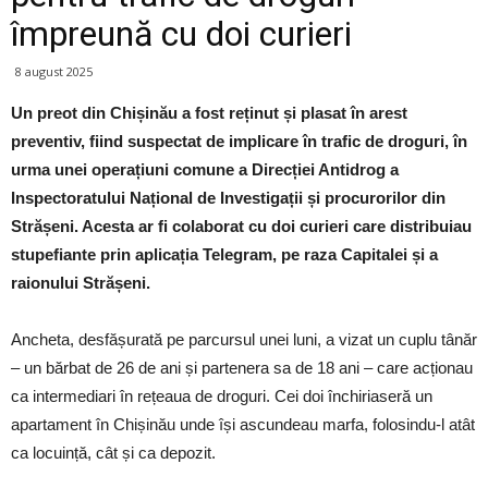
împreună cu doi curieri
8 august 2025
Un preot din Chișinău a fost reținut și plasat în arest
preventiv, fiind suspectat de implicare în trafic de droguri, în
urma unei operațiuni comune a Direcției Antidrog a
Inspectoratului Național de Investigații și procurorilor din
Strășeni. Acesta ar fi colaborat cu doi curieri care distribuiau
stupefiante prin aplicația Telegram, pe raza Capitalei și a
raionului Strășeni.
Ancheta, desfășurată pe parcursul unei luni, a vizat un cuplu tânăr
– un bărbat de 26 de ani și partenera sa de 18 ani – care acționau
ca intermediari în rețeaua de droguri. Cei doi închiriaseră un
apartament în Chișinău unde își ascundeau marfa, folosindu-l atât
ca locuință, cât și ca depozit.