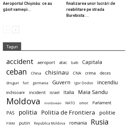
Aeroportul Chișinău: ce au
finalizarea unor lucrări de
găsit vameșii...
reabilitare pe strada
Burebista:...
Taguri
accident
Capitala
aeroport
atac
balti
ceban
chisinau
deces
CNA
crima
China
Guvern
incendiu
droguri
furt
germania
Igor Dodon
Maia Sandu
Italia
incident
inchisoare
israel
Moldova
Parlament
NATO
omor
moldovean
politia
Politia de Frontiera
politie
PAS
Rusia
romania
putin
Republica Moldova
PSRM