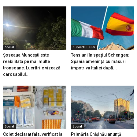
Social
Subiectul Zilei
Șoseaua Muncești este
Tensiuni în spațiul Schengen:
reabilitată pe mai multe
Spania amenință cu măsuri
tronsoane. Lucrările vizează
împotriva Italiei după...
carosabilul...
Social
Social
Colet declarat fals, verificat la
Primăria Chișinău anunță