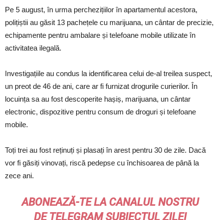
Pe 5 august, în urma perchezițiilor în apartamentul acestora,
polițiștii au găsit 13 pachețele cu marijuana, un cântar de precizie,
echipamente pentru ambalare și telefoane mobile utilizate în
activitatea ilegală.
Investigațiile au condus la identificarea celui de-al treilea suspect,
un preot de 46 de ani, care ar fi furnizat drogurile curierilor. În
locuința sa au fost descoperite hașiș, marijuana, un cântar
electronic, dispozitive pentru consum de droguri și telefoane
mobile.
Toți trei au fost reținuți și plasați în arest pentru 30 de zile. Dacă
vor fi găsiți vinovați, riscă pedepse cu închisoarea de până la
zece ani.
ABONEAZĂ-TE LA CANALUL NOSTRU
DE
TELEGRAM
SUBIECTUL ZILEI