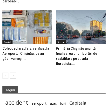
carosabilul...
Social
Social
Colet declarat fals, verificat la
Primăria Chișinău anunță
Aeroportul Chișinău: ce au
finalizarea unor lucrări de
găsit vameșii...
reabilitare pe strada
Burebista:...
Taguri
accident
Capitala
aeroport
atac
balti