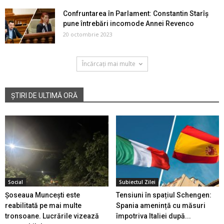
Confruntarea în Parlament: Constantin Starîș
pune întrebări incomode Annei Revenco
20 octombrie 2023
Încărcați mai multe
ȘTIRI DE ULTIMĂ ORĂ
Social
Subiectul Zilei
Șoseaua Muncești este
Tensiuni în spațiul Schengen:
reabilitată pe mai multe
Spania amenință cu măsuri
tronsoane. Lucrările vizează
împotriva Italiei după...