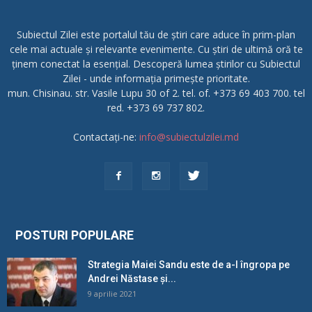
Subiectul Zilei este portalul tău de știri care aduce în prim-plan
cele mai actuale și relevante evenimente. Cu știri de ultimă oră te
ținem conectat la esențial. Descoperă lumea știrilor cu Subiectul
Zilei - unde informația primește prioritate.
mun. Chisinau. str. Vasile Lupu 30 of 2. tel. of. +373 69 403 700. tel
red. +373 69 737 802.
Contactați-ne:
info@subiectulzilei.md
POSTURI POPULARE
Strategia Maiei Sandu este de a-l îngropa pe
Andrei Năstase și...
9 aprilie 2021