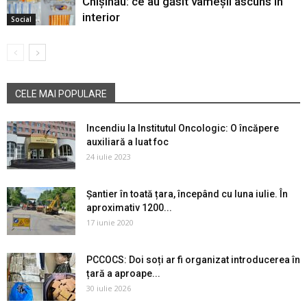
Chișinău: ce au găsit vameșii ascuns în
interior
Social
CELE MAI POPULARE
Incendiu la Institutul Oncologic: O încăpere
auxiliară a luat foc
24 iulie 2023
Șantier în toată țara, începând cu luna iulie. În
aproximativ 1200...
17 iunie 2020
PCCOCS: Doi soți ar fi organizat introducerea în
țară a aproape...
30 iulie 2026