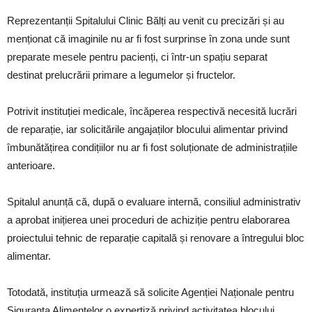
Reprezentanții Spitalului Clinic Bălți au venit cu precizări și au
menționat că imaginile nu ar fi fost surprinse în zona unde sunt
preparate mesele pentru pacienți, ci într-un spațiu separat
destinat prelucrării primare a legumelor și fructelor.
Potrivit instituției medicale, încăperea respectivă necesită lucrări
de reparație, iar solicitările angajaților blocului alimentar privind
îmbunătățirea condițiilor nu ar fi fost soluționate de administrațiile
anterioare.
Spitalul anunță că, după o evaluare internă, consiliul administrativ
a aprobat inițierea unei proceduri de achiziție pentru elaborarea
proiectului tehnic de reparație capitală și renovare a întregului bloc
alimentar.
Totodată, instituția urmează să solicite Agenției Naționale pentru
Siguranța Alimentelor o expertiză privind activitatea blocului