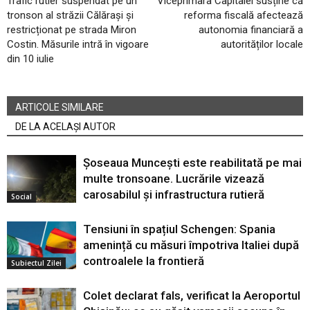
Trafic rutier suspendat pe un
Viceprimara Capitalei susține că
tronson al străzii Călărași și
reforma fiscală afectează
restricționat pe strada Miron
autonomia financiară a
Costin. Măsurile intră în vigoare
autorităților locale
din 10 iulie
ARTICOLE SIMILARE
DE LA ACELAȘI AUTOR
Șoseaua Muncești este reabilitată pe mai
multe tronsoane. Lucrările vizează
carosabilul și infrastructura rutieră
Social
Tensiuni în spațiul Schengen: Spania
amenință cu măsuri împotriva Italiei după
controalele la frontieră
Subiectul Zilei
Colet declarat fals, verificat la Aeroportul