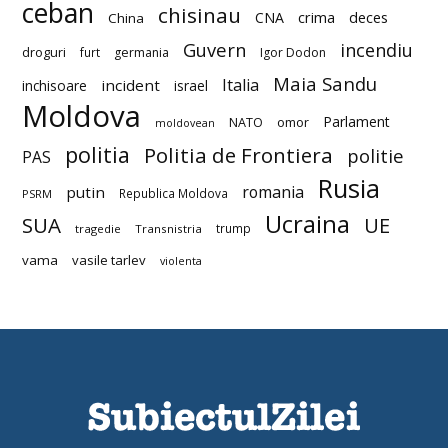
ceban
chisinau
deces
CNA
crima
China
Guvern
incendiu
droguri
furt
germania
Igor Dodon
Maia Sandu
Italia
incident
inchisoare
israel
Moldova
Parlament
NATO
omor
moldovean
politia
Politia de Frontiera
politie
PAS
Rusia
romania
putin
Republica Moldova
PSRM
Ucraina
SUA
UE
trump
tragedie
Transnistria
vama
vasile tarlev
violenta