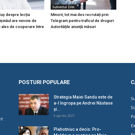
Subiectul Zilei
tuș despre lecția
Minorii, tot mai des recrutați prin
hișinăul are nevoie de
Telegram pentru traficul de droguri:
i ales de cooperare între
Autoritățile anunță măsuri
POSTURI POPULARE
C
Strategia Maiei Sandu este de
Su
a-l îngropa pe Andrei Năstase
So
și...
9 aprilie 2021
Po
ce
Ex
Plahotniuc a decis: Pro-
E