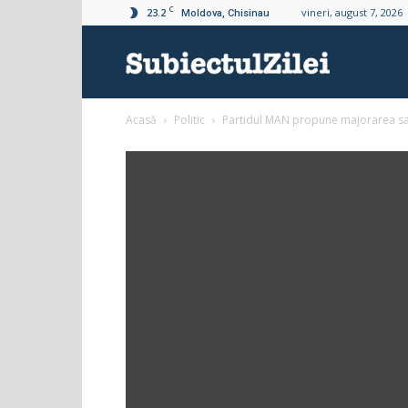
C
23.2
vineri, august 7, 2026
Moldova, Chisinau
Subiectul
Acasă
Politic
Partidul MAN propune majorarea sala
Zilei