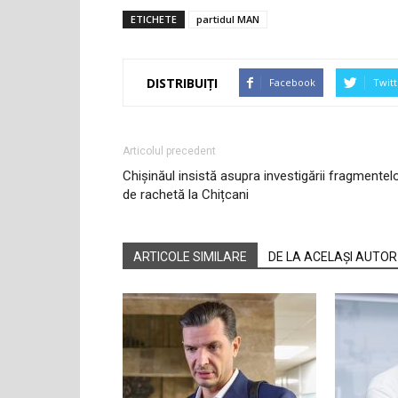
ETICHETE
partidul MAN
DISTRIBUIȚI
Facebook
Twitt
Articolul precedent
Chișinăul insistă asupra investigării fragmentel
de rachetă la Chițcani
ARTICOLE SIMILARE
DE LA ACELAȘI AUTOR