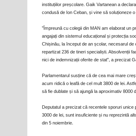
instituțiilor preșcolare. Gaik Vartanean a decla
condusă de Ion Ceban, și vine să soluționeze o p
”Împreună cu colegii din MAN am elaborat un pro
angajați din sistemul educațional și protecția so
Chișinău, la început de an școlar, necesarul de 
repartizat 236 de tineri specialiști. Absolvenții f
nici de indemnizații oferite de stat”, a precizat 
Parlamentarul susține că de cea mai mare creșt
acum ridică o leafă de cel mult 3800 de lei. Astfe
să fie dublate și să ajungă la aproximativ 8000 de
Deputatul a precizat că recentele sporuri unice p
3000 de lei, sunt insuficiente și nu reprezintă a
din 5 noiembrie.