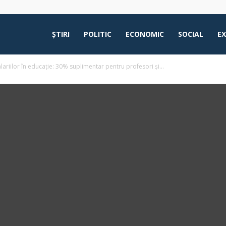
ŞTIRI
POLITIC
ECONOMIC
SOCIAL
E
riilor în educație: 30% suplimentar pentru profesori și...