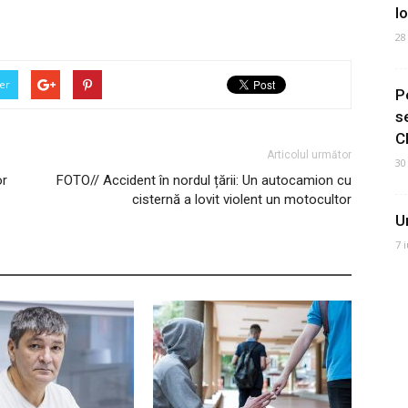
I
28
er
P
s
C
Articolul următor
30
or
FOTO// Accident în nordul țării: Un autocamion cu
cisternă a lovit violent un motocultor
U
7 