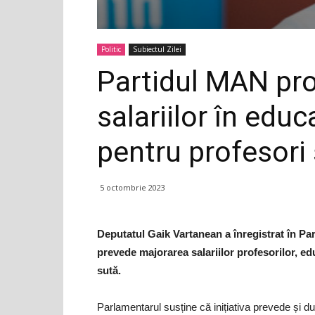
Politic
Subiectul Zilei
Partidul MAN pr
salariilor în edu
pentru profesori 
5 octombrie 2023
Deputatul Gaik Vartanean a înregistrat în Pa
prevede majorarea salariilor profesorilor, educ
sută.
Parlamentarul susține că inițiativa prevede și dub