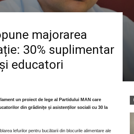
opune majorarea
cație: 30% suplimentar
și educatori
rlament un proiect de lege al Partidului MAN care
atorilor din grădinițe și asistenților sociali cu 30 la
larea lefurilor pentru bucătarii din blocurile alimentare ale