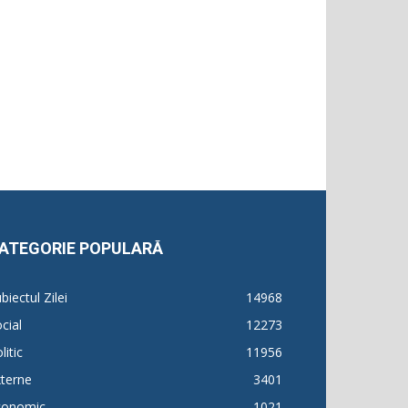
ATEGORIE POPULARĂ
biectul Zilei
14968
cial
12273
litic
11956
terne
3401
conomic
1021