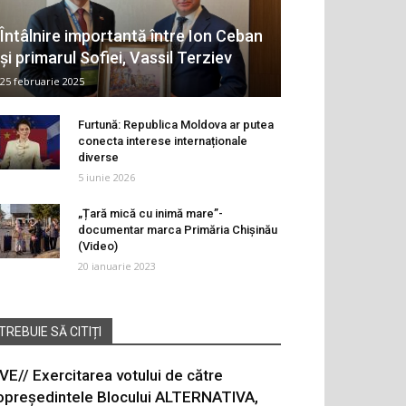
Întâlnire importantă între Ion Ceban
și primarul Sofiei, Vassil Terziev
25 februarie 2025
Furtună: Republica Moldova ar putea
conecta interese internaționale
diverse
5 iunie 2026
„Țară mică cu inimă mare”-
documentar marca Primăria Chișinău
(Video)
20 ianuarie 2023
TREBUIE SĂ CITIȚI
IVE// Exercitarea votului de către
opreședintele Blocului ALTERNATIVA,