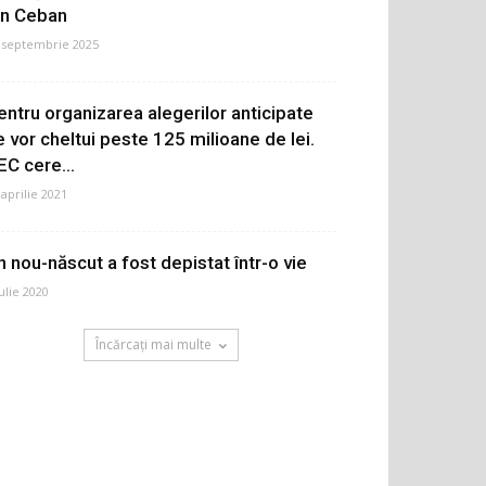
on Ceban
 septembrie 2025
entru organizarea alegerilor anticipate
e vor cheltui peste 125 milioane de lei.
EC cere...
 aprilie 2021
n nou-născut a fost depistat într-o vie
iulie 2020
Încărcați mai multe