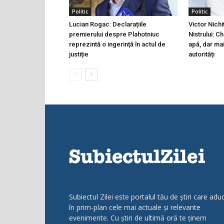
Politic
Politic
Lucian Rogac: Declarațiile
Victor Nichi
premierului despre Plahotniuc
Nistrului: C
reprezintă o ingerință în actul de
apă, dar ma
justiție
autorități
Subiectul Zilei este portalul tău de știri care adu
în prim-plan cele mai actuale și relevante
evenimente. Cu știri de ultimă oră te ținem