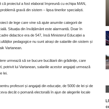
rat că proiectul a fost elaborat împreună cu echipa MAN,
roblemă gravă din sistem – lipsa tinerilor specialiști.
iect de lege care vine să ajute anumite categorii de
cială. Situația din învățământ este alarmantă. Doar în
cadre didactice era de 547, însă Ministerul Educației a
acultăților pedagogice nu sunt atrași de salariile din sistem și
Gaik Vartanean.
ere urmează să se bucure bucătarii din grădinițe, care
l, potrivit lui Vartanean, salariile acestor angajați urmează
 lei.
entru profesori și angajați din educație, de 5000 de lei și de
ltceva decât o pomană electorală în ajun de alegerile locale
L
c