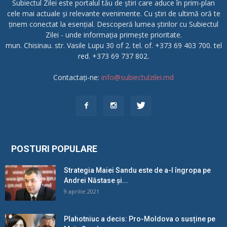
Subiectul Zilei este portalul tău de știri care aduce în prim-plan
cele mai actuale și relevante evenimente. Cu știri de ultimă oră te
ținem conectat la esențial. Descoperă lumea știrilor cu Subiectul
Zilei - unde informația primește prioritate.
mun. Chisinau. str. Vasile Lupu 30 of 2. tel. of. +373 69 403 700. tel
red. +373 69 737 802.
Contactați-ne:
info@subiectulzilei.md
POSTURI POPULARE
Strategia Maiei Sandu este de a-l îngropa pe
Andrei Năstase și...
9 aprilie 2021
Plahotniuc a decis: Pro-Moldova o susține pe