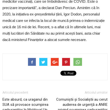
medicilor vaccinați, care se îmbolnăvesc de COVID. Este o
precizare importantă”, a declarat Dan Perciun. Amintim că în
2020, la inițiativa ex-președintelui țării, Igor Dodon, personalul
medical care se infecta la locul de muncă primea o indemnizație
unică de 16 mii de lei. Recent, s-a aflat că în ultimele luni, mai
mulți lucrători din Sănătate nu au primit acești bani, asta chiar
dacă ministerul Finanțelor a alocat sumele necesare.
Articolul precedent
Articolul următor
Este absurd, ca uraganul din
Comuniștii și Socialiștii au cerut
SUA să provoace scumpirea
audierea de urgență a ANRE
carburanților în Moldova! Un
privind scumpirea carburanților