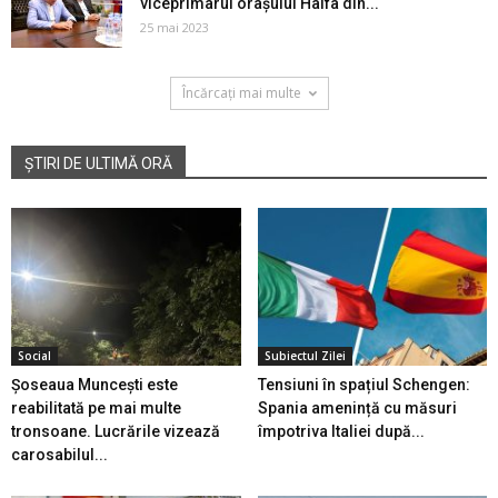
viceprimarul orașului Haifa din...
25 mai 2023
Încărcați mai multe
ȘTIRI DE ULTIMĂ ORĂ
Social
Subiectul Zilei
Șoseaua Muncești este
Tensiuni în spațiul Schengen:
reabilitată pe mai multe
Spania amenință cu măsuri
tronsoane. Lucrările vizează
împotriva Italiei după...
carosabilul...