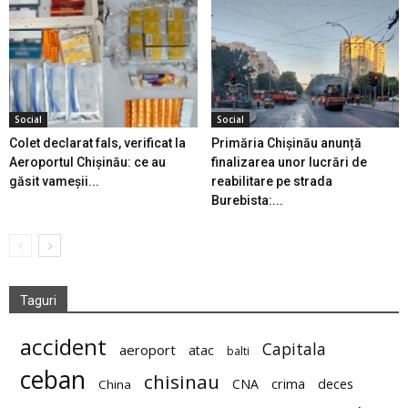
Social
Social
Colet declarat fals, verificat la
Primăria Chișinău anunță
Aeroportul Chișinău: ce au
finalizarea unor lucrări de
găsit vameșii...
reabilitare pe strada
Burebista:...
Taguri
accident
Capitala
aeroport
atac
balti
ceban
chisinau
deces
CNA
crima
China