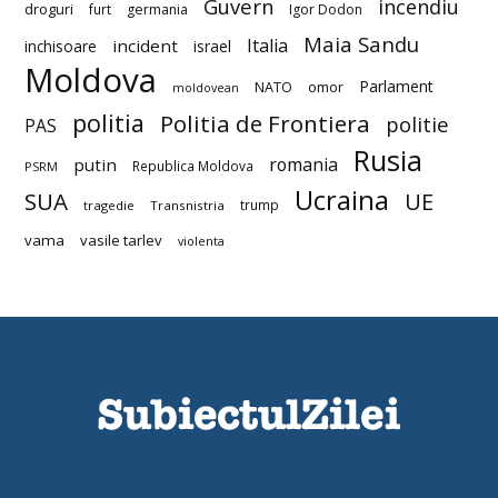
Guvern
incendiu
droguri
furt
germania
Igor Dodon
Maia Sandu
Italia
incident
inchisoare
israel
Moldova
Parlament
NATO
omor
moldovean
politia
Politia de Frontiera
politie
PAS
Rusia
romania
putin
Republica Moldova
PSRM
Ucraina
SUA
UE
trump
tragedie
Transnistria
vama
vasile tarlev
violenta