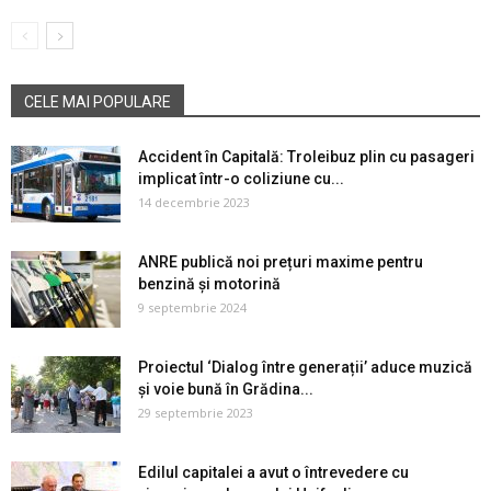
CELE MAI POPULARE
Accident în Capitală: Troleibuz plin cu pasageri
implicat într-o coliziune cu...
14 decembrie 2023
ANRE publică noi prețuri maxime pentru
benzină și motorină
9 septembrie 2024
Proiectul ‘Dialog între generații’ aduce muzică
și voie bună în Grădina...
29 septembrie 2023
Edilul capitalei a avut o întrevedere cu