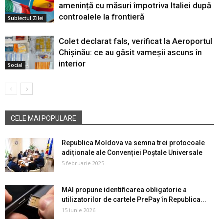
amenință cu măsuri împotriva Italiei după
controalele la frontieră
Subiectul Zilei
Colet declarat fals, verificat la Aeroportul
Chișinău: ce au găsit vameșii ascuns în
interior
Social
CELE MAI POPULARE
Republica Moldova va semna trei protocoale
adiționale ale Convenției Poștale Universale
5 februarie 2025
MAI propune identificarea obligatorie a
utilizatorilor de cartele PrePay în Republica...
15 iunie 2026