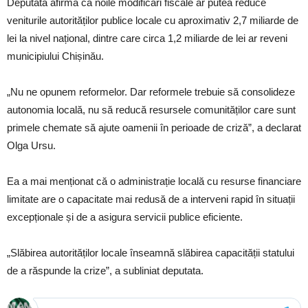
Deputata afirmă că noile modificări fiscale ar putea reduce
veniturile autorităților publice locale cu aproximativ 2,7 miliarde de
lei la nivel național, dintre care circa 1,2 miliarde de lei ar reveni
municipiului Chișinău.
„Nu ne opunem reformelor. Dar reformele trebuie să consolideze
autonomia locală, nu să reducă resursele comunităților care sunt
primele chemate să ajute oamenii în perioade de criză”, a declarat
Olga Ursu.
Ea a mai menționat că o administrație locală cu resurse financiare
limitate are o capacitate mai redusă de a interveni rapid în situații
excepționale și de a asigura servicii publice eficiente.
„Slăbirea autorităților locale înseamnă slăbirea capacității statului
de a răspunde la crize”, a subliniat deputata.