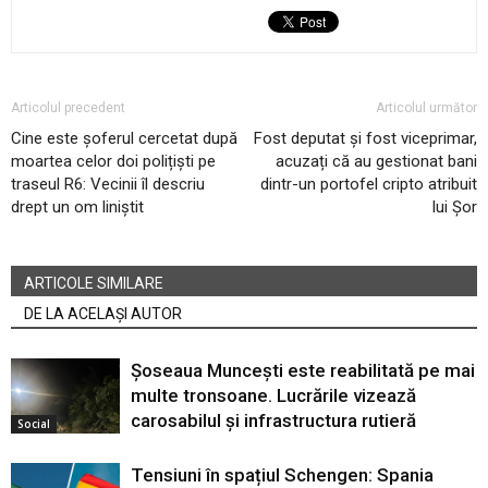
Articolul precedent
Articolul următor
Cine este șoferul cercetat după
Fost deputat și fost viceprimar,
moartea celor doi polițiști pe
acuzați că au gestionat bani
traseul R6: Vecinii îl descriu
dintr-un portofel cripto atribuit
drept un om liniștit
lui Șor
ARTICOLE SIMILARE
DE LA ACELAȘI AUTOR
Șoseaua Muncești este reabilitată pe mai
multe tronsoane. Lucrările vizează
carosabilul și infrastructura rutieră
Social
Tensiuni în spațiul Schengen: Spania