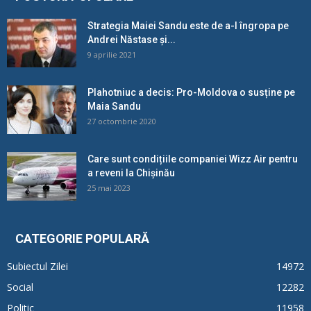
Strategia Maiei Sandu este de a-l îngropa pe
Andrei Năstase și...
9 aprilie 2021
Plahotniuc a decis: Pro-Moldova o susține pe
Maia Sandu
27 octombrie 2020
Care sunt condițiile companiei Wizz Air pentru
a reveni la Chișinău
25 mai 2023
CATEGORIE POPULARĂ
Subiectul Zilei
14972
Social
12282
Politic
11958