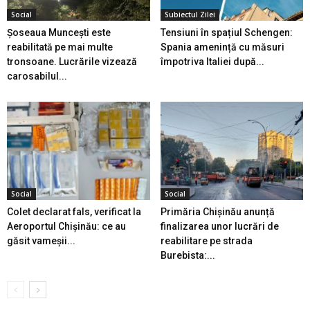
Social
Subiectul Zilei
Șoseaua Muncești este
Tensiuni în spațiul Schengen:
reabilitată pe mai multe
Spania amenință cu măsuri
tronsoane. Lucrările vizează
împotriva Italiei după...
carosabilul...
Social
Social
Colet declarat fals, verificat la
Primăria Chișinău anunță
Aeroportul Chișinău: ce au
finalizarea unor lucrări de
găsit vameșii...
reabilitare pe strada
Burebista:...