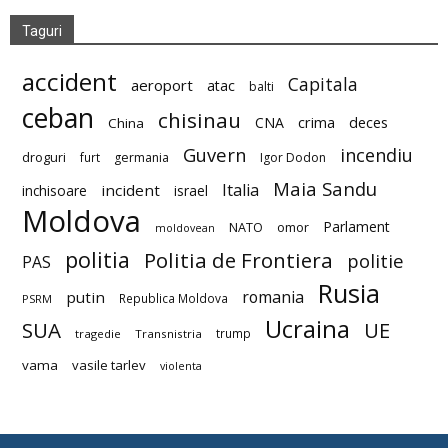
Taguri
accident
Capitala
aeroport
atac
balti
ceban
chisinau
deces
CNA
crima
China
Guvern
incendiu
droguri
furt
germania
Igor Dodon
Maia Sandu
Italia
incident
inchisoare
israel
Moldova
Parlament
NATO
omor
moldovean
politia
Politia de Frontiera
politie
PAS
Rusia
romania
putin
Republica Moldova
PSRM
Ucraina
SUA
UE
trump
tragedie
Transnistria
vama
vasile tarlev
violenta