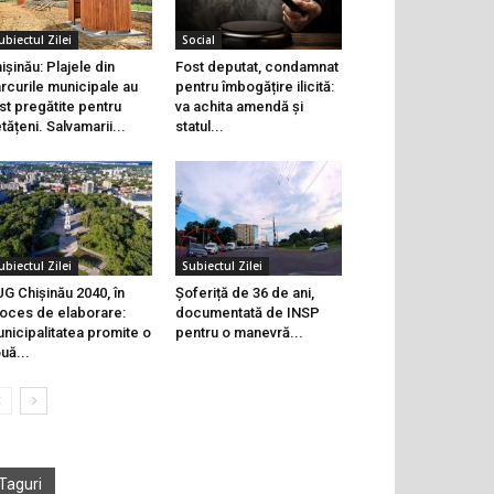
ubiectul Zilei
Social
ișinău: Plajele din
Fost deputat, condamnat
rcurile municipale au
pentru îmbogățire ilicită:
st pregătite pentru
va achita amendă și
tățeni. Salvamarii...
statul...
ubiectul Zilei
Subiectul Zilei
G Chișinău 2040, în
Șoferiță de 36 de ani,
oces de elaborare:
documentată de INSP
nicipalitatea promite o
pentru o manevră...
uă...
Taguri