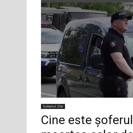
Subiectul Zilei
Cine este șoferu