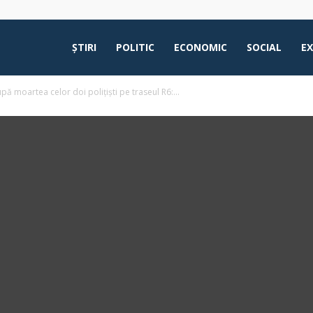
ŞTIRI
POLITIC
ECONOMIC
SOCIAL
E
pă moartea celor doi polițiști pe traseul R6:...