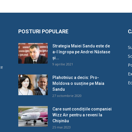
POSTURI POPULARE
C
Strategia Maiei Sandu este de
Su
a-l îngropa pe Andrei Năstase
So
și...
9 aprilie 2021
Po
ce
Ex
Plahotniuc a decis: Pro-
E
Moldova o susține pe Maia
u
Sandu
27 octombrie 2020
Care sunt condițiile companiei
Wizz Air pentru a reveni la
Chișinău
25 mai 2023