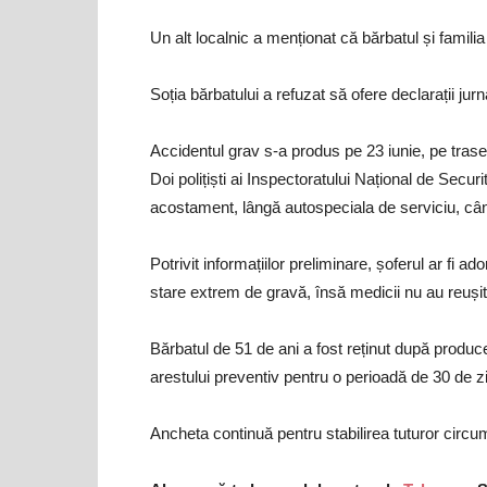
Un alt localnic a menționat că bărbatul și famili
Soția bărbatului a refuzat să ofere declarații jurnal
Accidentul grav s-a produs pe 23 iunie, pe trase
Doi polițiști ai Inspectoratului Național de Sec
acostament, lângă autospeciala de serviciu, când
Potrivit informațiilor preliminare, șoferul ar fi ador
stare extrem de gravă, însă medicii nu au reușit 
Bărbatul de 51 de ani a fost reținut după producer
arestului preventiv pentru o perioadă de 30 de zi
Ancheta continuă pentru stabilirea tuturor circum