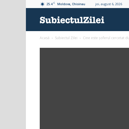
C
25.4
joi, august 6, 2026
Moldova, Chisinau
Subiectul
Acasă
Subiectul Zilei
Cine este șoferul cercetat du
Zilei