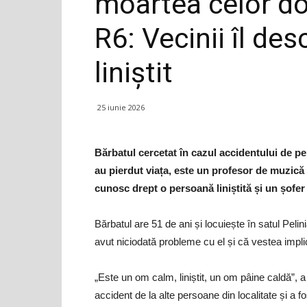
moartea celor doi
R6: Vecinii îl de
liniștit
25 iunie 2026
Bărbatul cercetat în cazul accidentului de pe 
au pierdut viața, este un profesor de muzică d
cunosc drept o persoană liniștită și un șofer 
Bărbatul are 51 de ani și locuiește în satul Peli
avut niciodată probleme cu el și că vestea implic
„Este un om calm, liniștit, un om pâine caldă”, a
accident de la alte persoane din localitate și a 