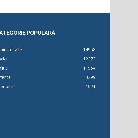
ATEGORIE POPULARĂ
biectul Zilei
14958
cial
12272
litic
11954
terne
3399
conomic
1021