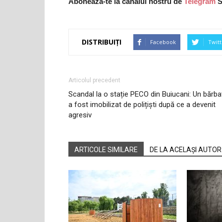
Abonează-te la canalul nostru de
Telegram
S
DISTRIBUIȚI
Facebook
Twitt
Articolul precedent
Scandal la o stație PECO din Buiucani: Un bărba
a fost imobilizat de polițiști după ce a devenit
agresiv
ARTICOLE SIMILARE
DE LA ACELAȘI AUTOR