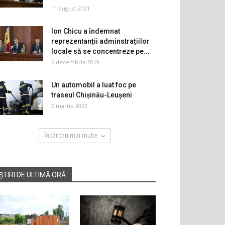
11 august 2021
Ion Chicu a îndemnat
reprezentanții adminstrațiilor
locale să se concentreze pe...
6 decembrie 2019
Un automobil a luat foc pe
traseul Chișinău-Leușeni
2 martie 2023
Încărcați mai multe
ȘTIRI DE ULTIMĂ ORĂ