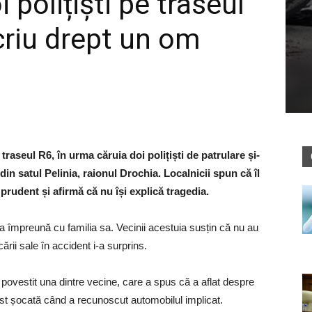
 polițiști pe traseul
scriu drept un om
traseul R6, în urma căruia doi polițiști de patrulare și-
in satul Pelinia, raionul Drochia. Localnicii spun că îl
prudent și afirmă că nu își explică tragedia.
nia împreună cu familia sa. Vecinii acestuia susțin că nu au
ării sale în accident i-a surprins.
 povestit una dintre vecine, care a spus că a aflat despre
fost șocată când a recunoscut automobilul implicat.