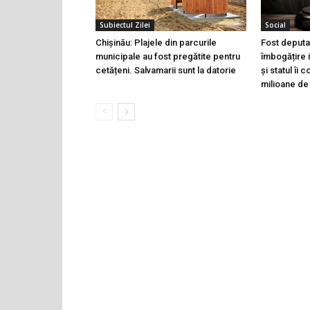
Subiectul Zilei
Social
Chișinău: Plajele din parcurile
Fost deputa
municipale au fost pregătite pentru
îmbogățire i
cetățeni. Salvamarii sunt la datorie
și statul îi
milioane de 