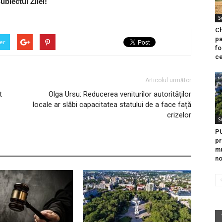
ubiectul Zilei!
S
Ch
pa
er
fo
ce
Articolul următor
t
Olga Ursu: Reducerea veniturilor autorităților
locale ar slăbi capacitatea statului de a face față
crizelor
S
PU
pr
mu
no