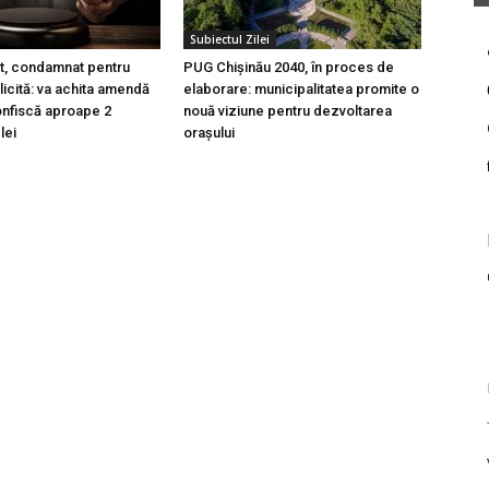
Subiectul Zilei
t, condamnat pentru
PUG Chișinău 2040, în proces de
licită: va achita amendă
elaborare: municipalitatea promite o
 confiscă aproape 2
nouă viziune pentru dezvoltarea
lei
orașului