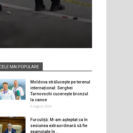
CELE MAI POPULARE
Moldova strălucește pe terenul
internațional: Serghei
Tarnovschi cucerește bronzul
la canoe
9 august 2024
Furculiță: M-am așteptat ca în
sesiunea extraordinară să fie
examinate în...