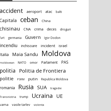
accident
aeroport
atac
balti
ceban
Capitala
China
chisinau
deces
CNA
crima
droguri
Guvern
furt
germania
Igor Dodon
incendiu
incident
inchisoare
israel
Moldova
Maia Sandu
Italia
PAS
Parlament
NATO
omor
moldovean
politia
Politia de Frontiera
politie
putin
Republica Moldova
PSRM
Rusia
SUA
romania
tragedie
Ucraina
UE
trump
Transnistria
vama
vasile tarlev
violenta