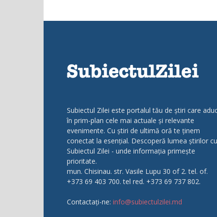
Subiectul Zilei este portalul tău de știri care adu
în prim-plan cele mai actuale și relevante
evenimente. Cu știri de ultimă oră te ținem
conectat la esențial. Descoperă lumea știrilor c
Subiectul Zilei - unde informația primește
prioritate.
mun. Chisinau. str. Vasile Lupu 30 of 2. tel. of.
+373 69 403 700. tel red. +373 69 737 802.
Contactați-ne:
info@subiectulzilei.md