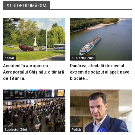
ȘTIRI DE ULTIMĂ ORĂ
Social
Subiectul Zilei
Accident în apropierea
Dunărea, afectată de nivelul
Aeroportului Chișinău: o tânără
extrem de scăzut al apei: nave
de 18 ani a...
blocate...
Subiectul Zilei
Politic