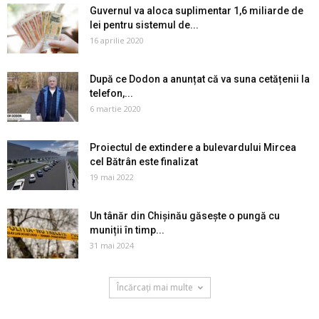
Guvernul va aloca suplimentar 1,6 miliarde de
lei pentru sistemul de...
16 aprilie 2020
După ce Dodon a anunțat că va suna cetățenii la
telefon,...
6 martie 2020
Proiectul de extindere a bulevardului Mircea
cel Bătrân este finalizat
19 mai 2022
Un tânăr din Chișinău găsește o pungă cu
muniții în timp...
31 mai 2024
Încărcați mai multe