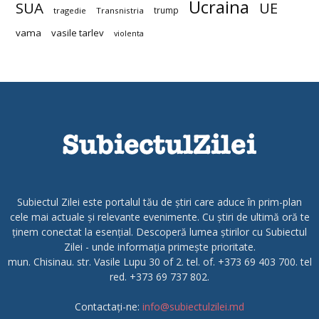
Ucraina
SUA
UE
trump
tragedie
Transnistria
vama
vasile tarlev
violenta
Subiectul Zilei este portalul tău de știri care aduce în prim-plan
cele mai actuale și relevante evenimente. Cu știri de ultimă oră te
ținem conectat la esențial. Descoperă lumea știrilor cu Subiectul
Zilei - unde informația primește prioritate.
mun. Chisinau. str. Vasile Lupu 30 of 2. tel. of. +373 69 403 700. tel
red. +373 69 737 802.
Contactați-ne:
info@subiectulzilei.md