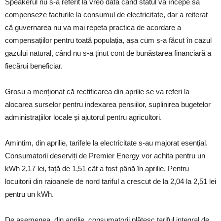
Speakerul nu s-a referit la vreo dată când statul va începe să
compenseze facturile la consumul de electricitate, dar a reiterat
că guvernarea nu va mai repeta practica de acordare a
compensațiilor pentru toată populația, așa cum s-a făcut în cazul
gazului natural, când nu s-a ținut cont de bunăstarea financiară a
fiecărui beneficiar.
Grosu a menționat că rectificarea din aprilie se va referi la
alocarea surselor pentru indexarea pensiilor, suplinirea bugetelor
administrațiilor locale și ajutorul pentru agricultori.
Amintim, din aprilie, tarifele la electricitate s-au majorat esențial.
Consumatorii deserviți de Premier Energy vor achita pentru un
kWh 2,17 lei, față de 1,51 cât a fost până în aprilie. Pentru
locuitorii din raioanele de nord tariful a crescut de la 2,04 la 2,51 lei
pentru un kWh.
De asemenea, din aprilie, consumatorii plătesc tariful integral de