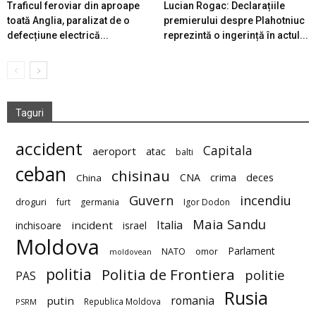
Traficul feroviar din aproape
Lucian Rogac: Declarațiile
toată Anglia, paralizat de o
premierului despre Plahotniuc
defecțiune electrică...
reprezintă o ingerință în actul...
Taguri
accident
Capitala
aeroport
atac
balti
ceban
chisinau
deces
CNA
crima
China
Guvern
incendiu
droguri
furt
germania
Igor Dodon
Maia Sandu
Italia
incident
inchisoare
israel
Moldova
Parlament
NATO
omor
moldovean
politia
Politia de Frontiera
politie
PAS
Rusia
romania
putin
Republica Moldova
PSRM