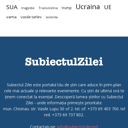
Ucraina
SUA
UE
trump
tragedie
Transnistria
vama
vasile tarlev
violenta
Subiectul Zilei este portalul tău de știri care aduce în prim-plan
cele mai actuale și relevante evenimente. Cu știri de ultimă oră te
ținem conectat la esențial. Descoperă lumea știrilor cu Subiectul
Zilei - unde informația primește prioritate.
mun. Chisinau. str. Vasile Lupu 30 of 2. tel. of. +373 69 403 700. tel
red. +373 69 737 802.
Contactați-ne:
info@subiectulzilei.md