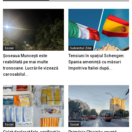
Social
Subiectul Zilei
Șoseaua Muncești este
Tensiuni în spațiul Schengen:
reabilitată pe mai multe
Spania amenință cu măsuri
tronsoane. Lucrările vizează
împotriva Italiei după...
carosabilul...
Social
Social
Colet declarat fals, verificat la
Primăria Chișinău anunță