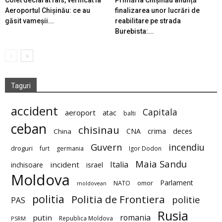
Aeroportul Chișinău: ce au
finalizarea unor lucrări de
găsit vameșii...
reabilitare pe strada
Burebista:...
Taguri
accident
Capitala
aeroport
atac
balti
ceban
chisinau
deces
CNA
crima
China
Guvern
incendiu
droguri
furt
germania
Igor Dodon
Maia Sandu
Italia
incident
inchisoare
israel
Moldova
Parlament
NATO
omor
moldovean
politia
Politia de Frontiera
politie
PAS
Rusia
romania
putin
Republica Moldova
PSRM