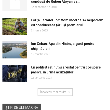
condusă de Ruben Atoyan se...
12 septembrie 2018
Forța Fermierilor: Vom încerca să negociem
cu conducerea țării și premierul...
21 iunie 2023
Ion Ceban: Apa din Nistru, sigură pentru
chișinăuieni
16 martie 2026
Un polițist reținut și arestat pentru corupere
pasivă, în urma acuzațiilor...
22 ianuarie 2024
Încărcați mai multe
ȘTIRI DE ULTIMĂ ORĂ