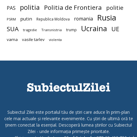
politia
Politia de Frontiera
politie
PAS
Rusia
romania
putin
Republica Moldova
PSRM
Ucraina
SUA
UE
trump
tragedie
Transnistria
vama
vasile tarlev
violenta
Subiectul Zilei este portalul tău de știri care aduce în prim-plan
cele mai actuale și relevante evenimente. Cu știri de ultimă oră te
ținem conectat la esențial. Descoperă lumea știrilor cu Subiectul
Zilei - unde informația primește prioritate.