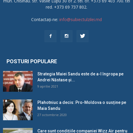
mun. Chisinau. str. Vasile Lupu 30 of 2. tel. of. +373 69 403 700. tel
red. +373 69 737 802.
Contactați-ne:
info@subiectulzilei.md
POSTURI POPULARE
Strategia Maiei Sandu este de a-l îngropa pe
Andrei Năstase și...
9 aprilie 2021
Plahotniuc a decis: Pro-Moldova o susține pe
Maia Sandu
27 octombrie 2020
Care sunt condițiile companiei Wizz Air pentru