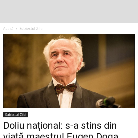
Acasă
Subiectul Zilei
Subiectul Zilei
Doliu național: s-a stins din
viață maestrul Eugen Doga