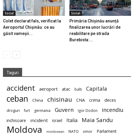
Social
Social
Colet declarat fals, verificat la
Primăria Chișinău anunță
Aeroportul Chișinău: ce au
finalizarea unor lucrări de
găsit vameșii...
reabilitare pe strada
Burebista:...
Taguri
accident
Capitala
aeroport
atac
balti
ceban
chisinau
deces
CNA
crima
China
Guvern
incendiu
droguri
furt
germania
Igor Dodon
Maia Sandu
Italia
incident
inchisoare
israel
Moldova
Parlament
NATO
omor
moldovean