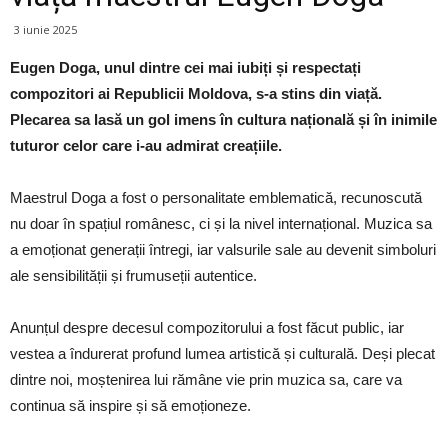
3 iunie 2025
Eugen Doga, unul dintre cei mai iubiți și respectați
compozitori ai Republicii Moldova, s-a stins din viață.
Plecarea sa lasă un gol imens în cultura națională și în inimile
tuturor celor care i-au admirat creațiile.
Maestrul Doga a fost o personalitate emblematică, recunoscută
nu doar în spațiul românesc, ci și la nivel internațional. Muzica sa
a emoționat generații întregi, iar valsurile sale au devenit simboluri
ale sensibilității și frumuseții autentice.
Anunțul despre decesul compozitorului a fost făcut public, iar
vestea a îndurerat profund lumea artistică și culturală. Deși plecat
dintre noi, moștenirea lui rămâne vie prin muzica sa, care va
continua să inspire și să emoționeze.