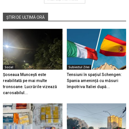
ȘTIRI DE ULTIMĂ ORĂ
Social
Subiectul Zilei
Șoseaua Muncești este
Tensiuni în spațiul Schengen:
reabilitată pe mai multe
Spania amenință cu măsuri
tronsoane. Lucrările vizează
împotriva Italiei după...
carosabilul...