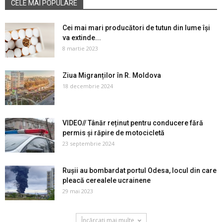
CELE MAI POPULARE
Cei mai mari producători de tutun din lume își
va extinde...
8 martie 2023
Ziua Migranților în R. Moldova
18 decembrie 2024
VIDEO// Tânăr reținut pentru conducere fără
permis și răpire de motocicletă
23 septembrie 2024
Rușii au bombardat portul Odesa, locul din care
pleacă cerealele ucrainene
29 mai 2023
Încărcați mai multe