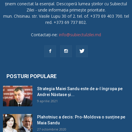
ținem conectat la esențial. Descoperă lumea știrilor cu Subiectul
Zilei - unde informația primește prioritate.
mun. Chisinau. str. Vasile Lupu 30 of 2. tel. of. +373 69 403 700. tel
red. +373 69 737 802.
Contactați-ne:
info@subiectulzilei.md
POSTURI POPULARE
Strategia Maiei Sandu este de a-l îngropa pe
Andrei Năstase și...
9 aprilie 2021
Plahotniuc a decis: Pro-Moldova o susține pe
Maia Sandu
27 octombrie 2020