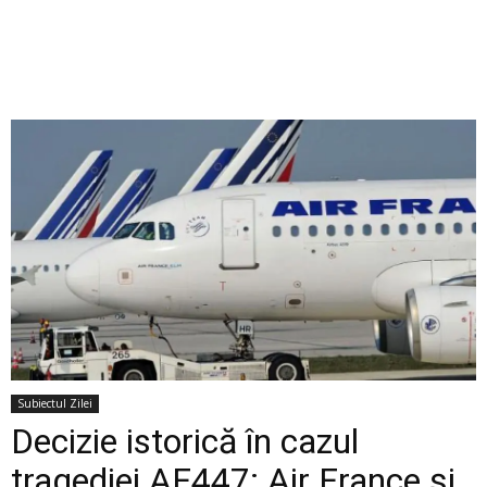
Subiectul Zilei
Decizie istorică în cazul
tragediei AF447: Air France și