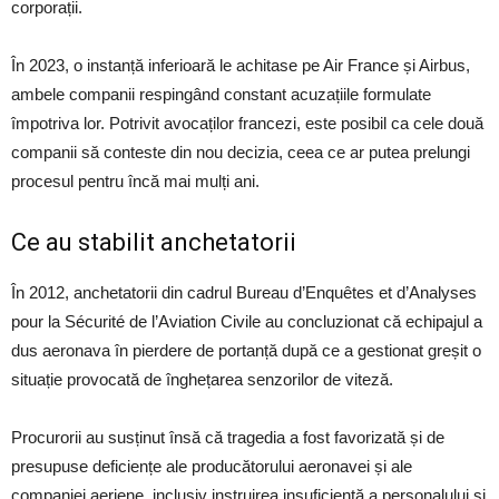
corporații.
În 2023, o instanță inferioară le achitase pe Air France și Airbus,
ambele companii respingând constant acuzațiile formulate
împotriva lor. Potrivit avocaților francezi, este posibil ca cele două
companii să conteste din nou decizia, ceea ce ar putea prelungi
procesul pentru încă mai mulți ani.
Ce au stabilit anchetatorii
În 2012, anchetatorii din cadrul Bureau d’Enquêtes et d’Analyses
pour la Sécurité de l’Aviation Civile au concluzionat că echipajul a
dus aeronava în pierdere de portanță după ce a gestionat greșit o
situație provocată de înghețarea senzorilor de viteză.
Procurorii au susținut însă că tragedia a fost favorizată și de
presupuse deficiențe ale producătorului aeronavei și ale
companiei aeriene, inclusiv instruirea insuficientă a personalului și