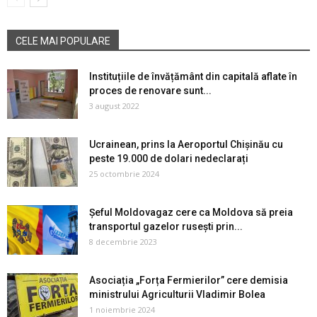
CELE MAI POPULARE
Instituțiile de învățământ din capitală aflate în
proces de renovare sunt...
3 august 2022
Ucrainean, prins la Aeroportul Chișinău cu
peste 19.000 de dolari nedeclarați
25 octombrie 2024
Șeful Moldovagaz cere ca Moldova să preia
transportul gazelor rusești prin...
8 decembrie 2023
Asociația „Forța Fermierilor” cere demisia
ministrului Agriculturii Vladimir Bolea
1 noiembrie 2024