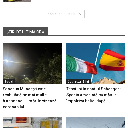
Încărcați mai multe
ȘTIRI DE ULTIMĂ ORĂ
Social
Subiectul Zilei
Șoseaua Muncești este
Tensiuni în spațiul Schengen:
reabilitată pe mai multe
Spania amenință cu măsuri
tronsoane. Lucrările vizează
împotriva Italiei după...
carosabilul...