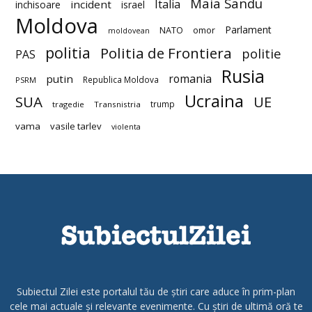
Maia Sandu
Italia
incident
inchisoare
israel
Moldova
Parlament
NATO
omor
moldovean
politia
Politia de Frontiera
politie
PAS
Rusia
romania
putin
Republica Moldova
PSRM
Ucraina
SUA
UE
trump
tragedie
Transnistria
vama
vasile tarlev
violenta
Subiectul Zilei este portalul tău de știri care aduce în prim-plan
cele mai actuale și relevante evenimente. Cu știri de ultimă oră te