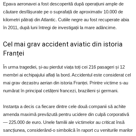
Epava aeronavei a fost descoperită după operațiuni ample de
căutare desfășurate pe o suprafață de aproximativ 10.000 de
kilometri pătrați din Atlantic. Cutiile negre au fost recuperate abia
în 2011, după luni întregi de investigații la mare adâncime.
Cel mai grav accident aviatic din istoria
Franței
În urma tragediei, și-au pierdut viața toți cei 216 pasageri și 12
membri ai echipajului aflați la bord. Accidentul este considerat cel
mai grav dezastru aerian din istoria Franței. Printre victime s-au
numărat în principal cetățeni francezi, brazilieni și germani.
Instanța a decis ca fiecare dintre cele două companii să achite
amenda maximă prevăzută pentru ucidere din culpă corporativă
— 225.000 de euro. Unele familii ale victimelor au criticat însă
sancțiunea, considerând-o simbolică în raport cu veniturile marilor