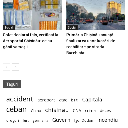
Social
Social
Colet declarat fals, verificat la
Primăria Chișinău anunță
Aeroportul Chișinău: ce au
finalizarea unor lucrări de
găsit vameșii...
reabilitare pe strada
Burebista:...
Taguri
accident
Capitala
aeroport
atac
balti
ceban
chisinau
deces
CNA
crima
China
Guvern
incendiu
droguri
furt
germania
Igor Dodon