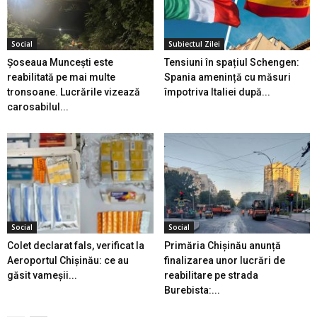
Social
Subiectul Zilei
Șoseaua Muncești este
Tensiuni în spațiul Schengen:
reabilitată pe mai multe
Spania amenință cu măsuri
tronsoane. Lucrările vizează
împotriva Italiei după...
carosabilul...
Social
Social
Colet declarat fals, verificat la
Primăria Chișinău anunță
Aeroportul Chișinău: ce au
finalizarea unor lucrări de
găsit vameșii...
reabilitare pe strada
Burebista:...