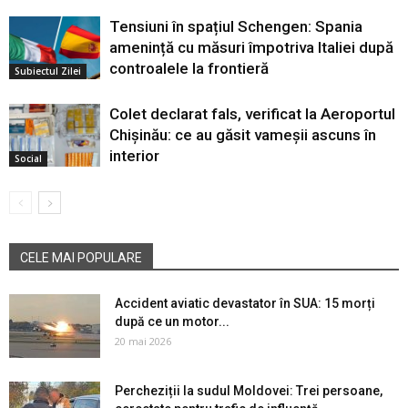
Tensiuni în spațiul Schengen: Spania
amenință cu măsuri împotriva Italiei după
controalele la frontieră
Subiectul Zilei
Colet declarat fals, verificat la Aeroportul
Chișinău: ce au găsit vameșii ascuns în
interior
Social
CELE MAI POPULARE
Accident aviatic devastator în SUA: 15 morți
după ce un motor...
20 mai 2026
Percheziții la sudul Moldovei: Trei persoane,