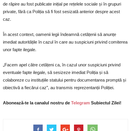
de răpire au fost publicate inițial pe rețelele sociale și în grupuri
private, fără ca Poliția să fi fost sesizată anterior despre acest
caz.
În acest context, oamenii legii îndeamnă cetățenii să anunțe
imediat autoritățile în cazul în care au suspiciuni privind comiterea
unor fapte ilegale.
„Facem apel către cetățeni ca, în cazul unor suspiciuni privind
eventuale fapte ilegale, să sesizeze imediat Poliția și să
colaboreze cu instituțiile statului pentru documentarea promptă și
obiectivă a fiecărui caz”, au transmis reprezentanții Poliției.
Abonează-te la canalul nostru de
Telegram
Subiectul Zilei!