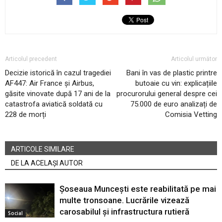
Articolul precedent
Articolul următor
Decizie istorică în cazul tragediei
Bani în vas de plastic printre
AF447: Air France și Airbus,
butoaie cu vin: explicațiile
găsite vinovate după 17 ani de la
procurorului general despre cei
catastrofa aviatică soldată cu
75.000 de euro analizați de
228 de morți
Comisia Vetting
ARTICOLE SIMILARE
DE LA ACELAȘI AUTOR
Șoseaua Muncești este reabilitată pe mai
multe tronsoane. Lucrările vizează
carosabilul și infrastructura rutieră
Social