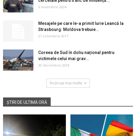
cercetate pentru trafic de influență...
6 noiembrie 2024
Mesajele pe care le-a primit Iurie Leancă la
Strasbourg: Moldova trebuie...
27 octombrie 2017
Coreea de Sud în doliu național pentru
victimele celui mai grav...
30 decembrie 2024
Încărcați mai multe
ȘTIRI DE ULTIMĂ ORĂ