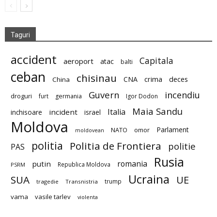
Taguri
accident
Capitala
aeroport
atac
balti
ceban
chisinau
deces
CNA
crima
China
Guvern
incendiu
droguri
furt
germania
Igor Dodon
Maia Sandu
Italia
incident
inchisoare
israel
Moldova
Parlament
NATO
omor
moldovean
politia
Politia de Frontiera
politie
PAS
Rusia
romania
putin
Republica Moldova
PSRM
Ucraina
SUA
UE
trump
tragedie
Transnistria
vama
vasile tarlev
violenta