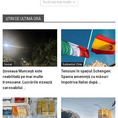
Încărcați mai multe
ȘTIRI DE ULTIMĂ ORĂ
Social
Subiectul Zilei
Șoseaua Muncești este
Tensiuni în spațiul Schengen:
reabilitată pe mai multe
Spania amenință cu măsuri
tronsoane. Lucrările vizează
împotriva Italiei după...
carosabilul...