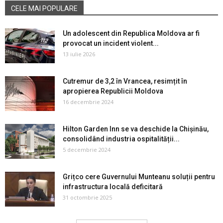
CELE MAI POPULARE
Un adolescent din Republica Moldova ar fi
provocat un incident violent...
13 iulie 2026
Cutremur de 3,2 în Vrancea, resimțit în
apropierea Republicii Moldova
16 decembrie 2024
Hilton Garden Inn se va deschide la Chișinău,
consolidând industria ospitalității...
5 decembrie 2024
Grițco cere Guvernului Munteanu soluții pentru
infrastructura locală deficitară
31 octombrie 2025