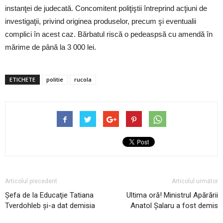
instanţei de judecată. Concomitent poliţiştii întreprind acţiuni de
investigaţii, privind originea produselor, precum şi eventualii
complici în acest caz. Bărbatul riscă o pedeaspsă cu amendă în
mărime de până la 3 000 lei.
ETICHETE
politie
rucola
Articolul precedent
Articolul următor
Şefa de la Educaţie Tatiana
Ultima oră! Ministrul Apărării
Tverdohleb şi-a dat demisia
Anatol Şalaru a fost demis