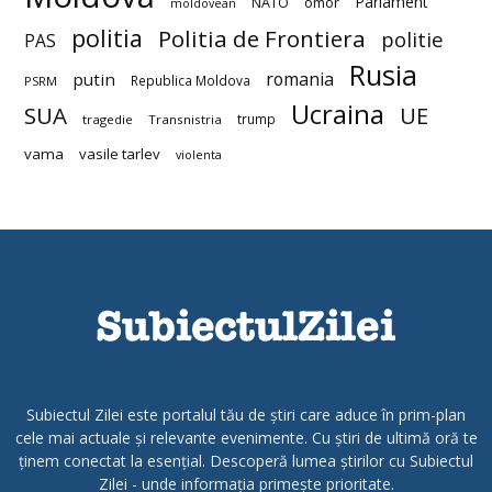
Parlament
NATO
omor
moldovean
politia
Politia de Frontiera
politie
PAS
Rusia
romania
putin
Republica Moldova
PSRM
Ucraina
SUA
UE
trump
tragedie
Transnistria
vama
vasile tarlev
violenta
Subiectul Zilei este portalul tău de știri care aduce în prim-plan
cele mai actuale și relevante evenimente. Cu știri de ultimă oră te
ținem conectat la esențial. Descoperă lumea știrilor cu Subiectul
Zilei - unde informația primește prioritate.