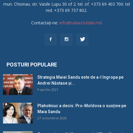
mun. Chisinau. str. Vasile Lupu 30 of 2. tel. of. +373 69 403 700. tel
red. +373 69 737 802.
Contactați-ne:
info@subiectulzilei.md
POSTURI POPULARE
Strategia Maiei Sandu este de a-l îngropa pe
Andrei Năstase și...
9 aprilie 2021
Plahotniuc a decis: Pro-Moldova o susține pe
Maia Sandu
27 octombrie 2020