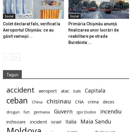
Social
Social
Colet declarat fals, verificat la
Primăria Chișinău anunță
Aeroportul Chișinău: ce au
finalizarea unor lucrări de
găsit vameșii...
reabilitare pe strada
Burebista:...
Taguri
accident
Capitala
aeroport
atac
balti
ceban
chisinau
deces
CNA
crima
China
Guvern
incendiu
droguri
furt
germania
Igor Dodon
Maia Sandu
Italia
incident
inchisoare
israel
Moldova