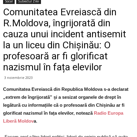
Social
Subiectul Zilei
Comunitatea Evreiască din
R.Moldova, îngrijorată din
cauza unui incident antisemit
la un liceu din Chișinău: O
profesoară ar fi glorificat
nazismul în fața elevilor
3 noiembrie 2023
Comunitatea Evreiască din Republica Moldova s-a declarat
„extrem de îngrijorată” și a sesizat organele de drept în
legătură cu informațiile că o profesoară din Chișinău ar fi
glorificat nazismul în fața elevilor, notează
Radio Europa
Liberă Moldov
a
.
„Facem apel către liderii politici, liderii de opinie publică să evite