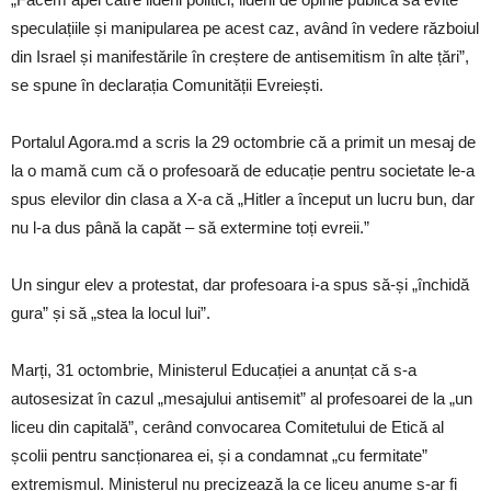
speculațiile și manipularea pe acest caz, având în vedere războiul
din Israel și manifestările în creștere de antisemitism în alte țări”,
se spune în declarația Comunității Evreiești.
Portalul Agora.md a scris la 29 octombrie că a primit un mesaj de
la o mamă cum că o profesoară de educație pentru societate le-a
spus elevilor din clasa a X-a că „Hitler a început un lucru bun, dar
nu l-a dus până la capăt – să extermine toți evreii.”
Un singur elev a protestat, dar profesoara i-a spus să-și „închidă
gura” și să „stea la locul lui”.
Marți, 31 octombrie, Ministerul Educației a anunțat că s-a
autosesizat în cazul „mesajului antisemit” al profesoarei de la „un
liceu din capitală”, cerând convocarea Comitetului de Etică al
școlii pentru sancționarea ei, și a condamnat „cu fermitate”
extremismul. Ministerul nu precizează la ce liceu anume s-ar fi