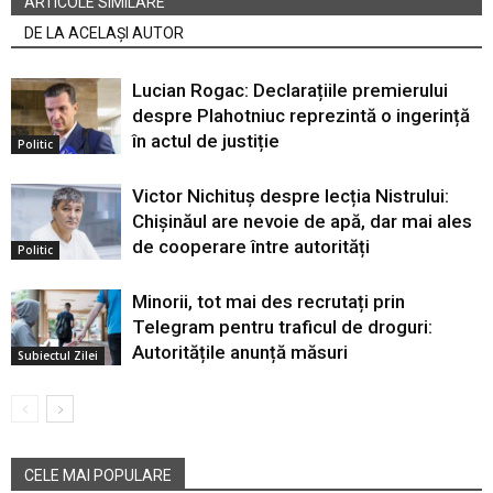
ARTICOLE SIMILARE
DE LA ACELAȘI AUTOR
Lucian Rogac: Declarațiile premierului
despre Plahotniuc reprezintă o ingerință
în actul de justiție
Politic
Victor Nichituș despre lecția Nistrului:
Chișinăul are nevoie de apă, dar mai ales
de cooperare între autorități
Politic
Minorii, tot mai des recrutați prin
Telegram pentru traficul de droguri:
Autoritățile anunță măsuri
Subiectul Zilei
CELE MAI POPULARE