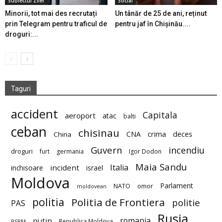
Subiectul Zilei
Social
Minorii, tot mai des recrutați
Un tânăr de 25 de ani, reținut
prin Telegram pentru traficul de
pentru jaf în Chișinău....
droguri:...
Taguri
accident
Capitala
aeroport
atac
balti
ceban
chisinau
deces
CNA
crima
China
Guvern
incendiu
droguri
furt
germania
Igor Dodon
Maia Sandu
Italia
incident
inchisoare
israel
Moldova
Parlament
NATO
omor
moldovean
politia
Politia de Frontiera
politie
PAS
Rusia
romania
putin
Republica Moldova
PSRM