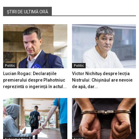
ȘTIRI DE ULTIMĂ ORĂ
Politic
Politic
Lucian Rogac: Declarațiile
Victor Nichituș despre lecția
premierului despre Plahotniuc
Nistrului: Chișinăul are nevoie
reprezintă o ingerință în actul...
de apă, dar...