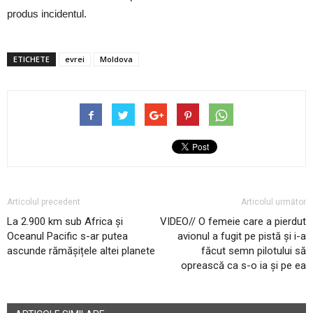
produs incidentul.
ETICHETE
evrei
Moldova
Articolul precedent
Articolul următor
La 2.900 km sub Africa și
VIDEO// O femeie care a pierdut
Oceanul Pacific s-ar putea
avionul a fugit pe pistă și i-a
ascunde rămășițele altei planete
făcut semn pilotului să
oprească ca s-o ia și pe ea