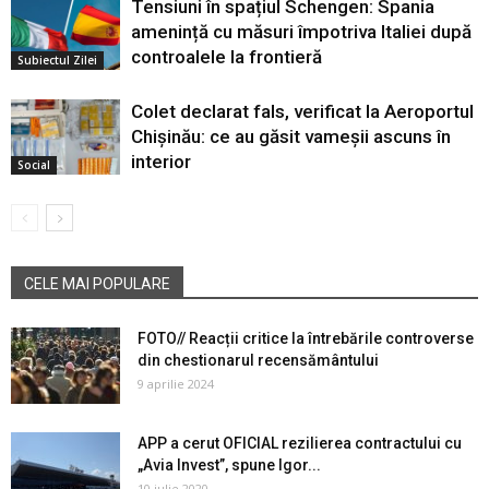
Tensiuni în spațiul Schengen: Spania
amenință cu măsuri împotriva Italiei după
controalele la frontieră
Subiectul Zilei
Colet declarat fals, verificat la Aeroportul
Chișinău: ce au găsit vameșii ascuns în
interior
Social
CELE MAI POPULARE
FOTO// Reacții critice la întrebările controverse
din chestionarul recensământului
9 aprilie 2024
APP a cerut OFICIAL rezilierea contractului cu
„Avia Invest”, spune Igor...
10 iulie 2020