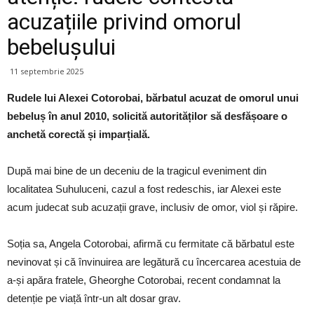
acuzațiile privind omorul
bebelușului
11 septembrie 2025
Rudele lui Alexei Cotorobai, bărbatul acuzat de omorul unui
bebeluș în anul 2010, solicită autorităților să desfășoare o
anchetă corectă și imparțială.
După mai bine de un deceniu de la tragicul eveniment din
localitatea Suhuluceni, cazul a fost redeschis, iar Alexei este
acum judecat sub acuzații grave, inclusiv de omor, viol și răpire.
Soția sa, Angela Cotorobai, afirmă cu fermitate că bărbatul este
nevinovat și că învinuirea are legătură cu încercarea acestuia de
a-și apăra fratele, Gheorghe Cotorobai, recent condamnat la
detenție pe viață într-un alt dosar grav.