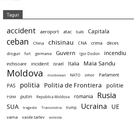
Taguri
accident
Capitala
aeroport
atac
balti
ceban
chisinau
deces
CNA
crima
China
Guvern
incendiu
droguri
furt
germania
Igor Dodon
Maia Sandu
Italia
incident
inchisoare
israel
Moldova
Parlament
NATO
omor
moldovean
politia
Politia de Frontiera
politie
PAS
Rusia
romania
putin
Republica Moldova
PSRM
Ucraina
SUA
UE
trump
tragedie
Transnistria
vama
vasile tarlev
violenta