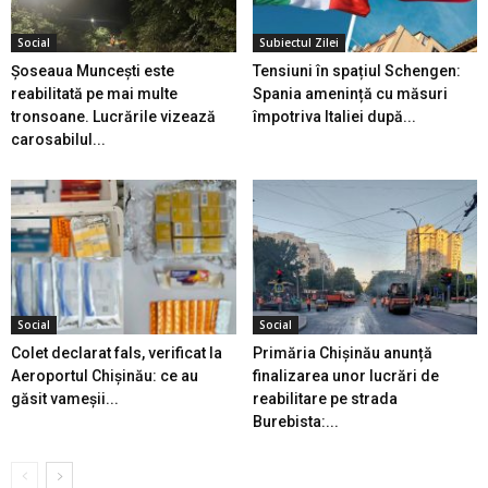
Social
Subiectul Zilei
Șoseaua Muncești este
Tensiuni în spațiul Schengen:
reabilitată pe mai multe
Spania amenință cu măsuri
tronsoane. Lucrările vizează
împotriva Italiei după...
carosabilul...
Social
Social
Colet declarat fals, verificat la
Primăria Chișinău anunță
Aeroportul Chișinău: ce au
finalizarea unor lucrări de
găsit vameșii...
reabilitare pe strada
Burebista:...