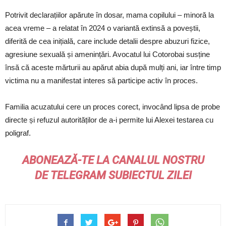
Potrivit declarațiilor apărute în dosar, mama copilului – minoră la
acea vreme – a relatat în 2024 o variantă extinsă a poveștii,
diferită de cea inițială, care include detalii despre abuzuri fizice,
agresiune sexuală și amenințări. Avocatul lui Cotorobai susține
însă că aceste mărturii au apărut abia după mulți ani, iar între timp
victima nu a manifestat interes să participe activ în proces.
Familia acuzatului cere un proces corect, invocând lipsa de probe
directe și refuzul autorităților de a-i permite lui Alexei testarea cu
poligraf.
ABONEAZĂ-TE LA CANALUL NOSTRU
DE
TELEGRAM
SUBIECTUL ZILEI