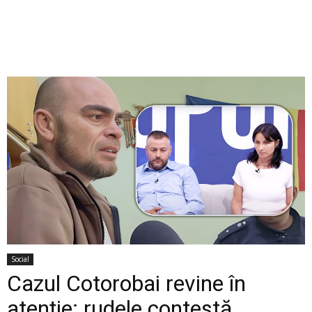
Social
Cazul Cotorobai revine în
atenție: rudele contestă